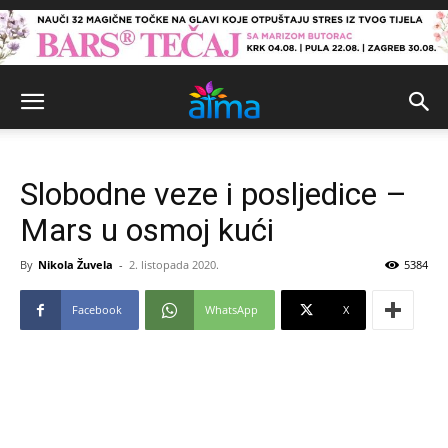
Slobodne veze i posljedice –
Mars u osmoj kući
By
Nikola Žuvela
-
2. listopada 2020.
5384
Facebook
WhatsApp
X