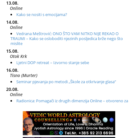
13.08.
Online
Kako se nositi s emocijama?
14.08.
Online
Vedrana Meštrović: ONO ŠTO VAM NITKO NIJE REKAO O
TRAUMI – Kako se osloboditi njezinih posljedica brže nego što
mislite
15.08.
Otok Krk
Ljetni DOP retreat – Izvorno stanje sebe
16.08.
Tisno (Murter)
Seminar pjevanja po metodi „Škole za otkrivanje glasa“
20.08.
Online
Radionica: Pomagači iz drugih dimenzija Online – otvoreno za
sve
21.08.
Zagreb+Online
Osnovni ThetaHealing® tečaj, Zagreb i Online
22.08.
Zagreb