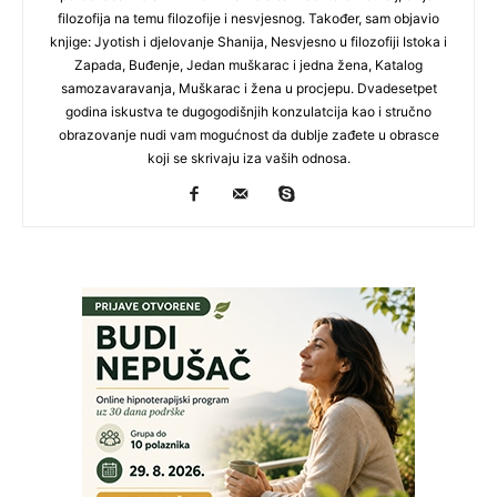
filozofija na temu filozofije i nesvjesnog. Također, sam objavio
knjige: Jyotish i djelovanje Shanija, Nesvjesno u filozofiji Istoka i
Zapada, Buđenje, Jedan muškarac i jedna žena, Katalog
samozavaravanja, Muškarac i žena u procjepu. Dvadesetpet
godina iskustva te dugogodišnjih konzulatcija kao i stručno
obrazovanje nudi vam mogućnost da dublje zađete u obrasce
koji se skrivaju iza vaših odnosa.