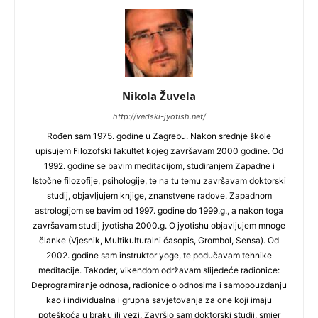
Nikola Žuvela
http://vedski-jyotish.net/
Rođen sam 1975. godine u Zagrebu. Nakon srednje škole
upisujem Filozofski fakultet kojeg završavam 2000 godine. Od
1992. godine se bavim meditacijom, studiranjem Zapadne i
Istočne filozofije, psihologije, te na tu temu završavam doktorski
studij, objavljujem knjige, znanstvene radove. Zapadnom
astrologijom se bavim od 1997. godine do 1999.g., a nakon toga
završavam studij jyotisha 2000.g. O jyotishu objavljujem mnoge
članke (Vjesnik, Multikulturalni časopis, Grombol, Sensa). Od
2002. godine sam instruktor yoge, te podučavam tehnike
meditacije. Također, vikendom održavam slijedeće radionice:
Deprogramiranje odnosa, radionice o odnosima i samopouzdanju
kao i individualna i grupna savjetovanja za one koji imaju
poteškoća u braku ili vezi. Završio sam doktorski studij, smjer