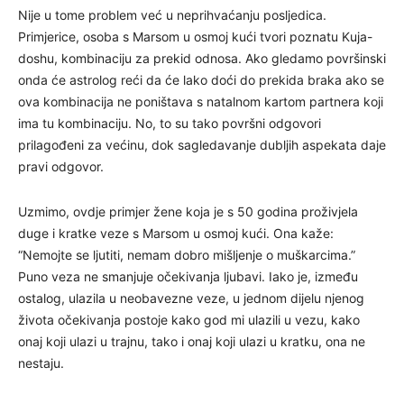
Nije u tome problem već u neprihvaćanju posljedica.
Primjerice, osoba s Marsom u osmoj kući tvori poznatu Kuja-
doshu, kombinaciju za prekid odnosa. Ako gledamo površinski
onda će astrolog reći da će lako doći do prekida braka ako se
ova kombinacija ne poništava s natalnom kartom partnera koji
ima tu kombinaciju. No, to su tako površni odgovori
prilagođeni za većinu, dok sagledavanje dubljih aspekata daje
pravi odgovor.
Uzmimo, ovdje primjer žene koja je s 50 godina proživjela
duge i kratke veze s Marsom u osmoj kući. Ona kaže:
“Nemojte se ljutiti, nemam dobro mišljenje o muškarcima.”
Puno veza ne smanjuje očekivanja ljubavi. Iako je, između
ostalog, ulazila u neobavezne veze, u jednom dijelu njenog
života očekivanja postoje kako god mi ulazili u vezu, kako
onaj koji ulazi u trajnu, tako i onaj koji ulazi u kratku, ona ne
nestaju.