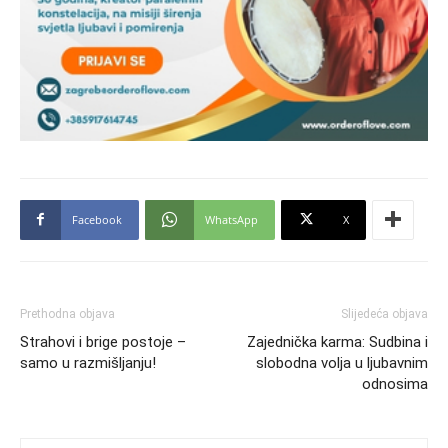
Facebook
WhatsApp
X
Prethodna objava
Slijedeća objava
Strahovi i brige postoje –
Zajednička karma: Sudbina i
samo u razmišljanju!
slobodna volja u ljubavnim
odnosima