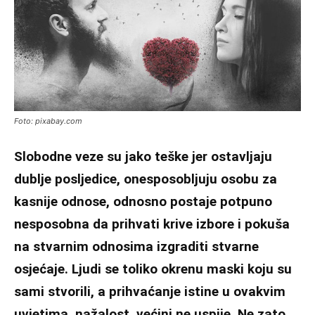
Foto: pixabay.com
Slobodne veze su jako teške jer ostavljaju
dublje posljedice, onesposobljuju osobu za
kasnije odnose, odnosno postaje potpuno
nesposobna da prihvati krive izbore i pokuša
na stvarnim odnosima izgraditi stvarne
osjećaje. Ljudi se toliko okrenu maski koju su
sami stvorili, a prihvaćanje istine u ovakvim
uvjetima, nažalost, većini ne uspije. Ne zato