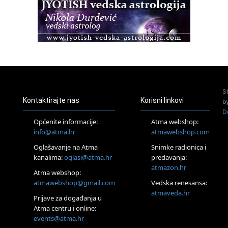
Osnovna radionica za izscjeljivanje pranom (Basic Pranic
Healing course)
Pula
Access BARS®, otpusti stres
23.08.
Pula
Access Energetski Facelift®
24.08.
S
Zagreb
Kontaktirajte nas
Korisni linkovi
b
Pjesma srca / Zagreb
D
Online
Općenite informacije:
Atma webshop:
Tečaj Višeg Vodstva, razvijanja intuicije i Akaša zapisa
info@atma.hr
atmawebshop.com
25.08.
Oglašavanje na Atma
Snimke radionica i
Online
kanalima:
oglasi@atma.hr
predavanja:
Upisi u program Profesionalni hipnoterapeut — nova
generacija kreće 25.08. 2026.
atmazon.hr
Atma webshop:
26.08.
atmawebshop@gmail.com
Vedska renesansa:
Online
atmaveda.hr
Postanite Nositelj Vibracije Nove Zemlje
Prijave za događanja u
Atma centru i online:
27.08.
events@atma.hr
Visoko