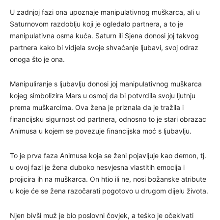
U zadnjoj fazi ona upoznaje manipulativnog muškarca, ali u
Saturnovom razdoblju koji je ogledalo partnera, a to je
manipulativna osma kuća. Saturn ili Sjena donosi joj takvog
partnera kako bi vidjela svoje shvaćanje ljubavi, svoj odraz
onoga što je ona.
Manipuliranje s ljubavlju donosi joj manipulativnog muškarca
kojeg simbolizira Mars u osmoj da bi potvrdila svoju ljutnju
prema muškarcima. Ova žena je priznala da je tražila i
financijsku sigurnost od partnera, odnosno to je stari obrazac
Animusa u kojem se povezuje financijska moć s ljubavlju.
To je prva faza Animusa koja se ženi pojavljuje kao demon, tj.
u ovoj fazi je žena duboko nesvjesna vlastitih emocija i
projicira ih na muškarca. On htio ili ne, nosi božanske atribute
u koje će se žena razočarati pogotovo u drugom dijelu života.
Njen bivši muž je bio poslovni čovjek, a teško je očekivati