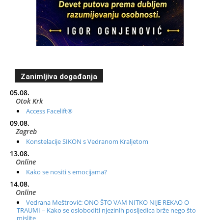
Zanimljiva događanja
05.08.
Otok Krk
Access Facelift®
09.08.
Zagreb
Konstelacije SIKON s Vedranom Kraljetom
13.08.
Online
Kako se nositi s emocijama?
14.08.
Online
Vedrana Meštrović: ONO ŠTO VAM NITKO NIJE REKAO O
TRAUMI – Kako se osloboditi njezinih posljedica brže nego što
mislite