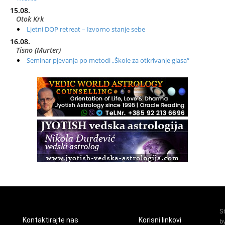
15.08.
Otok Krk
Ljetni DOP retreat – Izvorno stanje sebe
16.08.
Tisno (Murter)
Seminar pjevanja po metodi „Škole za otkrivanje glasa“
20.08.
Online
Radionica: Pomagači iz drugih dimenzija Online – otvoreno za
sve
21.08.
Zagreb+Online
Osnovni ThetaHealing® tečaj, Zagreb i Online
22.08.
Pula
Access BARS®, otpusti stres
23.08.
Pula
Access Energetski Facelift®
24.08.
S
Zagreb
Kontaktirajte nas
Korisni linkovi
b
Pjesma srca / Zagreb