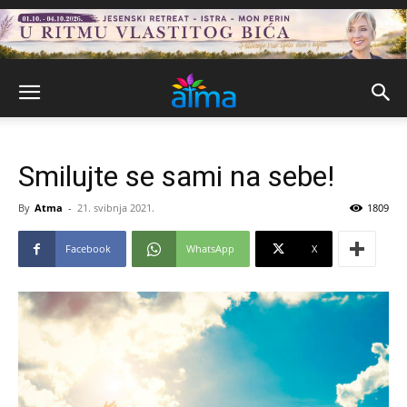
Smilujte se sami na sebe!
By
Atma
-
21. svibnja 2021.
1809
Facebook
WhatsApp
X