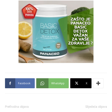
Facebook
WhatsApp
X
Prethodna objava
Slijedeća objava