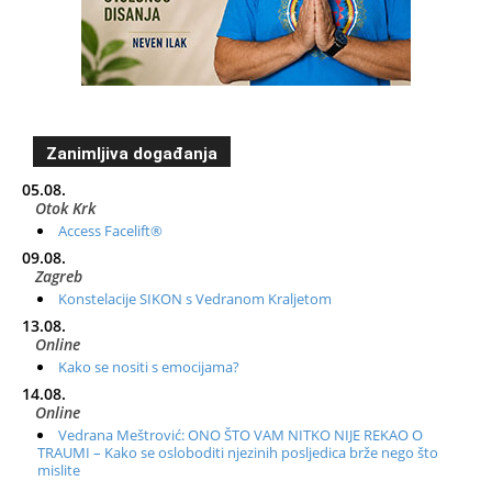
Zanimljiva događanja
05.08.
Otok Krk
Access Facelift®
09.08.
Zagreb
Konstelacije SIKON s Vedranom Kraljetom
13.08.
Online
Kako se nositi s emocijama?
14.08.
Online
Vedrana Meštrović: ONO ŠTO VAM NITKO NIJE REKAO O
TRAUMI – Kako se osloboditi njezinih posljedica brže nego što
mislite