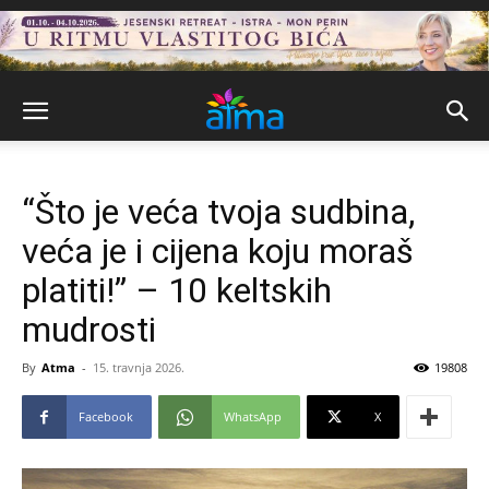
“Što je veća tvoja sudbina,
veća je i cijena koju moraš
platiti!” – 10 keltskih
mudrosti
By
Atma
-
15. travnja 2026.
19808
Facebook
WhatsApp
X