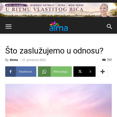
Što zaslužujemo u odnosu?
By
Atma
-
21. prosinca 2022.
707
Facebook
WhatsApp
X