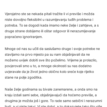
Vjerojatno ste se nekada pitali tražite li vi previše i možda
niste dovoljno fleksibilni u razumijevanju tuđih problema i
potreba. To se dogodi kada imamo neke želje i zahtjeve, a s
druge strane dobijemo ili oštar odgovor ili nerazumijevanje
popraćeno ignoriranjem.
Mnoge od nas su učili da saslušamo druge i svoje potrebe ne
stavljamo na prvo mjesto pa su nam objašnjavali da ne
možemo uvijek dobiti sve što poželimo. Vrijeme je prolazilo,
povjerovali smo u to, a mnoge okolnosti su nas dodatno
uvjeravale da je život jedno obično kolo sreće koje rijetko
stane na polje zgoditka.
Naše želje godinama su bivale zanemarene, a onda smo na
kraju izdali sami sebe, objašnjavajući da hoćemo previše, a
drugima je možda još i gore. To rade samo sebični i nerazumni
ljudi, a vi niste takvi. Vi ste dobri, a to dokazujete tako što više