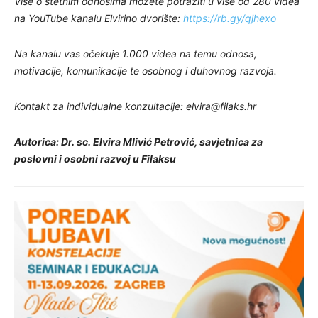
Više o štetnim odnosima možete potražiti u više od 280 videa
na YouTube kanalu Elvirino dvorište:
https://rb.gy/qjhexo
Na kanalu vas očekuje 1.000 videa na temu odnosa,
motivacije, komunikacije te osobnog i duhovnog razvoja.
Kontakt za individualne konzultacije:
elvira@filaks.hr
Autorica: Dr. sc. Elvira Mlivić Petrović, savjetnica za
poslovni i osobni razvoj u Filaksu