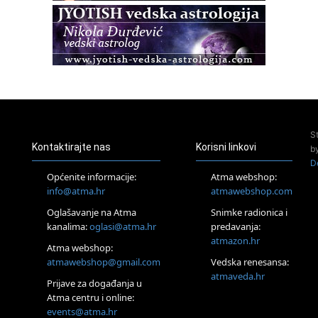
Pula
Access BARS®, otpusti stres
23.08.
Pula
Access Energetski Facelift®
24.08.
Zagreb
Pjesma srca / Zagreb
Online
S
Tečaj Višeg Vodstva, razvijanja intuicije i Akaša zapisa
Kontaktirajte nas
Korisni linkovi
b
25.08.
D
Online
Općenite informacije:
Atma webshop:
Upisi u program Profesionalni hipnoterapeut — nova
info@atma.hr
atmawebshop.com
generacija kreće 25.08. 2026.
Oglašavanje na Atma
Snimke radionica i
26.08.
Online
kanalima:
oglasi@atma.hr
predavanja:
Postanite Nositelj Vibracije Nove Zemlje
atmazon.hr
Atma webshop:
27.08.
atmawebshop@gmail.com
Vedska renesansa:
Visoko
atmaveda.hr
Prijave za događanja u
Alemka Dauskardt – Jednodnevna radionica sistemskih
konstelacija
Atma centru i online:
events@atma.hr
29.08.