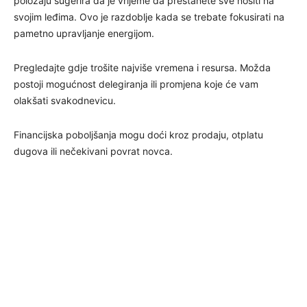
položaju sugerira da je vrijeme da prestanete sve nositi na
svojim leđima. Ovo je razdoblje kada se trebate fokusirati na
pametno upravljanje energijom.
Pregledajte gdje trošite najviše vremena i resursa. Možda
postoji mogućnost delegiranja ili promjena koje će vam
olakšati svakodnevicu.
Financijska poboljšanja mogu doći kroz prodaju, otplatu
dugova ili nečekivani povrat novca.