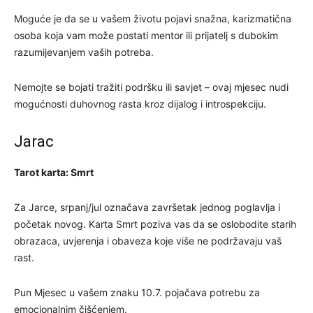
Moguće je da se u vašem životu pojavi snažna, karizmatična
osoba koja vam može postati mentor ili prijatelj s dubokim
razumijevanjem vaših potreba.
Nemojte se bojati tražiti podršku ili savjet – ovaj mjesec nudi
mogućnosti duhovnog rasta kroz dijalog i introspekciju.
Jarac
Tarot karta: Smrt
Za Jarce, srpanj/jul označava završetak jednog poglavlja i
početak novog. Karta Smrt poziva vas da se oslobodite starih
obrazaca, uvjerenja i obaveza koje više ne podržavaju vaš
rast.
Pun Mjesec u vašem znaku 10.7. pojačava potrebu za
emocionalnim čišćenjem.