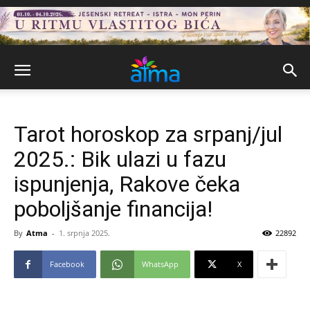
Tarot horoskop za srpanj/jul
2025.: Bik ulazi u fazu
ispunjenja, Rakove čeka
poboljšanje financija!
By
Atma
-
1. srpnja 2025.
22892
Facebook
WhatsApp
X