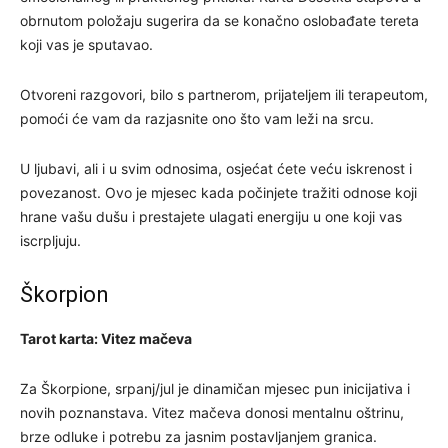
obrnutom položaju sugerira da se konačno oslobađate tereta
koji vas je sputavao.
Otvoreni razgovori, bilo s partnerom, prijateljem ili terapeutom,
pomoći će vam da razjasnite ono što vam leži na srcu.
U ljubavi, ali i u svim odnosima, osjećat ćete veću iskrenost i
povezanost. Ovo je mjesec kada počinjete tražiti odnose koji
hrane vašu dušu i prestajete ulagati energiju u one koji vas
iscrpljuju.
Škorpion
Tarot karta: Vitez mačeva
Za Škorpione, srpanj/jul je dinamičan mjesec pun inicijativa i
novih poznanstava. Vitez mačeva donosi mentalnu oštrinu,
brze odluke i potrebu za jasnim postavljanjem granica.