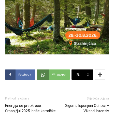
Facebook
WhatsApp
X
Prethodna objava
Slijedeća objava
Energija se preokreće:
Sigurni, Ispunjeni Odnosi –
Srpanj/jul 2025. briše karmičke
Vikend Intenziv