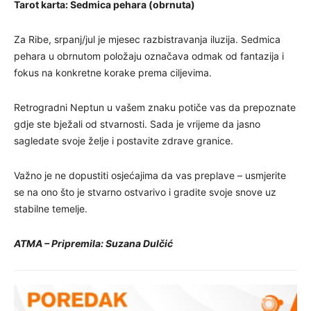
Tarot karta: Sedmica pehara (obrnuta)
Za Ribe, srpanj/jul je mjesec razbistravanja iluzija. Sedmica
pehara u obrnutom položaju označava odmak od fantazija i
fokus na konkretne korake prema ciljevima.
Retrogradni Neptun u vašem znaku potiče vas da prepoznate
gdje ste bježali od stvarnosti. Sada je vrijeme da jasno
sagledate svoje želje i postavite zdrave granice.
Važno je ne dopustiti osjećajima da vas preplave – usmjerite
se na ono što je stvarno ostvarivo i gradite svoje snove uz
stabilne temelje.
ATMA – Pripremila: Suzana Dulčić