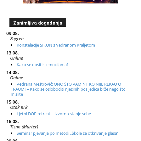
Zanimljiva događanja
09.08.
Zagreb
Konstelacije SIKON s Vedranom Kraljetom
13.08.
Online
Kako se nositi s emocijama?
14.08.
Online
Vedrana Meštrović: ONO ŠTO VAM NITKO NIJE REKAO O
TRAUMI – Kako se osloboditi njezinih posljedica brže nego što
mislite
15.08.
Otok Krk
Ljetni DOP retreat – Izvorno stanje sebe
16.08.
Tisno (Murter)
Seminar pjevanja po metodi „Škole za otkrivanje glasa“
20.08.