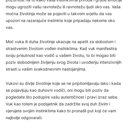
mogu ugroziti vašu ravnotežu ili ravnotežu ljudi oko vas. Vaša
moćna životinja može se pojaviti u takvom svjetlu da vas
upozori na razarajuće instinkte koje pripadaju nekome oko
vas.
Moć vuka ili duha životinje ukazuje na apetit za slobodom i
strastvenim životom vođen instinktima. Kad vuk manifestira
svoju prisutnost kao vodič u vašem životu, to bi mogao biti
poziv slobodnijem življenju svog života i uvođenju intenzivnijih
strasti u vašim svakodnevnim nastojanjima.
Vukovi su divlje životinje koje se ne pripitomljavaju lako i kada
se pojavljuju kao duhovni vodiči, oni mogu biti poziv da
pogledate što podupire vašu autentičnost i pravi izraz sebe.
Vuk kao totem je podsjetnik da zadržite svoj duh živim i
vjerujete svojim instinktima kako bi pronašli put koji će vam
najbolje odgovarati.