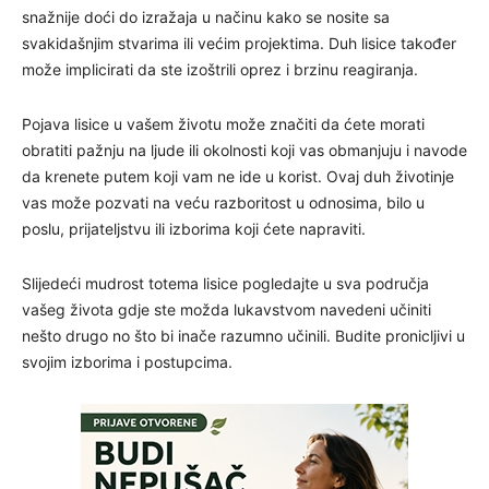
snažnije doći do izražaja u načinu kako se nosite sa
svakidašnjim stvarima ili većim projektima. Duh lisice također
može implicirati da ste izoštrili oprez i brzinu reagiranja.
Pojava lisice u vašem životu može značiti da ćete morati
obratiti pažnju na ljude ili okolnosti koji vas obmanjuju i navode
da krenete putem koji vam ne ide u korist. Ovaj duh životinje
vas može pozvati na veću razboritost u odnosima, bilo u
poslu, prijateljstvu ili izborima koji ćete napraviti.
Slijedeći mudrost totema lisice pogledajte u sva područja
vašeg života gdje ste možda lukavstvom navedeni učiniti
nešto drugo no što bi inače razumno učinili. Budite pronicljivi u
svojim izborima i postupcima.