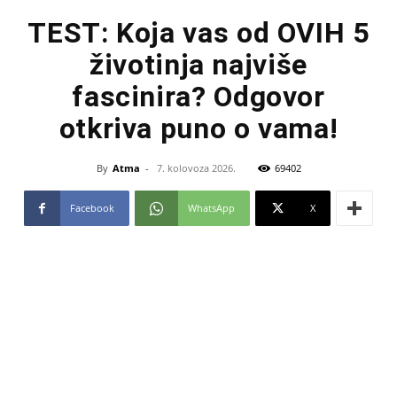
TEST: Koja vas od OVIH 5
životinja najviše
fascinira? Odgovor
otkriva puno o vama!
By
Atma
-
7. kolovoza 2026.
69402
Facebook
WhatsApp
X