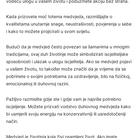
vodeću ulogu u vašem životu i poduzmete akciju bez straha.
Kada prizovete moć totema medvjeda, razmišljajte o
kvalitetama unutarnje snage, neustrašivosti, povjerenja u sebe
i kako to možete projicirati u svom svijetu.
Budući da je medvjed često povezan sa šamanima u mnogim
tradicijama, ovaj duh životinje može simbolizirati iscjeliteljske
sposobnosti i ulazak u ulogu iscjelitelja. Ako se medvjed pojavi
u vašem životu, to također može značiti da je vrijeme da se
pobrinete o svojim potrebama za ozdravljenje, bilo na fizičkoj,
emocionalnoj ili duhovnoj razini.
Pažljivo razmislite gdje ste i gdje vam je najviše potrebno
iscjeljenje. Možete prizvati vodstvo duhovnog medvjeda kako
bi usmjerili svoju energiju na konzervativniji ili usredotočeniji
način.
Medvjed je životinja koja živi osamljeni život. Ako imate