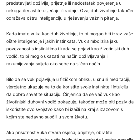
predstavljati doživljaj prijetnje ili nedostatak povjerenja u
nekoga ili vlastite osjećaje ili radnje. Ovaj duh životinje također
odražava oštru inteligenciju u rješavanju važnih pitanja.
Kada imate vuka kao duh životinje, to bi mogao biti izraz vaše
oštre inteligencije i jakih instinkata. Vuk simbolizira jaku
povezanost s instinktima i kada se pojavi kao životinjski duh
vodič, to bi moglo ukazati na način doživljavanja i
razumijevanja svijeta oko sebe na sličan način.
Bilo da se vuk pojavljuje u fizičkom obliku, u snu ili meditaciji,
vjerojatno ukazuje na to da koristite svoje instinkte i intuiciju
da dobro shvatite situaciju. Činjenica da se vaš vuk kao
životinjski duhovni vodič pokazuje, također može biti poziv da
iskoristite ovo svojstvo kako bi izašli na kraj s izazovom s
kojim ste nedavno suočili u svom životu.
Ako prisutnost vuka stvara osjećaj prijetnje, obratite
pozornost na to kako vaša instinktivna priroda i grube emocije