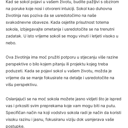
Kad se sokol pojavi u vašem životu, budite pažljivi s obzirom
na poruke koje nosi i otvoreni intuiciji. Sokol kao duhovna
životinja nas poziva da se usredotočimo na naše
svakodnevne obaveze. Kada osjetite prisutnost totema
sokola, izbjegavajte ometanja i usredotočite se na trenutni
zadatak. U isto vrijeme sokoli se mogu vinuti i letjeti visoko u
nebo.
Ova životinja ima moć pružiti potporu u stjecanju više razine
perspektive o bilo kojem pitanju ili projektu kojeg treba
poduzeti. Kada se pojavi sokol u vašem životu, možda je
vrijeme da se manje fokusirate na detalje i usredotočite na
višu perspektivu.
Oslanjajući se na moć sokola možete jasno vidjeti što je ispred
vas i prkositi svim preprekama koje vam mogu biti na putu.
Specifičan način na koji vodstvo sokola radi je način da koristi
visoku razinu i jasnu, fokusiranu viziju dok usmjerava vaše
postupke.