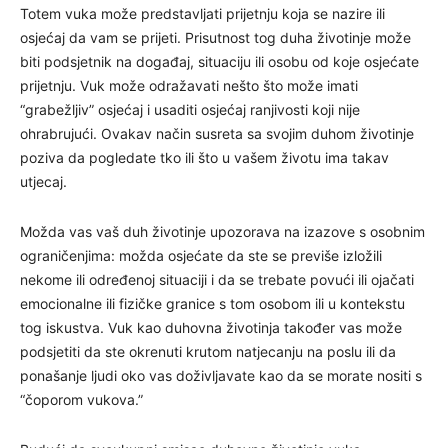
Totem vuka može predstavljati prijetnju koja se nazire ili
osjećaj da vam se prijeti. Prisutnost tog duha životinje može
biti podsjetnik na događaj, situaciju ili osobu od koje osjećate
prijetnju. Vuk može odražavati nešto što može imati
“grabežljiv” osjećaj i usaditi osjećaj ranjivosti koji nije
ohrabrujući. Ovakav način susreta sa svojim duhom životinje
poziva da pogledate tko ili što u vašem životu ima takav
utjecaj.
Možda vas vaš duh životinje upozorava na izazove s osobnim
ograničenjima: možda osjećate da ste se previše izložili
nekome ili određenoj situaciji i da se trebate povući ili ojačati
emocionalne ili fizičke granice s tom osobom ili u kontekstu
tog iskustva. Vuk kao duhovna životinja također vas može
podsjetiti da ste okrenuti krutom natjecanju na poslu ili da
ponašanje ljudi oko vas doživljavate kao da se morate nositi s
“čoporom vukova.”