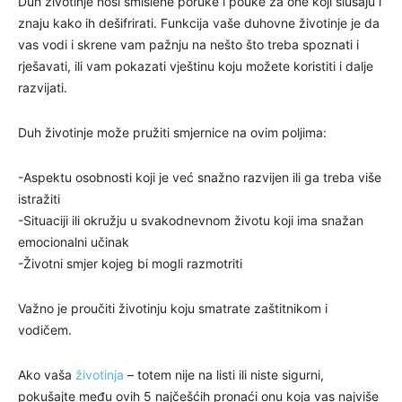
Duh životinje nosi smislene poruke i pouke za one koji slušaju i
znaju kako ih dešifrirati. Funkcija vaše duhovne životinje je da
vas vodi i skrene vam pažnju na nešto što treba spoznati i
rješavati, ili vam pokazati vještinu koju možete koristiti i dalje
razvijati.
Duh životinje može pružiti smjernice na ovim poljima:
-Aspektu osobnosti koji je već snažno razvijen ili ga treba više
istražiti
-Situaciji ili okružju u svakodnevnom životu koji ima snažan
emocionalni učinak
-Životni smjer kojeg bi mogli razmotriti
Važno je proučiti životinju koju smatrate zaštitnikom i
vodičem.
Ako vaša
životinja
– totem nije na listi ili niste sigurni,
pokušajte među ovih 5 najčešćih pronaći onu koja vas najviše