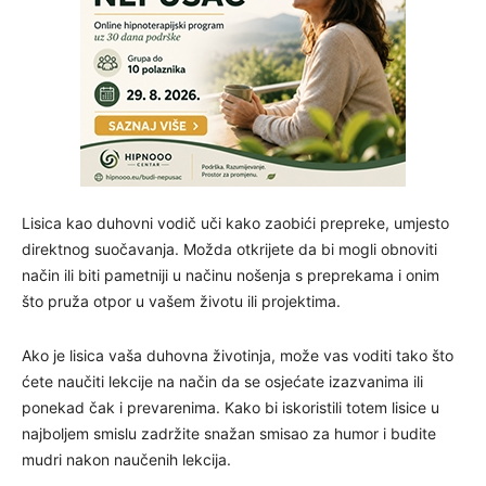
Lisica kao duhovni vodič uči kako zaobići prepreke, umjesto
direktnog suočavanja. Možda otkrijete da bi mogli obnoviti
način ili biti pametniji u načinu nošenja s preprekama i onim
što pruža otpor u vašem životu ili projektima.
Ako je lisica vaša duhovna životinja, može vas voditi tako što
ćete naučiti lekcije na način da se osjećate izazvanima ili
ponekad čak i prevarenima. Kako bi iskoristili totem lisice u
najboljem smislu zadržite snažan smisao za humor i budite
mudri nakon naučenih lekcija.