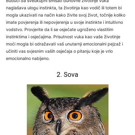
Budući da sveukupni smisao duhovne životinje vuka
naglašava ulogu instinkta, ta životinja kao vodič ili totem bi
mogla ukazivati na način kako živite svoj život, točnije koliko
imate povjerenja ili nepovjerenja u svoje instinkte i intuitivno
vodstvo. Provjerite da li se osjećate ugroženo vlastitim
instinktima i osjećajima. Prisutnost vuka kao vaše životinje
moći mogla bi odražavati vaš unutarnji emocionalni pejzaž i
učiniti vas svjesnim vaših osjećaja o pitanju koje je vrlo
emocionalno nabijeno.
2. Sova