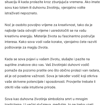
situaciju ili kada prolazite kroz zbunjujuća vremena. Ako imate
sovu kao totem ili duhovnu životinju, vjerojatno volite
istraživati nepoznato.
Noć je osobito povoljno vrijeme za kreativnost, tako da je
najbolje tada odvojiti vrijeme i usredotočiti se na vašu
kreativnu energiju. Misterije života su fascinantno područje
interesa. Kako sova vodi vaše korake, vjerojatno ćete razviti
poštovanje za magiju života.
Kada se sova pojavi u vašem životu, slušajte i pazite na
suptilne znakove oko vas. Vaš životinjski duhovni vodič
pomaže da pozorno pratite ono što obično prolazi van radara,
ali je od posebne važnosti. Sova je također vodič koji otkriva
vaše skrivene potencijale i sposobnosti. Provjerite trebate li
otkriti više vaše intuitivne prirode.
Sova kao duhovna životinja simbolizira smrt u mnogim
tradicijama. U većini slučajeva, međutim, to ne treba uzeti