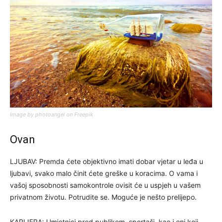
Image by photoangel on Freepik
Ovan
LJUBAV: Premda ćete objektivno imati dobar vjetar u leđa u
ljubavi, svako malo činit ćete greške u koracima. O vama i
vašoj sposobnosti samokontrole ovisit će u uspjeh u vašem
privatnom životu. Potrudite se. Moguće je nešto prelijepo.
KARIJERA: Umjetnici pred publikom, sportaši, kao i oni koji