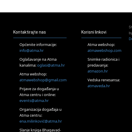
23.08.
Pula
Access Energetski Facelift®
24.08.
S
Zagreb
Kontaktirajte nas
Korisni linkovi
b
Pjesma srca / Zagreb
D
Online
Općenite informacije:
Atma webshop:
Tečaj Višeg Vodstva, razvijanja intuicije i Akaša zapisa
info@atma.hr
atmawebshop.com
25.08.
Oglašavanje na Atma
Snimke radionica i
Online
kanalima:
oglasi@atma.hr
predavanja:
Upisi u program Profesionalni hipnoterapeut — nova
generacija kreće 25.08. 2026.
atmazon.hr
Atma webshop:
26.08.
atmawebshop@gmail.com
Vedska renesansa:
Online
atmaveda.hr
Postanite Nositelj Vibracije Nove Zemlje
Prijave za događanja u
Atma centru i online:
27.08.
events@atma.hr
Visoko
Alemka Dauskardt – Jednodnevna radionica sistemskih
Organizacija događaja u
konstelacija
Atma centru:
28.08.
ena.milinković@atma.hr
Online
SPAVAJ… Priče za lakšu noć
Slanje knjiga Bhagavad-