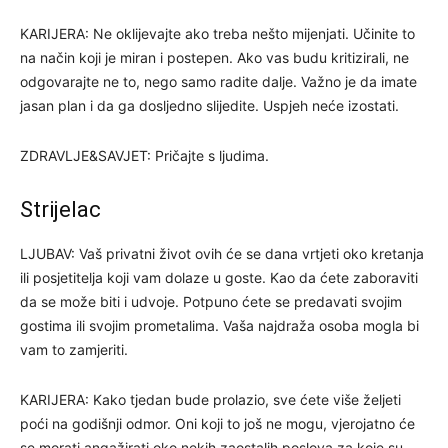
KARIJERA: Ne oklijevajte ako treba nešto mijenjati. Učinite to
na način koji je miran i postepen. Ako vas budu kritizirali, ne
odgovarajte ne to, nego samo radite dalje. Važno je da imate
jasan plan i da ga dosljedno slijedite. Uspjeh neće izostati.
ZDRAVLJE&SAVJET: Pričajte s ljudima.
Strijelac
LJUBAV: Vaš privatni život ovih će se dana vrtjeti oko kretanja
ili posjetitelja koji vam dolaze u goste. Kao da ćete zaboraviti
da se može biti i udvoje. Potpuno ćete se predavati svojim
gostima ili svojim prometalima. Vaša najdraža osoba mogla bi
vam to zamjeriti.
KARIJERA: Kako tjedan bude prolazio, sve ćete više željeti
poći na godišnji odmor. Oni koji to još ne mogu, vjerojatno će
se morati angažirati oko nekih zaostalih poslova za koje su