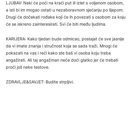
LJUBAV: Neki će poći na kraći put ili izlet s voljenom osobom,
a isti bi im mogao ostati u nezaboravnom sjećanju po lijepom.
Drugi će dočekati rođake koji će ih povezati s osobom za koju
će se iskreno zainteresirati. Svi će biti među ljudima.
KARIJERA: Kako tjedan bude odmicao, postajat će sve jasnije
da vi imate znanja i stručnost koja se sada traži. Mnogi će
pokazati na vas i reći kako ste baš vi osoba koju treba
angažirati. Ali taj angažman neće doći glatko jer će trebati
proći još neke testove.
ZDRAVLJE&SAVJET: Budite strpljivi.