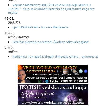
Online
Vedrana Meštrović: ONO ŠTO VAM NITKO NIJE REKAO O
TRAUMI – Kako se osloboditi njezinih posljedica brže nego što
mislite
15.08.
Otok Krk
Ljetni DOP retreat – Izvorno stanje sebe
16.08.
Tisno (Murter)
Seminar pjevanja po metodi „Škole za otkrivanje glasa“
20.08.
Online
Radionica: Pomagači iz drugih dimenzija Online – otvoreno za
sve
21.08.
Zagreb+Online
Osnovni ThetaHealing® tečaj, Zagreb i Online
22.08.
Zagreb
Osnovna radionica za izscjeljivanje pranom (Basic Pranic
Healing course)
Pula
Access BARS®, otpusti stres