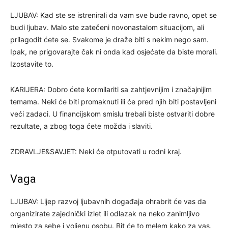
LJUBAV: Kad ste se istrenirali da vam sve bude ravno, opet se
budi ljubav. Malo ste zatečeni novonastalom situacijom, ali
prilagodit ćete se. Svakome je draže biti s nekim nego sam.
Ipak, ne prigovarajte čak ni onda kad osjećate da biste morali.
Izostavite to.
KARIJERA: Dobro ćete kormilariti sa zahtjevnijim i značajnijim
temama. Neki će biti promaknuti ili će pred njih biti postavljeni
veći zadaci. U financijskom smislu trebali biste ostvariti dobre
rezultate, a zbog toga ćete možda i slaviti.
ZDRAVLJE&SAVJET: Neki će otputovati u rodni kraj.
Vaga
LJUBAV: Lijep razvoj ljubavnih događaja ohrabrit će vas da
organizirate zajednički izlet ili odlazak na neko zanimljivo
mjesto za sebe i voljenu osobu. Bit će to melem kako za vas,