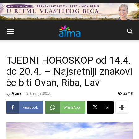
TJEDNI HOROSKOP od 14.4.
do 20.4. – Najsretniji znakovi
će biti Ovan, Riba, Lav
By
Atma
-
9. travnja 2025.
22718
Facebook
WhatsApp
X