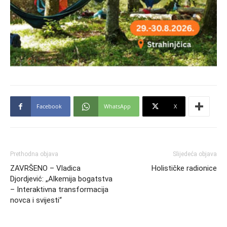
Facebook
WhatsApp
X
Prethodna objava
Slijedeća objava
ZAVRŠENO – Vladica
Holističke radionice
Djordjević: „Alkemija bogatstva
– Interaktivna transformacija
novca i svijesti“