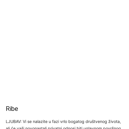
Ribe
LJUBAV: Vi se nalazite u fazi vrlo bogatog društvenog života,
ali će vaši novonastali privatni odnosi biti uglavnom površnog