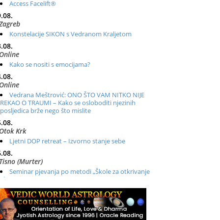
Access Facelift®
.08.
Zagreb
Konstelacije SIKON s Vedranom Kraljetom
.08.
Online
Kako se nositi s emocijama?
.08.
Online
Vedrana Meštrović: ONO ŠTO VAM NITKO NIJE
REKAO O TRAUMI – Kako se osloboditi njezinih
posljedica brže nego što mislite
.08.
Otok Krk
Ljetni DOP retreat – Izvorno stanje sebe
.08.
Tisno (Murter)
Seminar pjevanja po metodi „Škole za otkrivanje
glasa“
.08.
Online
Radionica: Pomagači iz drugih dimenzija Online –
otvoreno za sve