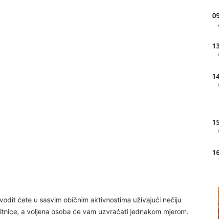
09
13
14
15
16
20
odit ćete u sasvim običnim aktivnostima uživajući nečiju
 sitnice, a voljena osoba će vam uzvraćati jednakom mjerom.