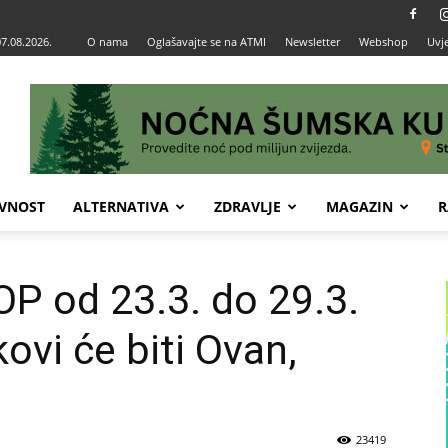
07.08.2026.
O nama
Oglašavajte se na ATMI
Newsletter
Webshop
Uvje
VNOST
ALTERNATIVA
ZDRAVLJE
MAGAZIN
R
 od 23.3. do 29.3.
kovi će biti Ovan,
23419