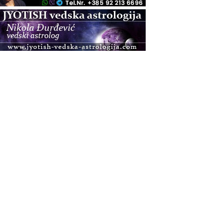
.08.
Zagreb+Online
Osnovni ThetaHealing® tečaj, Zagreb i Online
.08.
Pula
Access BARS®, otpusti stres
.08.
Pula
Access Energetski Facelift®
.08.
Zagreb
Pjesma srca / Zagreb
Online
Tečaj Višeg Vodstva, razvijanja intuicije i Akaša
zapisa
.08.
Online
Postanite Nositelj Vibracije Nove Zemlje
.08.
Visoko
Alemka Dauskardt – Jednodnevna radionica
sistemskih konstelacija