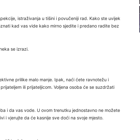
21
kcije, istraživanja u tišini i povučeniji rad. Kako ste uvijek
22
nati kad vas vide kako mirno sjedite i predano radite bez
23
eka se izrazi.
24
jektivne prilike malo manje. Ipak, naći ćete ravnotežu i
prijateljem ili prijateljicom. Voljena osoba će se suzdržati
26
reba i da vas vode. U ovom trenutku jednostavno ne možete
jivi i vjerujte da će kasnije sve doći na svoje mjesto.
27