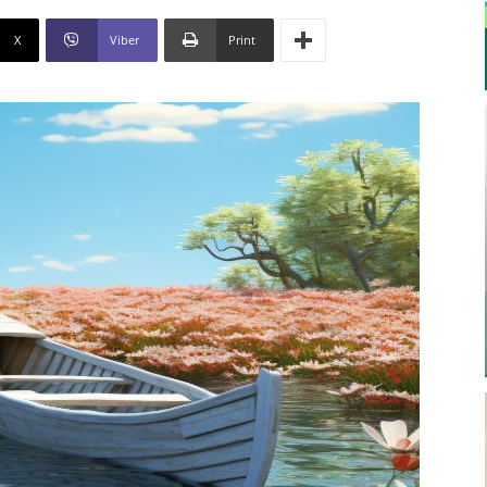
X
Viber
Print