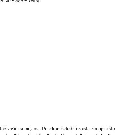
. Vi to dobro znate.
29
30
31
28
05
toč vašim sumnjama. Ponekad ćete biti zaista zbunjeni što
06