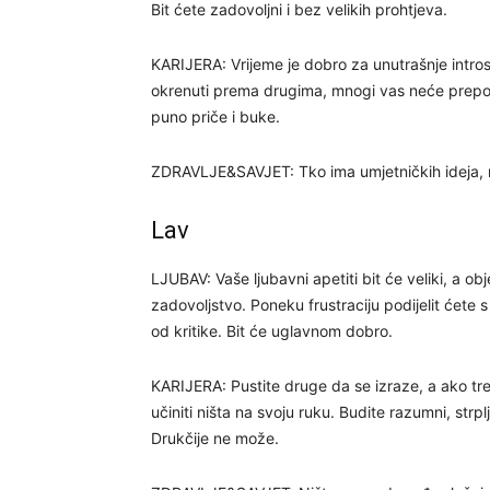
Bit ćete zadovoljni i bez velikih prohtjeva.
KARIJERA: Vrijeme je dobro za unutrašnje introspe
okrenuti prema drugima, mnogi vas neće prepoz
puno priče i buke.
ZDRAVLJE&SAVJET: Tko ima umjetničkih ideja, n
Lav
LJUBAV: Vaše ljubavni apetiti bit će veliki, a ob
zadovoljstvo. Poneku frustraciju podijelit ćete s 
od kritike. Bit će uglavnom dobro.
KARIJERA: Pustite druge da se izraze, a ako t
učiniti ništa na svoju ruku. Budite razumni, strpl
Drukčije ne može.