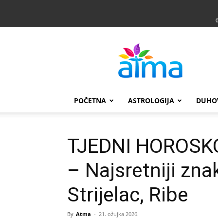
Atma
POČETNA
ASTROLOGIJA
DUHO
TJEDNI HOROSKOP
– Najsretniji zna
Strijelac, Ribe
By
Atma
-
21. ožujka 2026.