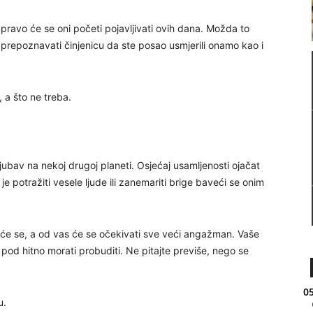
upravo će se oni početi pojavljivati ovih dana. Možda to
e prepoznavati činjenicu da ste posao usmjerili onamo kao i
a što ne treba.
ubav na nekoj drugoj planeti. Osjećaj usamljenosti ojačat
je potražiti vesele ljude ili zanemariti brige baveći se onim
e se, a od vas će se očekivati sve veći angažman. Vaše
pod hitno morati probuditi. Ne pitajte previše, nego se
05
u.