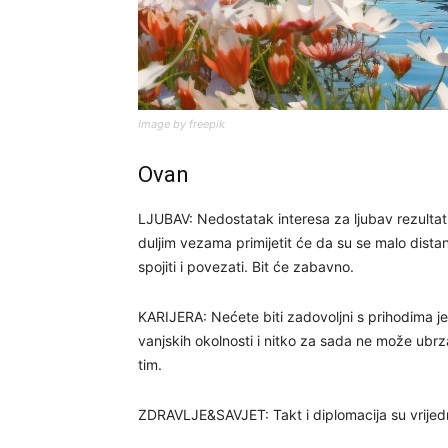
Image by freepik
Ovan
LJUBAV: Nedostatak interesa za ljubav rezultat j
duljim vezama primijetit će da su se malo dist
spojiti i povezati. Bit će zabavno.
KARIJERA: Nećete biti zadovoljni s prihodima je
vanjskih okolnosti i nitko za sada ne može ubrza
tim.
ZDRAVLJE&SAVJET: Takt i diplomacija su vrijed