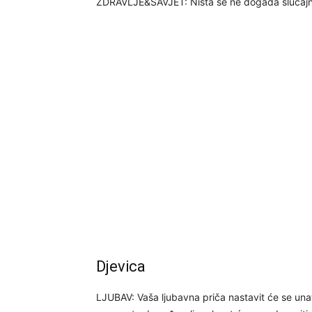
ZDRAVLJE&SAVJET: Ništa se ne događa slučajno
Djevica
LJUBAV: Vaša ljubavna priča nastavit će se una