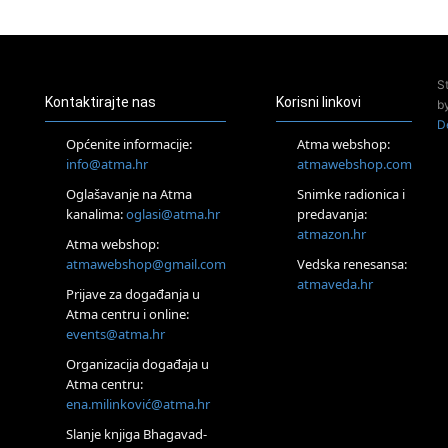
23.08.
Pula
Access Energetski Facelift®
24.08.
S
Zagreb
Kontaktirajte nas
Korisni linkovi
b
Pjesma srca / Zagreb
D
Online
Općenite informacije:
Atma webshop:
Tečaj Višeg Vodstva, razvijanja intuicije i Akaša zapisa
info@atma.hr
atmawebshop.com
26.08.
Oglašavanje na Atma
Snimke radionica i
Online
kanalima:
oglasi@atma.hr
predavanja:
Postanite Nositelj Vibracije Nove Zemlje
atmazon.hr
27.08.
Atma webshop:
Visoko
atmawebshop@gmail.com
Vedska renesansa:
Alemka Dauskardt – Jednodnevna radionica sistemskih
atmaveda.hr
Prijave za događanja u
konstelacija
Atma centru i online:
29.08.
events@atma.hr
Zagreb
HOD PO ŽERAVICI – Seminar koji mijenja tijelo, duh i um
Organizacija događaja u
SoulFest – Festival glazbe, mudrosti i zajedništva
Atma centru:
30.08.
ena.milinković@atma.hr
Zagreb
Slanje knjiga Bhagavad-
Access BARS® edukacija otpusti stres