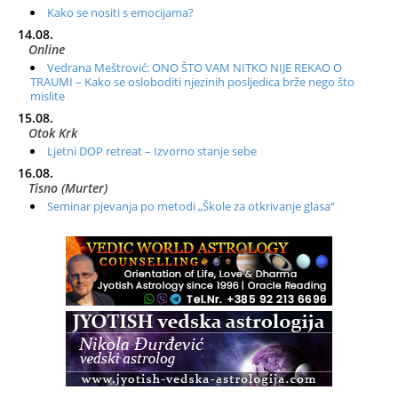
Kako se nositi s emocijama?
14.08.
Online
Vedrana Meštrović: ONO ŠTO VAM NITKO NIJE REKAO O
TRAUMI – Kako se osloboditi njezinih posljedica brže nego što
mislite
15.08.
Otok Krk
Ljetni DOP retreat – Izvorno stanje sebe
16.08.
Tisno (Murter)
Seminar pjevanja po metodi „Škole za otkrivanje glasa“
20.08.
Online
Radionica: Pomagači iz drugih dimenzija Online – otvoreno za
sve
21.08.
Zagreb+Online
Osnovni ThetaHealing® tečaj, Zagreb i Online
22.08.
Pula
Access BARS®, otpusti stres