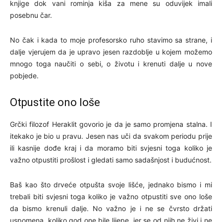
knjige dok vani rominja kiša za mene su oduvijek imali
posebnu čar.
No čak i kada to moje profesorsko ruho stavimo sa strane, i
dalje vjerujem da je upravo jesen razdoblje u kojem možemo
mnogo toga naučiti o sebi, o životu i krenuti dalje u nove
pobjede.
Otpustite ono loše
Grčki filozof Heraklit govorio je da je samo promjena stalna. I
itekako je bio u pravu. Jesen nas uči da svakom periodu prije
ili kasnije dođe kraj i da moramo biti svjesni toga koliko je
važno otpustiti prošlost i gledati samo sadašnjost i budućnost.
Baš kao što drveće otpušta svoje lišće, jednako bismo i mi
trebali biti svjesni toga koliko je važno otpustiti sve ono loše
da bismo krenuli dalje. No važno je i ne se čvrsto držati
uspomena, koliko god one bile lijepe, jer se od njih ne živi i ne