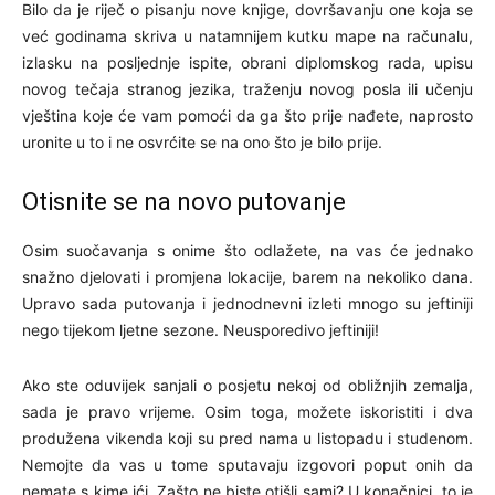
Bilo da je riječ o pisanju nove knjige, dovršavanju one koja se
već godinama skriva u natamnijem kutku mape na računalu,
izlasku na posljednje ispite, obrani diplomskog rada, upisu
novog tečaja stranog jezika, traženju novog posla ili učenju
vještina koje će vam pomoći da ga što prije nađete, naprosto
uronite u to i ne osvrćite se na ono što je bilo prije.
Otisnite se na novo putovanje
Osim suočavanja s onime što odlažete, na vas će jednako
snažno djelovati i promjena lokacije, barem na nekoliko dana.
Upravo sada putovanja i jednodnevni izleti mnogo su jeftiniji
nego tijekom ljetne sezone. Neusporedivo jeftiniji!
Ako ste oduvijek sanjali o posjetu nekoj od obližnjih zemalja,
sada je pravo vrijeme. Osim toga, možete iskoristiti i dva
produžena vikenda koji su pred nama u listopadu i studenom.
Nemojte da vas u tome sputavaju izgovori poput onih da
nemate s kime ići. Zašto ne biste otišli sami? U konačnici, to je