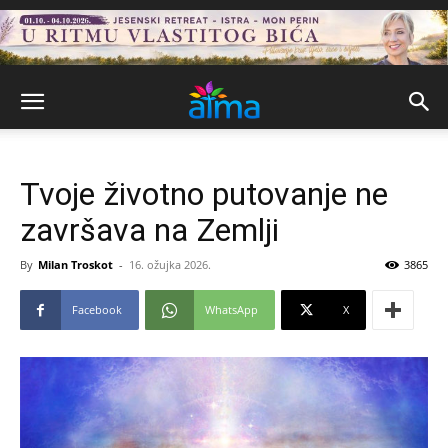
Tvoje životno putovanje ne
završava na Zemlji
By
Milan Troskot
-
16. ožujka 2026.
3865
Facebook
WhatsApp
X