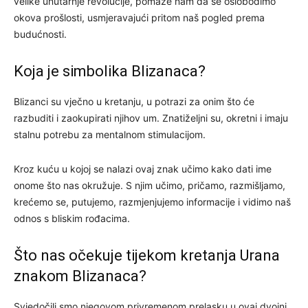
velike unutarnje revolucije, pomaže nam da se oslobodimo
okova prošlosti, usmjeravajući pritom naš pogled prema
budućnosti.
Koja je simbolika Blizanaca?
Blizanci su vječno u kretanju, u potrazi za onim što će
razbuditi i zaokupirati njihov um. Znatiželjni su, okretni i imaju
stalnu potrebu za mentalnom stimulacijom.
Kroz kuću u kojoj se nalazi ovaj znak učimo kako dati ime
onome što nas okružuje. S njim učimo, pričamo, razmišljamo,
krećemo se, putujemo, razmjenjujemo informacije i vidimo naš
odnos s bliskim rođacima.
Što nas očekuje tijekom kretanja Urana
znakom Blizanaca?
Svjedočili smo njegovom privremenom prelasku u ovaj dvojni