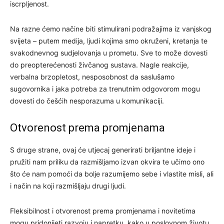
iscrpljenost.
Na razne ćemo načine biti stimulirani podražajima iz vanjskog
svijeta – putem medija, ljudi kojima smo okruženi, kretanja te
svakodnevnog sudjelovanja u prometu. Sve to može dovesti
do preopterećenosti živčanog sustava. Nagle reakcije,
verbalna brzopletost, nesposobnost da saslušamo
sugovornika i jaka potreba za trenutnim odgovorom mogu
dovesti do češćih nesporazuma u komunikaciji.
Otvorenost prema promjenama
S druge strane, ovaj će utjecaj generirati briljantne ideje i
pružiti nam priliku da razmišljamo izvan okvira te učimo ono
što će nam pomoći da bolje razumijemo sebe i vlastite misli, ali
i način na koji razmišljaju drugi ljudi.
Fleksibilnost i otvorenost prema promjenama i novitetima
mogu pridonijeti razvoju i napretku, kako u poslovnom životu,