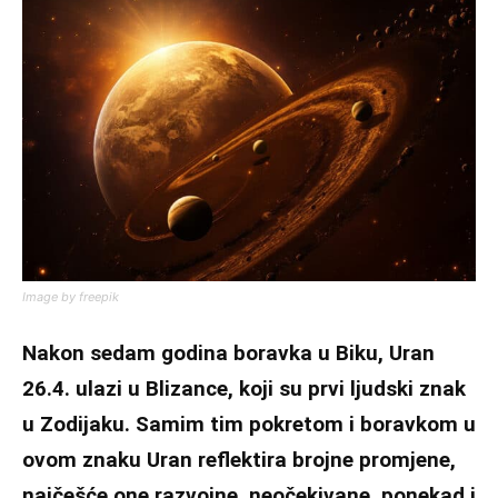
Image by freepik
Nakon sedam godina boravka u Biku, Uran
26.4. ulazi u Blizance, koji su prvi ljudski znak
u Zodijaku. Samim tim pokretom i boravkom u
ovom znaku Uran reflektira brojne promjene,
najčešće one razvojne, neočekivane, ponekad i