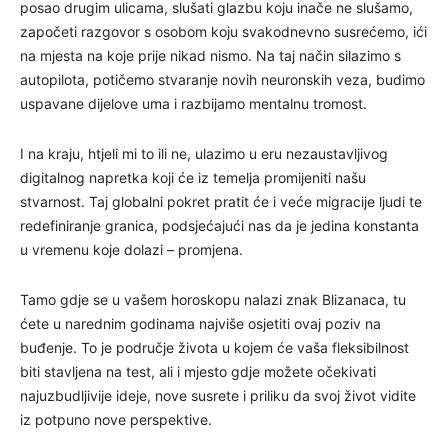
posao drugim ulicama, slušati glazbu koju inače ne slušamo,
započeti razgovor s osobom koju svakodnevno susrećemo, ići
na mjesta na koje prije nikad nismo. Na taj način silazimo s
autopilota, potičemo stvaranje novih neuronskih veza, budimo
uspavane dijelove uma i razbijamo mentalnu tromost.
I na kraju, htjeli mi to ili ne, ulazimo u eru nezaustavljivog
digitalnog napretka koji će iz temelja promijeniti našu
stvarnost. Taj globalni pokret pratit će i veće migracije ljudi te
redefiniranje granica, podsjećajući nas da je jedina konstanta
u vremenu koje dolazi – promjena.
Tamo gdje se u vašem horoskopu nalazi znak Blizanaca, tu
ćete u narednim godinama najviše osjetiti ovaj poziv na
buđenje. To je područje života u kojem će vaša fleksibilnost
biti stavljena na test, ali i mjesto gdje možete očekivati
najuzbudljivije ideje, nove susrete i priliku da svoj život vidite
iz potpuno nove perspektive.