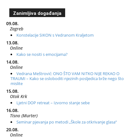
Zanimljiva događanja
09.08.
Zagreb
Konstelacije SIKON s Vedranom Kraljetom
13.08.
Online
Kako se nositi s emocijama?
14.08.
Online
Vedrana Meštrović: ONO ŠTO VAM NITKO NIJE REKAO O
TRAUMI – Kako se osloboditi njezinih posljedica brže nego što
mislite
15.08.
Otok Krk
Ljetni DOP retreat – Izvorno stanje sebe
16.08.
Tisno (Murter)
Seminar pjevanja po metodi „Škole za otkrivanje glasa“
20.08.
Online