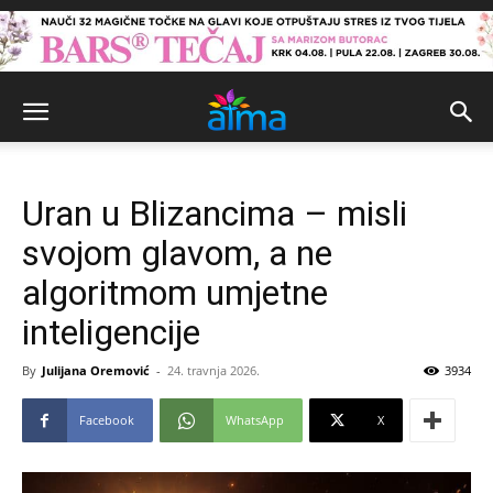
Uran u Blizancima – misli
svojom glavom, a ne
algoritmom umjetne
inteligencije
By
Julijana Oremović
-
24. travnja 2026.
3934
Facebook
WhatsApp
X