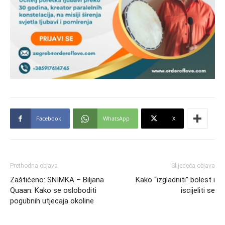
Facebook
WhatsApp
X
Prethodna objava
Slijedeća objava
Zaštićeno: SNIMKA – Biljana
Kako “izgladniti” bolest i
Quaan: Kako se osloboditi
iscijeliti se
pogubnih utjecaja okoline