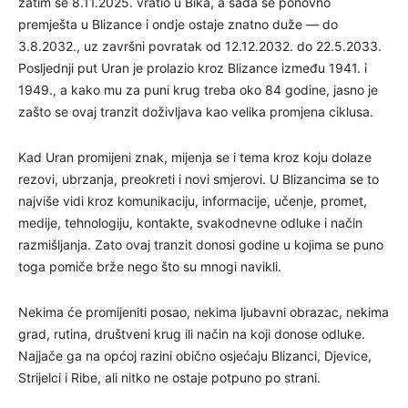
zatim se 8.11.2025. vratio u Bika, a sada se ponovno
premješta u Blizance i ondje ostaje znatno duže — do
3.8.2032., uz završni povratak od 12.12.2032. do 22.5.2033.
Posljednji put Uran je prolazio kroz Blizance između 1941. i
1949., a kako mu za puni krug treba oko 84 godine, jasno je
zašto se ovaj tranzit doživljava kao velika promjena ciklusa.
Kad Uran promijeni znak, mijenja se i tema kroz koju dolaze
rezovi, ubrzanja, preokreti i novi smjerovi. U Blizancima se to
najviše vidi kroz komunikaciju, informacije, učenje, promet,
medije, tehnologiju, kontakte, svakodnevne odluke i način
razmišljanja. Zato ovaj tranzit donosi godine u kojima se puno
toga pomiče brže nego što su mnogi navikli.
Nekima će promijeniti posao, nekima ljubavni obrazac, nekima
grad, rutina, društveni krug ili način na koji donose odluke.
Najjače ga na općoj razini obično osjećaju Blizanci, Djevice,
Strijelci i Ribe, ali nitko ne ostaje potpuno po strani.