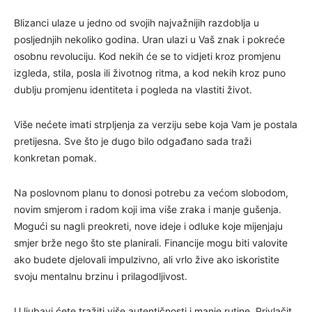
Blizanci ulaze u jedno od svojih najvažnijih razdoblja u
posljednjih nekoliko godina. Uran ulazi u Vaš znak i pokreće
osobnu revoluciju. Kod nekih će se to vidjeti kroz promjenu
izgleda, stila, posla ili životnog ritma, a kod nekih kroz puno
dublju promjenu identiteta i pogleda na vlastiti život.
Više nećete imati strpljenja za verziju sebe koja Vam je postala
pretijesna. Sve što je dugo bilo odgađano sada traži
konkretan pomak.
Na poslovnom planu to donosi potrebu za većom slobodom,
novim smjerom i radom koji ima više zraka i manje gušenja.
Mogući su nagli preokreti, nove ideje i odluke koje mijenjaju
smjer brže nego što ste planirali. Financije mogu biti valovite
ako budete djelovali impulzivno, ali vrlo žive ako iskoristite
svoju mentalnu brzinu i prilagodljivost.
U ljubavi ćete tražiti više autentičnosti i manje rutine. Privlačit