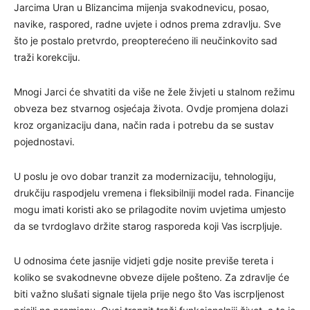
Jarcima Uran u Blizancima mijenja svakodnevicu, posao,
navike, raspored, radne uvjete i odnos prema zdravlju. Sve
što je postalo pretvrdo, preopterećeno ili neučinkovito sad
traži korekciju.
Mnogi Jarci će shvatiti da više ne žele živjeti u stalnom režimu
obveza bez stvarnog osjećaja života. Ovdje promjena dolazi
kroz organizaciju dana, način rada i potrebu da se sustav
pojednostavi.
U poslu je ovo dobar tranzit za modernizaciju, tehnologiju,
drukčiju raspodjelu vremena i fleksibilniji model rada. Financije
mogu imati koristi ako se prilagodite novim uvjetima umjesto
da se tvrdoglavo držite starog rasporeda koji Vas iscrpljuje.
U odnosima ćete jasnije vidjeti gdje nosite previše tereta i
koliko se svakodnevne obveze dijele pošteno. Za zdravlje će
biti važno slušati signale tijela prije nego što Vas iscrpljenost