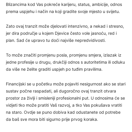
Blizancima kod Vas pokreće karijeru, status, ambicije, odnos
prema uspjehu i način na koji gradite svoje mjesto u svijetu.
Zato ovaj tranzit može djelovati intenzivno, a nekad i stresno,
jer dira područje u kojem Djevice često vole jasnoću, red i
plan. Sad će upravo tu doći najviše nepredvidivosti.
To može značiti promjenu posla, promjenu smjera, izlazak iz
jedne profesije u drugu, drukčiji odnos s autoritetima ili odluku
da više ne želite graditi uspjeh po tuđim pravilima.
Financijski se u početku može pojaviti nesigurnost ako se stari
sustav počne raspadati, ali dugoročno ovaj tranzit otvara
prostor za življi i smisleniji profesionalni put. U odnosima će se
vidjeti tko može pratiti Vaš razvoj, a tko Vas pokušava vratiti
na staro. Ovdje se puno dobiva kad odustanete od potrebe
da baš sve mora biti sigurno prije prvog koraka.