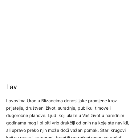
Lav
Lavovima Uran u Blizancima donosi jake promjene kroz
prijatelje, društveni život, suradnje, publiku, timove i
dugoročne planove. Ljudi koji ulaze u Vaš život u narednim
godinama mogli bi biti vrlo drukčiji od onih na koje ste navikli,
ali upravo preko njih može doći važan pomak. Stari krugovi
koji su postali zatvoreni, tromi ili potrošeni mogu se početi