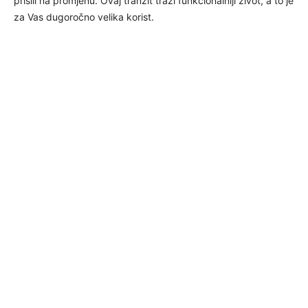
prisili na promjenu. Ovaj tranzit traži funkcionalniji život, a to je
za Vas dugoročno velika korist.