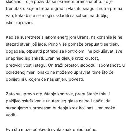
slučajno. To je poziv da se okrenete prema unutra. To je
trenutak u kojem trebate graditi vlastitu snagu iznutra prema
van, kako biste se mogli uskladiti sa sobom na dubljoj i
istinitijoj razini.
Kad se susretnete s jakom energijom Urana, najkorisnije je ne
stezati stvari još jače. Puno više pomaže prepustiti se tijeku
događaja, otpustiti potrebu za kontrolom i ne pokušavati sve
unaprijed isplanirati. Uran ne djeluje kroz krutost,
predvidljivost i stegu. On traži prostor, slobodu i spontanost. U
određenoj mjeri ionako ne možemo upravljati time što će
donijeti ni u kojem će nas smjeru povesti.
Zato su upravo otpuštanje kontrole, prepuštanje toku i
pažljivo osluškivanje unutarnjeg glasa najbolji načini da
surađujemo s procesom buđenja kroz koji nas Uran može
voditi.
Evo što može očekivati svaki znak pojedinačno.