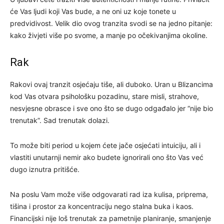
će Vas ljudi koji Vas bude, a ne oni uz koje tonete u
predvidivost. Velik dio ovog tranzita svodi se na jedno pitanje:
kako živjeti više po svome, a manje po očekivanjima okoline.
Rak
Rakovi ovaj tranzit osjećaju tiše, ali duboko. Uran u Blizancima
kod Vas otvara psihološku pozadinu, stare misli, strahove,
nesvjesne obrasce i sve ono što se dugo odgađalo jer “nije bio
trenutak”. Sad trenutak dolazi.
To može biti period u kojem ćete jače osjećati intuiciju, ali i
vlastiti unutarnji nemir ako budete ignorirali ono što Vas već
dugo iznutra pritišće.
Na poslu Vam može više odgovarati rad iza kulisa, priprema,
tišina i prostor za koncentraciju nego stalna buka i kaos.
Financijski nije loš trenutak za pametnije planiranje, smanjenje