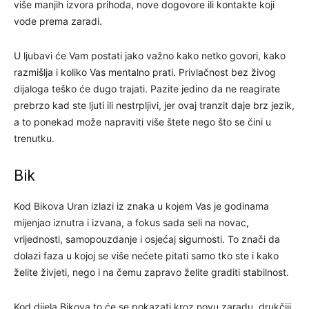
više manjih izvora prihoda, nove dogovore ili kontakte koji
vode prema zaradi.
U ljubavi će Vam postati jako važno kako netko govori, kako
razmišlja i koliko Vas mentalno prati. Privlačnost bez živog
dijaloga teško će dugo trajati. Pazite jedino da ne reagirate
prebrzo kad ste ljuti ili nestrpljivi, jer ovaj tranzit daje brz jezik,
a to ponekad može napraviti više štete nego što se čini u
trenutku.
Bik
Kod Bikova Uran izlazi iz znaka u kojem Vas je godinama
mijenjao iznutra i izvana, a fokus sada seli na novac,
vrijednosti, samopouzdanje i osjećaj sigurnosti. To znači da
dolazi faza u kojoj se više nećete pitati samo tko ste i kako
želite živjeti, nego i na čemu zapravo želite graditi stabilnost.
Kod dijela Bikova to će se pokazati kroz novu zaradu, drukčiji