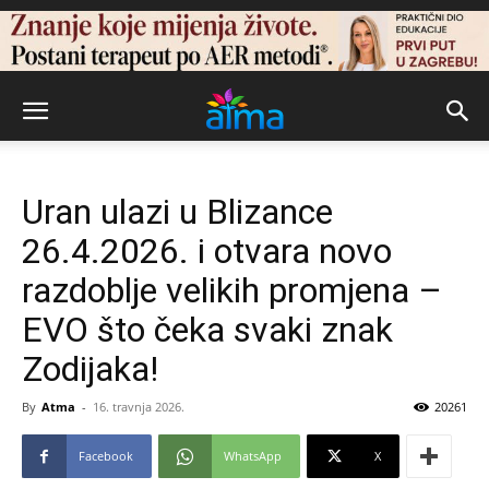
Uran ulazi u Blizance
26.4.2026. i otvara novo
razdoblje velikih promjena –
EVO što čeka svaki znak
Zodijaka!
By
Atma
-
16. travnja 2026.
20261
Facebook
WhatsApp
X