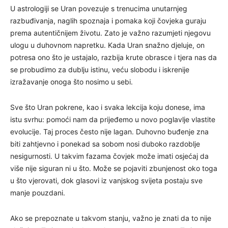
U astrologiji se Uran povezuje s trenucima unutarnjeg
razbuđivanja, naglih spoznaja i pomaka koji čovjeka guraju
prema autentičnijem životu. Zato je važno razumjeti njegovu
ulogu u duhovnom napretku. Kada Uran snažno djeluje, on
potresa ono što je ustajalo, razbija krute obrasce i tjera nas da
se probudimo za dublju istinu, veću slobodu i iskrenije
izražavanje onoga što nosimo u sebi.
Sve što Uran pokrene, kao i svaka lekcija koju donese, ima
istu svrhu: pomoći nam da prijeđemo u novo poglavlje vlastite
evolucije. Taj proces često nije lagan. Duhovno buđenje zna
biti zahtjevno i ponekad sa sobom nosi duboko razdoblje
nesigurnosti. U takvim fazama čovjek može imati osjećaj da
više nije siguran ni u što. Može se pojaviti zbunjenost oko toga
u što vjerovati, dok glasovi iz vanjskog svijeta postaju sve
manje pouzdani.
Ako se prepoznate u takvom stanju, važno je znati da to nije