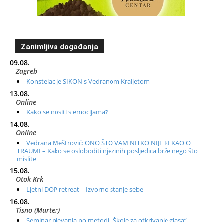
Zanimljiva događanja
09.08.
Zagreb
Konstelacije SIKON s Vedranom Kraljetom
13.08.
Online
Kako se nositi s emocijama?
14.08.
Online
Vedrana Meštrović: ONO ŠTO VAM NITKO NIJE REKAO O
TRAUMI – Kako se osloboditi njezinih posljedica brže nego što
mislite
15.08.
Otok Krk
Ljetni DOP retreat – Izvorno stanje sebe
16.08.
Tisno (Murter)
Seminar pjevanja po metodi „Škole za otkrivanje glasa“