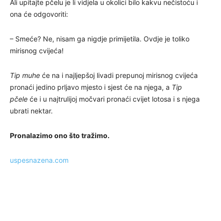
Ali upitajte pčelu je li vidjela u okolici bilo kakvu nečistoću i
ona će odgovoriti:
– Smeće? Ne, nisam ga nigdje primijetila. Ovdje je toliko
mirisnog cvijeća!
Tip muhe
će na i najljepšoj livadi prepunoj mirisnog cvijeća
pronaći jedino prljavo mjesto i sjest će na njega, a
Tip
pčele
će i u najtrulijoj močvari pronaći cvijet lotosa i s njega
ubrati nektar.
Pronalazimo ono što tražimo.
uspesnazena.com