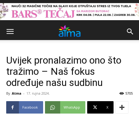
Uvijek pronalazimo ono što
tražimo – Naš fokus
određuje našu sudbinu
By
Atma
-
17. rujna 2024.
5705
Facebook
WhatsApp
X