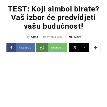
TEST: Koji simbol birate?
Vaš izbor će predvidjeti
vašu budućnost!
By
Atma
-
10. svibnja 2026.
82259
Facebook
WhatsApp
X