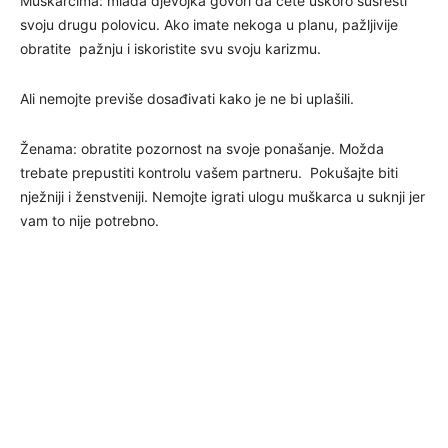
Muškarcima: mlada djevojka govori da ćete uskoro susresti
svoju drugu polovicu. Ako imate nekoga u planu, pažljivije
obratite pažnju i iskoristite svu svoju karizmu.
Ali nemojte previše dosađivati kako je ne bi uplašili.
Ženama: obratite pozornost na svoje ponašanje. Možda
trebate prepustiti kontrolu vašem partneru. Pokušajte biti
nježniji i ženstveniji. Nemojte igrati ulogu muškarca u suknji jer
vam to nije potrebno.