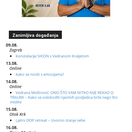
Zanimljiva događanja
09.08.
Zagreb
Konstelacije SIKON s Vedranom Kraljetom
13.08.
Online
Kako se nositi s emocijama?
14.08.
Online
Vedrana Meštrović: ONO ŠTO VAM NITKO NIJE REKAO O
TRAUMI – Kako se osloboditi njezinih posljedica brže nego što
mislite
15.08.
Otok Krk
Ljetni DOP retreat – Izvorno stanje sebe
16.08.