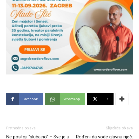
Facebook
WhatsApp
X
Prethodna objava
Slijedeća objava
Ne postoji “slučajno” – Sve je u
Rođeni da vode glavnu riječ: