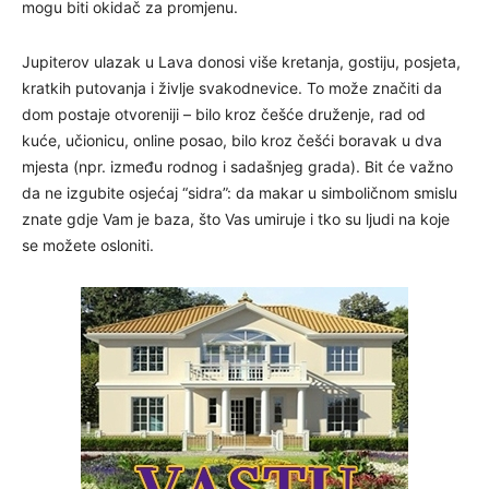
mogu biti okidač za promjenu.
Jupiterov ulazak u Lava donosi više kretanja, gostiju, posjeta,
kratkih putovanja i življe svakodnevice. To može značiti da
dom postaje otvoreniji – bilo kroz češće druženje, rad od
kuće, učionicu, online posao, bilo kroz češći boravak u dva
mjesta (npr. između rodnog i sadašnjeg grada). Bit će važno
da ne izgubite osjećaj “sidra”: da makar u simboličnom smislu
znate gdje Vam je baza, što Vas umiruje i tko su ljudi na koje
se možete osloniti.