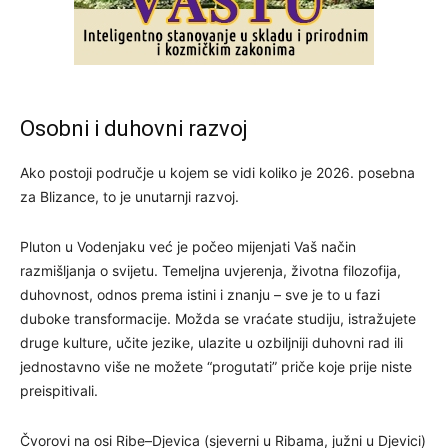
Osobni i duhovni razvoj
Ako postoji područje u kojem se vidi koliko je 2026. posebna
za Blizance, to je unutarnji razvoj.
Pluton u Vodenjaku već je počeo mijenjati Vaš način
razmišljanja o svijetu. Temeljna uvjerenja, životna filozofija,
duhovnost, odnos prema istini i znanju – sve je to u fazi
duboke transformacije. Možda se vraćate studiju, istražujete
druge kulture, učite jezike, ulazite u ozbiljniji duhovni rad ili
jednostavno više ne možete “progutati” priče koje prije niste
preispitivali.
Čvorovi na osi Ribe–Djevica (sjeverni u Ribama, južni u Djevici)