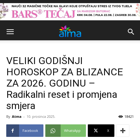
VELIKI GODIŠNJI
HOROSKOP ZA BLIZANCE
ZA 2026. GODINU –
Radikalni reset i promjena
smjera
By
Atma
-
10. prosinca 2025.
18421
Facebook
WhatsApp
X