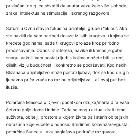
privlačan; drugi će shvatiti da unutar veze žele više slobode,
zraka, intelektualne stimulacije i iskrenog razgovora.
Saturn u Ovnu stavlja fokus na prijatelje, grupe i “ekipu”. Ako
ste navikli da Vam partneri dolaze iz istih krugova u kojima se
krećete godinama, sada ti krugovi prolaze kroz prirodno
pročišćavanje. Odnosi iz interesa, navike ili komocije gube
snagu; važniji Vam postaju ljudi s kojima možete biti iskreni,
dijeliti viziju budućnosti i konkretno se podržavati. Kod nekih
Blizanaca prijateljstvo može postati ljubav, dok se kod drugih
ljubavna priča vraća na razinu prijateljstva – ali ovaj put bez
iluzija.
Pomrčina Mjeseca u Djevici početkom ožujka/marta dira Vaše
četvrto polje doma i intime. Tada se mogu aktualizirati teme
suživota, obitelji, prostora u kojem živite pa i starih obiteljskih
obrazaca koje vučete u odnose. Sredinom kolovoza/avgusta,
pomrčina Sunca u Lavu naglašava područje razgovora,