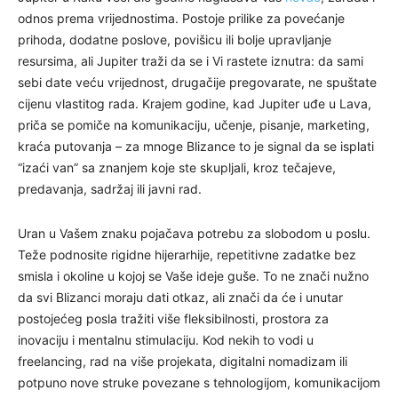
odnos prema vrijednostima. Postoje prilike za povećanje
prihoda, dodatne poslove, povišicu ili bolje upravljanje
resursima, ali Jupiter traži da se i Vi rastete iznutra: da sami
sebi date veću vrijednost, drugačije pregovarate, ne spuštate
cijenu vlastitog rada. Krajem godine, kad Jupiter uđe u Lava,
priča se pomiče na komunikaciju, učenje, pisanje, marketing,
kraća putovanja – za mnoge Blizance to je signal da se isplati
“izaći van” sa znanjem koje ste skupljali, kroz tečajeve,
predavanja, sadržaj ili javni rad.
Uran u Vašem znaku pojačava potrebu za slobodom u poslu.
Teže podnosite rigidne hijerarhije, repetitivne zadatke bez
smisla i okoline u kojoj se Vaše ideje guše. To ne znači nužno
da svi Blizanci moraju dati otkaz, ali znači da će i unutar
postojećeg posla tražiti više fleksibilnosti, prostora za
inovaciju i mentalnu stimulaciju. Kod nekih to vodi u
freelancing, rad na više projekata, digitalni nomadizam ili
potpuno nove struke povezane s tehnologijom, komunikacijom