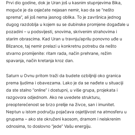
Prvi dio godine, dok je Uran još u kasnim stupnjevima Bika,
moguće je da osjećate nejasan nemir, kao da se “nešto
sprema”, ali još nema jasnog oblika. To je završnica jednog
dugog razdoblja u kojem su se dubinske promjene događale u
pozadini – u podsvijesti, snovima, skrivenim strahovima i
starim obrascima. Kad Uran u travnju/aprilu ponovno uđe u
Blizance, taj nemir prelazi u konkretnu potrebu da nešto
stvarno promijenite: ritam rada, način prehrane, režim
spavanja, način kretanja kroz dan.
Saturn u Ovnu pritom traži da budete ozbiljniji oko granica
prema ljudima i obavezama. Lako je da se nađete u situaciji
da ste stalno “online” i dostupni, u više grupa, projekata i
razgovora odjednom. Ako ne uvedete strukturu,
preopterećenost se brzo prelije na živce, san i imunitet.
Neptun u istom području pojačava osjetljivost na atmosferu u
grupama – ako ste okruženi kaosom, dramom i neiskrenim
odnosima, to doslovno “jede” Vašu energiju.