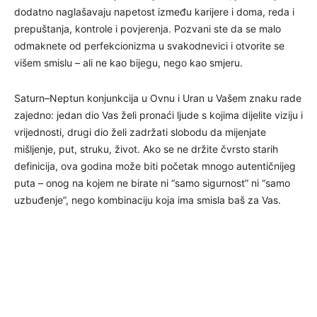
dodatno naglašavaju napetost između karijere i doma, reda i
prepuštanja, kontrole i povjerenja. Pozvani ste da se malo
odmaknete od perfekcionizma u svakodnevici i otvorite se
višem smislu – ali ne kao bijegu, nego kao smjeru.
Saturn–Neptun konjunkcija u Ovnu i Uran u Vašem znaku rade
zajedno: jedan dio Vas želi pronaći ljude s kojima dijelite viziju i
vrijednosti, drugi dio želi zadržati slobodu da mijenjate
mišljenje, put, struku, život. Ako se ne držite čvrsto starih
definicija, ova godina može biti početak mnogo autentičnijeg
puta – onog na kojem ne birate ni “samo sigurnost” ni “samo
uzbuđenje”, nego kombinaciju koja ima smisla baš za Vas.