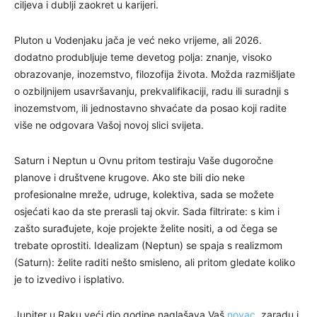
ciljeva i dublji zaokret u karijeri.
Pluton u Vodenjaku jača je već neko vrijeme, ali 2026.
dodatno produbljuje teme devetog polja: znanje, visoko
obrazovanje, inozemstvo, filozofija života. Možda razmišljate
o ozbiljnijem usavršavanju, prekvalifikaciji, radu ili suradnji s
inozemstvom, ili jednostavno shvaćate da posao koji radite
više ne odgovara Vašoj novoj slici svijeta.
Saturn i Neptun u Ovnu pritom testiraju Vaše dugoročne
planove i društvene krugove. Ako ste bili dio neke
profesionalne mreže, udruge, kolektiva, sada se možete
osjećati kao da ste prerasli taj okvir. Sada filtrirate: s kim i
zašto surađujete, koje projekte želite nositi, a od čega se
trebate oprostiti. Idealizam (Neptun) se spaja s realizmom
(Saturn): želite raditi nešto smisleno, ali pritom gledate koliko
je to izvedivo i isplativo.
Jupiter u Raku veći dio godine naglašava Vaš
novac
, zaradu i