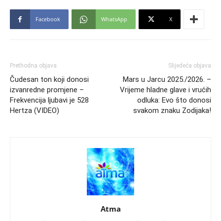
Facebook
WhatsApp
X
Prethodna objava
Slijedeća objava
Čudesan ton koji donosi
Mars u Jarcu 2025./2026. –
izvanredne promjene –
Vrijeme hladne glave i vrućih
Frekvencija ljubavi je 528
odluka: Evo što donosi
Hertza (VIDEO)
svakom znaku Zodijaka!
Atma