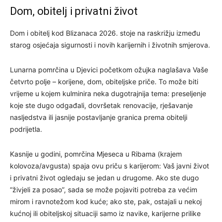
Dom, obitelj i privatni život
Dom i obitelj kod Blizanaca 2026. stoje na raskrižju između
starog osjećaja sigurnosti i novih karijernih i životnih smjerova.
Lunarna pomrčina u Djevici početkom ožujka naglašava Vaše
četvrto polje – korijene, dom, obiteljske priče. To može biti
vrijeme u kojem kulminira neka dugotrajnija tema: preseljenje
koje ste dugo odgađali, dovršetak renovacije, rješavanje
nasljedstva ili jasnije postavljanje granica prema obitelji
podrijetla.
Kasnije u godini, pomrčina Mjeseca u Ribama (krajem
kolovoza/avgusta) spaja ovu priču s karijerom: Vaš javni život
i privatni život ogledaju se jedan u drugome. Ako ste dugo
“živjeli za posao”, sada se može pojaviti potreba za većim
mirom i ravnotežom kod kuće; ako ste, pak, ostajali u nekoj
kućnoj ili obiteljskoj situaciji samo iz navike, karijerne prilike