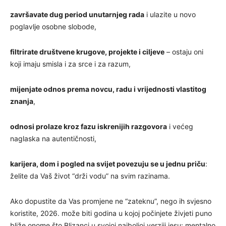
završavate dug period unutarnjeg rada
i ulazite u novo
poglavlje osobne slobode,
filtrirate društvene krugove, projekte i ciljeve
– ostaju oni
koji imaju smisla i za srce i za razum,
mijenjate odnos prema novcu, radu i vrijednosti vlastitog
znanja
,
odnosi prolaze kroz fazu iskrenijih razgovora
i većeg
naglaska na autentičnosti,
karijera, dom i pogled na svijet povezuju se u jednu priču
:
želite da Vaš život “drži vodu” na svim razinama.
Ako dopustite da Vas promjene ne “zateknu”, nego ih svjesno
koristite, 2026. može biti godina u kojoj počinjete živjeti puno
bliže onome što Blizanci u svojoj najboljoj verziji jesu: mentalno