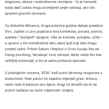
dogovora, iskaza i svakodnevne razmjene – to je trenutak
kada riječi zaista mogu promijeniti smjer odnosa, ako ste
spremni govoriti otvoreno.
Za slobodne Blizance, druga polovica godine djeluje posebno
živo. Jupiter u Lavu pojačava broj kontakata, poruka, poziva,
susreta i “slučajnih” spojeva. Više se krećete, putujete, učite –
a upravo u tim kontekstima lako ulaze ljudi koji Vam mogu
postati važni. Pritom Saturn i Neptun u Ovnu čuvaju Vas od
čistog površnog “skrolanja” kroz odnose: lakše vidite tko ima
ozbiljniji potencijal, a tko je samo prolazna epizoda.
U postojećim vezama, 2026. traži puno iskrenog razgovora o
budućnosti. Neki parovi će zajedno mijenjati grad, državu,
način rada ili planove oko djece, drugi će shvatiti da im se
putovi razilaze na razini vrijednosti i smjera.