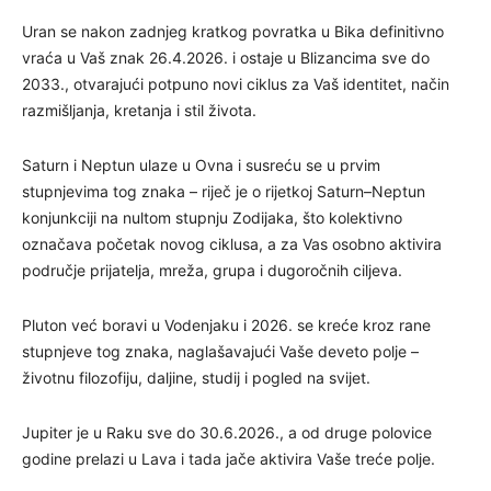
Uran se nakon zadnjeg kratkog povratka u Bika definitivno
vraća u Vaš znak 26.4.2026. i ostaje u Blizancima sve do
2033., otvarajući potpuno novi ciklus za Vaš identitet, način
razmišljanja, kretanja i stil života.
Saturn i Neptun ulaze u Ovna i susreću se u prvim
stupnjevima tog znaka – riječ je o rijetkoj Saturn–Neptun
konjunkciji na nultom stupnju Zodijaka, što kolektivno
označava početak novog ciklusa, a za Vas osobno aktivira
područje prijatelja, mreža, grupa i dugoročnih ciljeva.
Pluton već boravi u Vodenjaku i 2026. se kreće kroz rane
stupnjeve tog znaka, naglašavajući Vaše deveto polje –
životnu filozofiju, daljine, studij i pogled na svijet.
Jupiter je u Raku sve do 30.6.2026., a od druge polovice
godine prelazi u Lava i tada jače aktivira Vaše treće polje.