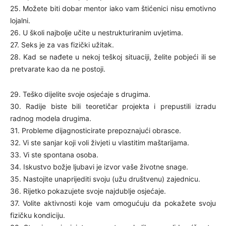
25. Možete biti dobar mentor iako vam štićenici nisu emotivno
lojalni.
26. U školi najbolje učite u nestrukturiranim uvjetima.
27. Seks je za vas fizički užitak.
28. Kad se nađete u nekoj teškoj situaciji, želite pobjeći ili se
pretvarate kao da ne postoji.
29. Teško dijelite svoje osjećaje s drugima.
30. Radije biste bili teoretičar projekta i prepustili izradu
radnog modela drugima.
31. Probleme dijagnosticirate prepoznajući obrasce.
32. Vi ste sanjar koji voli živjeti u vlastitim maštarijama.
33. Vi ste spontana osoba.
34. Iskustvo božje ljubavi je izvor vaše životne snage.
35. Nastojite unaprijediti svoju (užu društvenu) zajednicu.
36. Rijetko pokazujete svoje najdublje osjećaje.
37. Volite aktivnosti koje vam omogućuju da pokažete svoju
fizičku kondiciju.