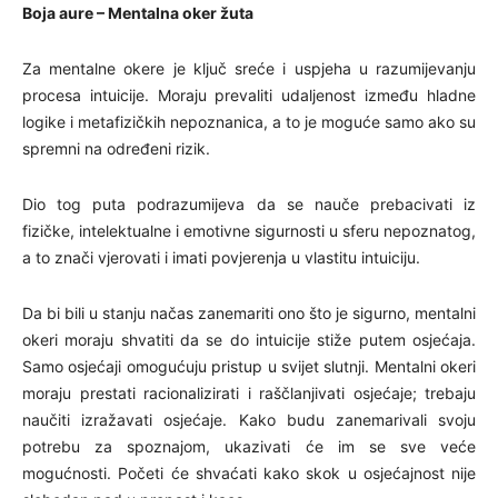
Boja aure – Mentalna oker žuta
Za mentalne okere je ključ sreće i uspjeha u razumijevanju
procesa intuicije. Moraju prevaliti udaljenost između hladne
logike i metafizičkih nepoznanica, a to je moguće samo ako su
spremni na određeni rizik.
Dio tog puta podrazumijeva da se nauče prebacivati iz
fizičke, intelektualne i emotivne sigurnosti u sferu nepoznatog,
a to znači vjerovati i imati povjerenja u vlastitu intuiciju.
Da bi bili u stanju načas zanemariti ono što je sigurno, mentalni
okeri moraju shvatiti da se do intuicije stiže putem osjećaja.
Samo osjećaji omogućuju pristup u svijet slutnji. Mentalni okeri
moraju prestati racionalizirati i raščlanjivati osjećaje; trebaju
naučiti izražavati osjećaje. Kako budu zanemarivali svoju
potrebu za spoznajom, ukazivati će im se sve veće
mogućnosti. Početi će shvaćati kako skok u osjećajnost nije