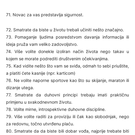
71. Novac za vas predstavlja sigurnost.
72. Smatrate da biste u životu trebali učiniti nešto značajno.
73. Pomaganje ljudima posredstvom davanja informacija ili
ideja pruža vam veliko zadovoljstvo.
74. Više volite donekle izoliran način života nego takav u
kojem se morate podrediti društvenim očekivanjima.
75. Kad vidite nešto što vam se sviđa, odmah to sebi priuštite,
a platiti ćete kasnije (npr. karticom)
76. Ne volite naporne sportove kao što su skijanje, maraton ili
dizanje utega.
77. Smatrate da duhovni principi trebaju imati praktičnu
primjenu u svakodnevnom životu.
78. Volite mirne, introspektivne duhovne discipline.
79. Više volite raditi za proviziju ili čak kao slobodnjak, nego
za redovnu, točno utvrđenu plaću.
80. Smatrate da da biste bili dobar vođa, najprije trebate biti