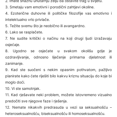
2. Imate snažnu unutarnju želju da ostavite trag u svijetu.
3. Smetaju vam emotivni i porodični zahtjevi okoline.
4. Ezoterične duhovne ili političke filozofije vas emotivno i
intelektualno vrlo privlače.
5. Težite svemu što je neobično ili avangardno.
6. Lako se rasplačete.
7. Ne sudite kritički o načinu na koji drugi ljudi izražavaju
osjećaje.
8. Ugodno se osjećate u svakom okolišu gdje je
ozdravljivanje, odnosno liječenje primarna djelatnost ili
zanimanje.
9. Kad ste suočeni s nekim opasnim pothvatom, pažljivo
planirate kako ćete riješiti bilo kakvu kriznu situaciju do koje bi
moglo doći.
10. Vi ste samotnjak.
11. Kad rješavate neki problem, možete istovremeno vizualno
predočiti sve njegove faze i rješenja.
12. Nemate nikakvih predrasuda u vezi sa seksualnošću –
heteroseksualnošću, biseksualnošću ili homoseksualnošću.