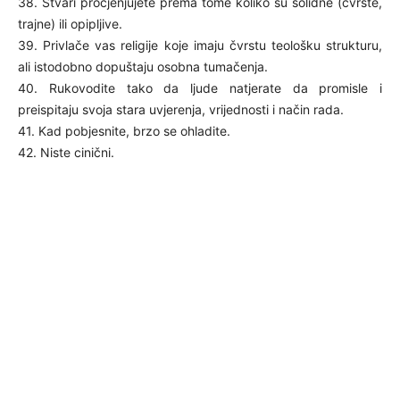
38. Stvari procjenjujete prema tome koliko su solidne (čvrste,
trajne) ili opipljive.
39. Privlače vas religije koje imaju čvrstu teološku strukturu,
ali istodobno dopuštaju osobna tumačenja.
40. Rukovodite tako da ljude natjerate da promisle i
preispitaju svoja stara uvjerenja, vrijednosti i način rada.
41. Kad pobjesnite, brzo se ohladite.
42. Niste cinični.