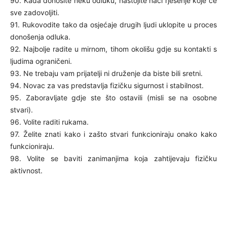
90. Kada donosite neku odluku, nastojite naći rješenje koje će
sve zadovoljiti.
91. Rukovodite tako da osjećaje drugih ljudi uklopite u proces
donošenja odluka.
92. Najbolje radite u mirnom, tihom okolišu gdje su kontakti s
ljudima ograničeni.
93. Ne trebaju vam prijatelji ni druženje da biste bili sretni.
94. Novac za vas predstavlja fizičku sigurnost i stabilnost.
95. Zaboravljate gdje ste što ostavili (misli se na osobne
stvari).
96. Volite raditi rukama.
97. Želite znati kako i zašto stvari funkcioniraju onako kako
funkcioniraju.
98. Volite se baviti zanimanjima koja zahtijevaju fizičku
aktivnost.