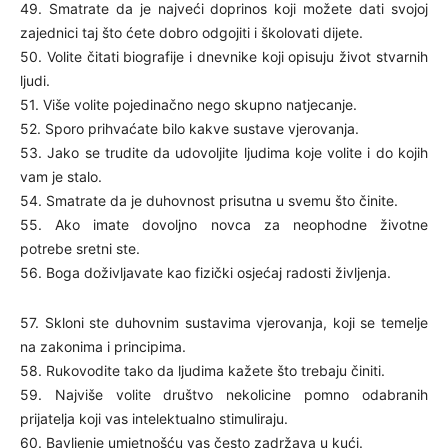
49. Smatrate da je najveći doprinos koji možete dati svojoj
zajednici taj što ćete dobro odgojiti i školovati dijete.
50. Volite čitati biografije i dnevnike koji opisuju život stvarnih
ljudi.
51. Više volite pojedinačno nego skupno natjecanje.
52. Sporo prihvaćate bilo kakve sustave vjerovanja.
53. Jako se trudite da udovoljite ljudima koje volite i do kojih
vam je stalo.
54. Smatrate da je duhovnost prisutna u svemu što činite.
55. Ako imate dovoljno novca za neophodne životne
potrebe sretni ste.
56. Boga doživljavate kao fizički osjećaj radosti življenja.
57. Skloni ste duhovnim sustavima vjerovanja, koji se temelje
na zakonima i principima.
58. Rukovodite tako da ljudima kažete što trebaju činiti.
59. Najviše volite društvo nekolicine pomno odabranih
prijatelja koji vas intelektualno stimuliraju.
60. Bavljenje umjetnošću vas često zadržava u kući.