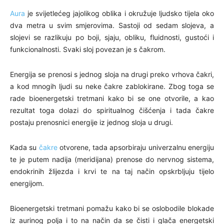
Aura
je svijetlećeg jajolikog oblika i okružuje ljudsko tijela oko
dva metra u svim smjerovima. Sastoji od sedam slojeva, a
slojevi se razlikuju po boji, sjaju, obliku, fluidnosti, gustoći i
funkcionalnosti. Svaki sloj povezan je s čakrom.
Energija se prenosi s jednog sloja na drugi preko vrhova čakri,
a kod mnogih ljudi su neke čakre zablokirane. Zbog toga se
rade bioenergetski tretmani kako bi se one otvorile, a kao
rezultat toga dolazi do spiritualnog čišćenja i tada čakre
postaju prenosnici energije iz jednog sloja u drugi.
Kada su
čakre
otvorene, tada apsorbiraju univerzalnu energiju
te je putem nadija (meridijana) prenose do nervnog sistema,
endokrinih žlijezda i krvi te na taj način opskrbljuju tijelo
energijom.
Bioenergetski tretmani pomažu kako bi se oslobodile blokade
iz aurinog polja i to na način da se čisti i glača energetski