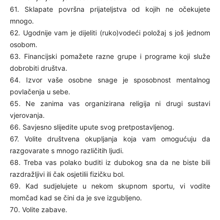
61. Sklapate površna prijateljstva od kojih ne očekujete
mnogo.
62. Ugodnije vam je dijeliti (ruko)vodeći položaj s još jednom
osobom.
63. Financijski pomažete razne grupe i programe koji služe
dobrobiti društva.
64. Izvor vaše osobne snage je sposobnost mentalnog
povlačenja u sebe.
65. Ne zanima vas organizirana religija ni drugi sustavi
vjerovanja.
66. Savjesno slijedite upute svog pretpostavljenog.
67. Volite društvena okupljanja koja vam omogućuju da
razgovarate s mnogo različitih ljudi.
68. Treba vas polako buditi iz dubokog sna da ne biste bili
razdražljivi ili čak osjetilii fizičku bol.
69. Kad sudjelujete u nekom skupnom sportu, vi vodite
momčad kad se čini da je sve izgubljeno.
70. Volite zabave.