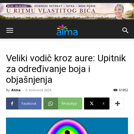
Veliki vodič kroz aure: Upitnik
za određivanje boja i
objašnjenja
By
Atma
-
6. kolovoza 2024.
61852
Facebook
WhatsApp
X