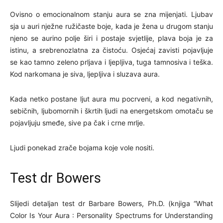
Ovisno o emocionalnom stanju aura se zna mijenjati. Ljubav
sja u auri nježne ružičaste boje, kada je žena u drugom stanju
njeno se aurino polje širi i postaje svjetlije, plava boja je za
istinu, a srebrenozlatna za čistoću. Osjećaj zavisti pojavljuje
se kao tamno zeleno prljava i ljepljiva, tuga tamnosiva i teška.
Kod narkomana je siva, ljepljiva i sluzava aura.
Kada netko postane ljut aura mu pocrveni, a kod negativnih,
sebičnih, ljubomornih i škrtih ljudi na energetskom omotaču se
pojavljuju smeđe, sive pa čak i crne mrlje.
Ljudi ponekad zrače bojama koje vole nositi.
Test dr Bowers
Slijedi detaljan test dr Barbare Bowers, Ph.D. (knjiga “What
Color Is Your Aura : Personality Spectrums for Understanding