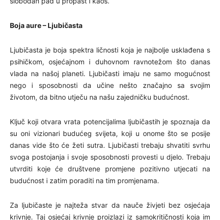
slobodan pad u propast i kaos.
Boja aure – Ljubičasta
Ljubičasta je boja spektra ličnosti koja je najbolje usklađena s
psihičkom, osjećajnom i duhovnom ravnotežom što danas
vlada na našoj planeti. Ljubičasti imaju ne samo mogućnost
nego i sposobnosti da učine nešto značajno sa svojim
životom, da bitno utječu na našu zajedničku budućnost.
Ključ koji otvara vrata potencijalima ljubičastih je spoznaja da
su oni vizionari budućeg svijeta, koji u onome što se posije
danas vide što će žeti sutra. Ljubičasti trebaju shvatiti svrhu
svoga postojanja i svoje sposobnosti provesti u djelo. Trebaju
utvrditi koje će društvene promjene pozitivno utjecati na
budućnost i zatim poraditi na tim promjenama.
Za ljubičaste je najteža stvar da nauče živjeti bez osjećaja
krivnje. Taj osjećaj krivnje proizlazi iz samokritičnosti koja im