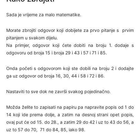
Sada je vrijeme za malo matematike.
Morate zbrojiti odgovor koji dobijete za prvo pitanje s prvim
pitanjem u svakom dijelu.
Na primjer, odgovor koji ćete dobiti na broju 1. dodaje s
odgovoru od broja 15 i broja 29 i 43 i 57 i 71 i 85.
Onda početi s odgovorom koji ste dobili na broju 2 i dodajte
ga uz odgovor od broja 16, 30, 44 i 58 i 72 i 86.
Nastaviti to sve dok ne završi svakog pojedinačno.
Možda želite to zapisati na papiru pa napravite popis od 1 do
14 koji ide prema dolje, a zatim na desnoj strani opet popis,
ovaj put će od 15. do 28., a zatim 29 do 42 i uz to 43 do 56, a
uz to 57 do 70, 71 do 84, 85, iako 98.