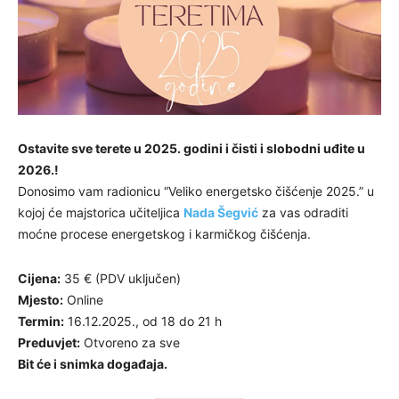
Ostavite sve terete u 2025. godini i čisti i slobodni uđite u
2026.!
Donosimo vam radionicu “Veliko energetsko čišćenje 2025.” u
kojoj će majstorica učiteljica
Nada Šegvić
za vas odraditi
moćne procese energetskog i karmičkog čišćenja.
Cijena:
35 € (PDV uključen)
Mjesto:
Online
Termin:
16.12.2025., od 18 do 21 h
Preduvjet:
Otvoreno za sve
Bit će i snimka događaja.