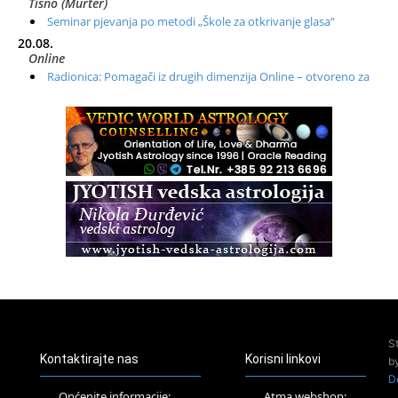
Tisno (Murter)
Seminar pjevanja po metodi „Škole za otkrivanje glasa“
20.08.
Online
Radionica: Pomagači iz drugih dimenzija Online – otvoreno za
sve
21.08.
Zagreb+Online
Osnovni ThetaHealing® tečaj, Zagreb i Online
22.08.
Pula
Access BARS®, otpusti stres
23.08.
Pula
Access Energetski Facelift®
24.08.
Zagreb
Pjesma srca / Zagreb
Online
S
Tečaj Višeg Vodstva, razvijanja intuicije i Akaša zapisa
Kontaktirajte nas
Korisni linkovi
b
25.08.
D
Online
Općenite informacije:
Atma webshop: