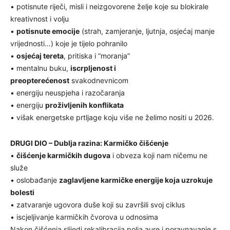
• potisnute riječi, misli i neizgovorene želje koje su blokirale
kreativnost i volju
•
potisnute emocije
(strah, zamjeranje, ljutnja, osjećaj manje
vrijednosti…) koje je tijelo pohranilo
•
osjećaj tereta
, pritiska i “moranja”
• mentalnu buku,
iscrpljenost i
preopterećenost
svakodnevnicom
• energiju neuspjeha i razočaranja
• energiju
proživljenih konflikata
• višak energetske prtljage koju više ne želimo nositi u 2026.
DRUGI DIO – Dublja razina: Karmičko čišćenje
•
čišćenje karmičkih dugova
i obveza koji nam ničemu ne
služe
• oslobađanje
zaglavljene karmičke energije koja uzrokuje
bolesti
• zatvaranje ugovora duše koji su završili svoj ciklus
• iscjeljivanje karmičkih čvorova u odnosima
Nakon čišćenja slijedi rekalibracija polja aure i poravnavanje s