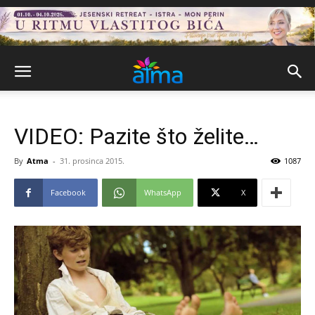
VIDEO: Pazite što želite…
By
Atma
-
31. prosinca 2015.
1087
Facebook
WhatsApp
X