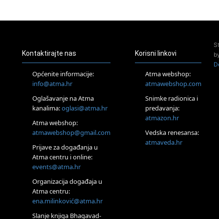
23.08.
Pula
Access Energetski Facelift®
24.08.
S
Zagreb
Kontaktirajte nas
Korisni linkovi
b
Pjesma srca / Zagreb
D
Online
Općenite informacije:
Atma webshop:
Tečaj Višeg Vodstva, razvijanja intuicije i Akaša zapisa
info@atma.hr
atmawebshop.com
26.08.
Oglašavanje na Atma
Snimke radionica i
Online
kanalima:
oglasi@atma.hr
predavanja:
Postanite Nositelj Vibracije Nove Zemlje
atmazon.hr
27.08.
Atma webshop:
Visoko
atmawebshop@gmail.com
Vedska renesansa:
Alemka Dauskardt – Jednodnevna radionica sistemskih
atmaveda.hr
Prijave za događanja u
konstelacija
Atma centru i online:
29.08.
events@atma.hr
Zagreb
HOD PO ŽERAVICI – Seminar koji mijenja tijelo, duh i um
Organizacija događaja u
SoulFest – Festival glazbe, mudrosti i zajedništva
Atma centru:
30.08.
ena.milinković@atma.hr
Zagreb
Slanje knjiga Bhagavad-
Access BARS® edukacija otpusti stres