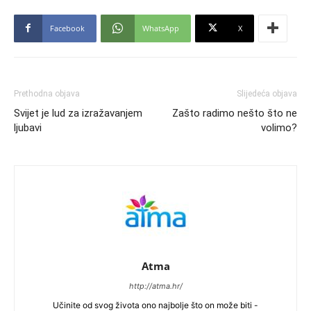
Facebook
WhatsApp
X
Prethodna objava
Slijedeća objava
Svijet je lud za izražavanjem
Zašto radimo nešto što ne
ljubavi
volimo?
Atma
http://atma.hr/
Učinite od svog života ono najbolje što on može biti -