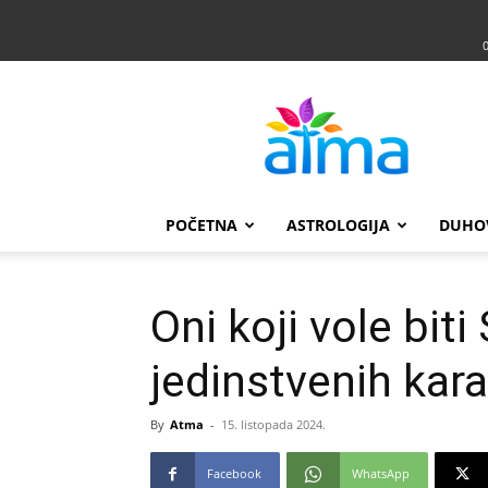
Atma
POČETNA
ASTROLOGIJA
DUHO
Oni koji vole bit
jedinstvenih kar
By
Atma
-
15. listopada 2024.
Facebook
WhatsApp