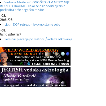
Vedrana Meštrović: ONO ŠTO VAM NITKO NIJE
REKAO O TRAUMI – Kako se osloboditi njezinih
posljedica brže nego što mislite
.08.
Otok Krk
Ljetni DOP retreat – Izvorno stanje sebe
.08.
Tisno (Murter)
Seminar pjevanja po metodi „Škole za otkrivanje
glasa“
.08.
Online
Radionica: Pomagači iz drugih dimenzija Online –
otvoreno za sve
.08.
Zagreb+Online
Osnovni ThetaHealing® tečaj, Zagreb i Online
.08.
Pula
Access BARS®, otpusti stres
.08.
Pula
Access Energetski Facelift®