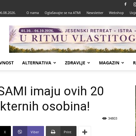
06.08.2026.
O nama
Oglašavajte se na ATMI
Newsletter
Webshop
Uvje
VNOST
ALTERNATIVA
ZDRAVLJE
MAGAZIN
R
i SAMI imaju ovih 20
akternih osobina!
34803
X
Viber
Print