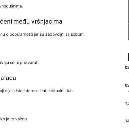
ravnodušnima.
ihvaćeni među vršnjacima
rinu o popularnosti jer su zadovoljni sa sobom.
vaju se ni pretvarati.
05
ualaca
09
 dijele iste interese i intelektualni duh.
13
iko je to važno.
14