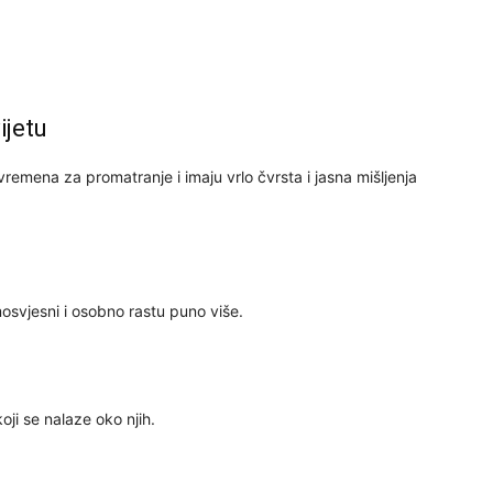
24
ijetu
26
remena za promatranje i imaju vrlo čvrsta i jasna mišljenja
27
osvjesni i osobno rastu puno više.
29
30
koji se nalaze oko njih.
31