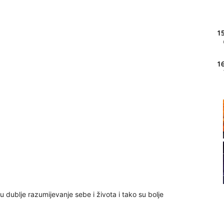
15
16
20
21
22
 dublje razumijevanje sebe i života i tako su bolje
23