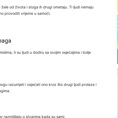
o žele od života i stoga ih drugi ometaju. Ti ljudi nemaju
no provoditi vrijeme u samoći.
:
snaga
lima, ti su ljudi u dodiru sa svojim osjećajima i bolje
gu razumjeti i osjećati ono kroz što drugi ljudi prolaze i
rugima.
jer razmišljaju o stvarima kada su sami.