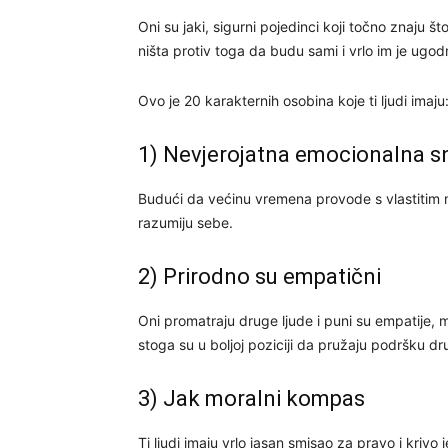
Oni su jaki, sigurni pojedinci koji točno znaju št
ništa protiv toga da budu sami i vrlo im je ugod
Ovo je 20 karakternih osobina koje ti ljudi imaju
1) Nevjerojatna emocionalna 
Budući da većinu vremena provode s vlastitim mis
razumiju sebe.
2) Prirodno su empatični
Oni promatraju druge ljude i puni su empatije, mo
stoga su u boljoj poziciji da pružaju podršku d
3) Jak moralni kompas
Ti ljudi imaju vrlo jasan smisao za pravo i krivo 