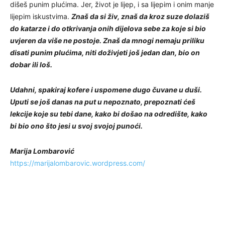
dišeš punim plućima. Jer, život je lijep, i sa lijepim i onim manje
lijepim iskustvima.
Znaš da si živ, znaš da kroz suze dolaziš
do katarze i do otkrivanja onih dijelova sebe za koje si bio
uvjeren da više ne postoje. Znaš da mnogi nemaju priliku
disati punim plućima, niti doživjeti još jedan dan, bio on
dobar ili loš.
Udahni, spakiraj kofere i uspomene dugo čuvane u duši.
Uputi se još danas na put u nepoznato, prepoznati ćeš
lekcije koje su tebi dane, kako bi došao na odredište, kako
bi bio ono što jesi u svoj svojoj punoći.
Marija Lombarović
https://marijalombarovic.wordpress.com/