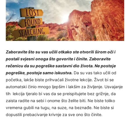
Zaboravite što su vas učili otkako ste otvorili širom oči i
postali svjesni onoga što govorite i činite. Zaboravite
rečenicu da su pogreške sastavni dio života. Ne postoje
pogreške, postoje samo iskustva.
Da su vas tako učili od
početka, lakše biste prihvaćali životne lekcije. Život bi se
automatski činio mnogo ljepšim i lakšim za življenje. Usvajanje
tih lekcija tjeralo bi vas da se preispitujete bez grižnje, da
zaista radite na sebi i onome što želite biti. Ne biste toliko
vremena gubili na tugu, na suze, na beznađe. Ne biste si
dopustili prebacivanje krivnje za sve ono što činite.