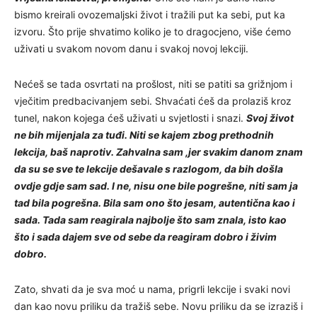
bismo kreirali ovozemaljski život i tražili put ka sebi, put ka
izvoru. Što prije shvatimo koliko je to dragocjeno, više ćemo
uživati u svakom novom danu i svakoj novoj lekciji.
Nećeš se tada osvrtati na prošlost, niti se patiti sa grižnjom i
vječitim predbacivanjem sebi. Shvaćati ćeš da prolaziš kroz
tunel, nakon kojega ćeš uživati u svjetlosti i snazi.
Svoj život
ne bih mijenjala za tuđi. Niti se kajem zbog prethodnih
lekcija, baš naprotiv. Zahvalna sam ,jer svakim danom znam
da su se sve te lekcije dešavale s razlogom, da bih došla
ovdje gdje sam sad. I ne, nisu one bile pogrešne, niti sam ja
tad bila pogrešna. Bila sam ono što jesam, autentična kao i
sada. Tada sam reagirala najbolje što sam znala, isto kao
što i sada dajem sve od sebe da reagiram dobro i živim
dobro.
Zato, shvati da je sva moć u nama, prigrli lekcije i svaki novi
dan kao novu priliku da tražiš sebe. Novu priliku da se izraziš i