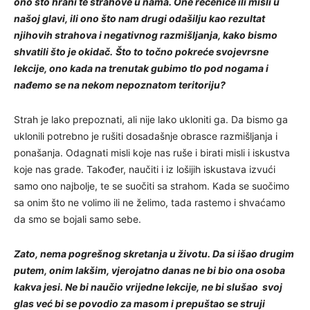
ono što hrani te strahove u nama. One rečenice ili misli u
našoj glavi, ili ono što nam drugi odašilju kao rezultat
njihovih strahova i negativnog razmišljanja, kako bismo
shvatili što je okidač.
Što to točno pokreće svojevrsne
lekcije, ono kada na trenutak gubimo tlo pod nogama i
nađemo se na nekom nepoznatom teritoriju?
Strah je lako prepoznati, ali nije lako ukloniti ga. Da bismo ga
uklonili potrebno je rušiti dosadašnje obrasce razmišljanja i
ponašanja. Odagnati misli koje nas ruše i birati misli i iskustva
koje nas grade. Također, naučiti i iz lošijih iskustava izvući
samo ono najbolje, te se suočiti sa strahom. Kada se suočimo
sa onim što ne volimo ili ne želimo, tada rastemo i shvaćamo
da smo se bojali samo sebe.
Zato, nema pogrešnog skretanja u životu. Da si išao drugim
putem, onim lakšim, vjerojatno danas ne bi bio ona osoba
kakva jesi. Ne bi naučio vrijedne lekcije, ne bi slušao svoj
glas već bi se povodio za masom i prepuštao se struji