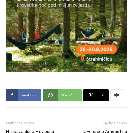
Facebook
WhatsApp
X
Prethodna objava
Slijedeća objava
Hrana za dušu – svjesna
Drvo sreće Ametist na