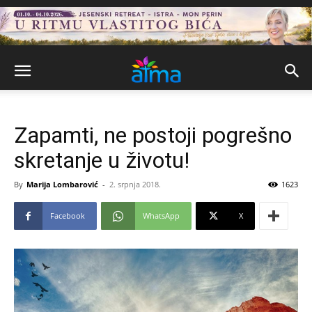
Zapamti, ne postoji pogrešno
skretanje u životu!
By
Marija Lombarović
-
2. srpnja 2018.
1623
Facebook
WhatsApp
X