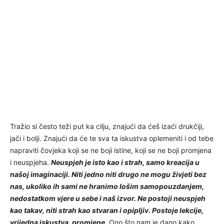
Tražio si često teži put ka cilju, znajući da ćeš izaći drukčiji,
jači i bolji. Znajući da će te sva ta iskustva oplemeniti i od tebe
napraviti čovjeka koji se ne boji istine, koji se ne boji promjena
i neuspjeha.
Neuspjeh je isto kao i strah, samo kreacija u
našoj imaginaciji. Niti jedno niti drugo ne mogu živjeti bez
nas, ukoliko ih sami ne hranimo lošim samopouzdanjem,
nedostatkom vjere u sebe i naš izvor. Ne postoji neuspjeh
kao takav, niti strah kao stvaran i opipljiv. Postoje lekcije,
vrijedna iskustva, promjene.
Ono što nam je dano kako