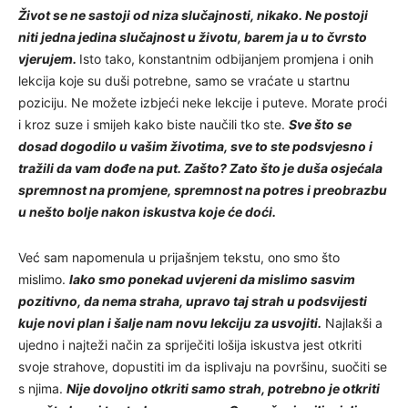
Život se ne sastoji od niza slučajnosti, nikako. Ne postoji
niti jedna jedina slučajnost u životu, barem ja u to čvrsto
vjerujem.
Isto tako, konstantnim odbijanjem promjena i onih
lekcija koje su duši potrebne, samo se vraćate u startnu
poziciju. Ne možete izbjeći neke lekcije i puteve. Morate proći
i kroz suze i smijeh kako biste naučili tko ste.
Sve što se
dosad dogodilo u vašim životima, sve to ste podsvjesno i
tražili da vam dođe na put. Zašto? Zato što je duša osjećala
spremnost na promjene, spremnost na potres i preobrazbu
u nešto bolje nakon iskustva koje će doći.
Već sam napomenula u prijašnjem tekstu, ono smo što
mislimo.
Iako smo ponekad uvjereni da mislimo sasvim
pozitivno, da nema straha, upravo taj strah u podsvijesti
kuje novi plan i šalje nam novu lekciju za usvojiti.
Najlakši a
ujedno i najteži način za spriječiti lošija iskustva jest otkriti
svoje strahove, dopustiti im da isplivaju na površinu, suočiti se
s njima.
Nije dovoljno otkriti samo strah, potrebno je otkriti