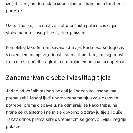
iznijeti sami, ne dopuštaju sebi oslonac i dugo nose teret bez
podrške.
Uz to, ljudi koji stalno žive u strahu često pate i fizički, jer
stalna napetost iscrpljuje cijeli organizam.
Kompleksi također narušavaju zdravlje. Kada osoba dugo živi
s osjećajem manje vrijednosti, srama ili unutarnje nesigurnosti,
tijelo može početi reagirati na tu trajnu emocionalnu napetost.
Zanemarivanje sebe i vlastitog tijela
Jedan od važnih razloga bolesti je i odnos koji osoba ima
prema sebi. Mnogi ljudi uporno zanemaruju svoje osnovne
potrebe, premalo spavaju, ne odmaraju se kako treba, ne
hrane se kvalitetno i ne misle dovoljno o zdravlju tijela i duše.
Takav odnos prema sebi s vremenom se gotovo uvijek negdje
pokaže.