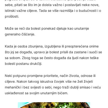
sebe, pitati se što im je doista važno i postavljati neke nove,
istinski važne ciljeve. Tada se više razmišlja i o budućnosti i o
prošlosti.
Može se reći da bolest ponekad djeluje kao unutarnje
generalno čišćenje.
Kada je osoba zbunjena, izgubljena ili preopterećena onime
što joj se događa, upravo je bolest prisili da zastane i suoči se
sa sobom. Zbog toga se često događa da ljudi nakon teške
bolesti postanu drukčiji.
Neki potpuno promijene prioritete, način života, odnose ili
ciljeve. Nakon takvog iskustva čovjek više ne želi živjeti
mehanički i bez svijesti o sebi, nego traži dublji smisao i veću
usklađenost sa svojim unutarnjim bićem.