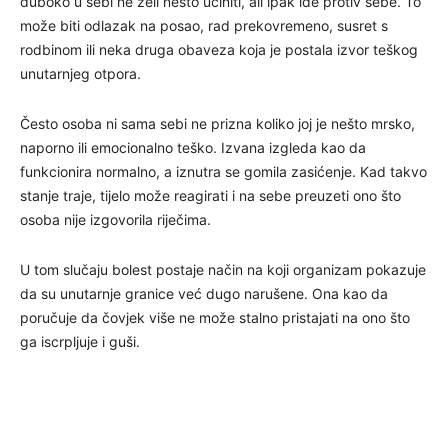
duboko u sebi ne želi nešto učiniti, ali ipak ide protiv sebe. To
može biti odlazak na posao, rad prekovremeno, susret s
rodbinom ili neka druga obaveza koja je postala izvor teškog
unutarnjeg otpora.
Često osoba ni sama sebi ne prizna koliko joj je nešto mrsko,
naporno ili emocionalno teško. Izvana izgleda kao da
funkcionira normalno, a iznutra se gomila zasićenje. Kad takvo
stanje traje, tijelo može reagirati i na sebe preuzeti ono što
osoba nije izgovorila riječima.
U tom slučaju bolest postaje način na koji organizam pokazuje
da su unutarnje granice već dugo narušene. Ona kao da
poručuje da čovjek više ne može stalno pristajati na ono što
ga iscrpljuje i guši.