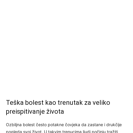
Teška bolest kao trenutak za veliko
preispitivanje života
Ozbiljna bolest često potakne čovjeka da zastane i drukčije
pogleda svoj život. U takvim trenucima ljudi počinju tražiti