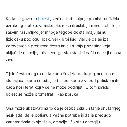
Kada se govori o
bolesti
, većina ljudi najprije pomisli na fizičke
uzroke, genetiku, vanjske okolnosti ili oslabljeni imunitet. To je
sasvim razumljivo jer mnoge tegobe doista imaju jasnu
fiziološku podlogu. Ipak, velik broj ljudi vjeruje da se iza
zdravstvenih problema često krije i dublja pozadina koja
uključuje emocije, misli, energetsko stanje i način na koji osoba
živi.
Tijelo često reagira onda kada čovjek predugo ignorira ono
što osjeća, kada se udalji od sebe, kada živi pod pritiskom ili
kada nosi teret koji više ne može podnijeti. U tom smislu
bolest se može promatrati i kao poruka.
Ona može ukazivati na to da je osoba ušla u stanje unutarnjeg
nesklada, da je potisnula važne potrebe ili da je predugo
zanemarivala svoje tijelo, emocije i životnu energiju.