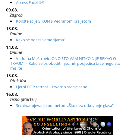
Access Facelift®
09.08.
Zagreb
Konstelacije SIKON s Vedranom Kraljetom
13.08.
Online
Kako se nositi s emocijama?
14.08.
Online
Vedrana Meštrović: ONO ŠTO VAM NITKO NIJE REKAO O
TRAUMI – Kako se osloboditi njezinih posljedica brže nego što
mislite
15.08.
Otok Krk
Ljetni DOP retreat – Izvorno stanje sebe
16.08.
Tisno (Murter)
Seminar pjevanja po metodi „Škole za otkrivanje glasa“
20.08.
Online
Radionica: Pomagači iz drugih dimenzija Online – otvoreno za
sve