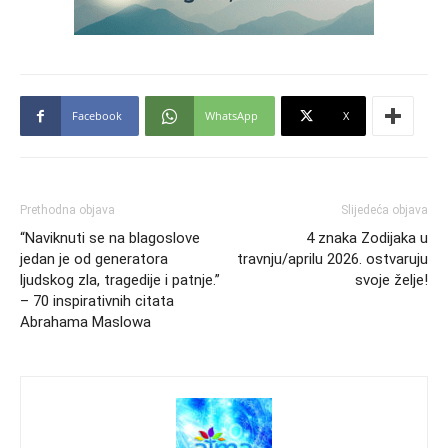
Facebook
WhatsApp
X
Prethodna objava
Slijedeća objava
“Naviknuti se na blagoslove
4 znaka Zodijaka u
jedan je od generatora
travnju/aprilu 2026. ostvaruju
ljudskog zla, tragedije i patnje.”
svoje želje!
– 70 inspirativnih citata
Abrahama Maslowa