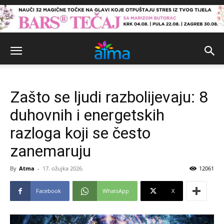
Zašto se ljudi razbolijevaju: 8
duhovnih i energetskih
razloga koji se često
zanemaruju
By
Atma
-
17. ožujka 2026.
12061
Facebook
WhatsApp
X