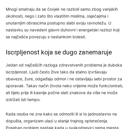
Mnogi smatraju da se čovjek ne razboli samo zbog vanjskih
okolnosti, nego i zato što vlastitim mislima, osjećajima i
unutarnjim obrascima postupno slabi svoju ravnotežu. U
nastavku su navedeni glavni duhovni i energetski razlozi koji
se najčešće povezuju s nastankom bolesti.
Iscrpljenost koja se dugo zanemaruje
Jedan od najčešćih razloga zdravstvenih problema je duboka
iscrpljenost. Ljudi često žive tako da stalno izvršavaju
obaveze, žure, odgađaju odmor i ne ostavljaju sebi prostor za
oporavak. Takav način života neko vrijeme može funkcionirati,
ali tijelo prije ili kasnije počne slati znakove da više ne može
izdržati isti tempo.
Kada osoba ne zna kako se odmoriti ili si to jednostavno ne
dopušta, organizam ulazi u stanje trajnog opterećenja.
Poseban problem nastaje kada u svakodnevici nema mjesta