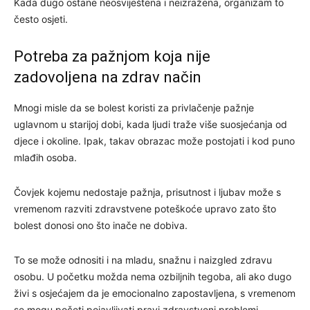
Kada dugo ostane neosviještena i neizražena, organizam to
često osjeti.
Potreba za pažnjom koja nije
zadovoljena na zdrav način
Mnogi misle da se bolest koristi za privlačenje pažnje
uglavnom u starijoj dobi, kada ljudi traže više suosjećanja od
djece i okoline. Ipak, takav obrazac može postojati i kod puno
mlađih osoba.
Čovjek kojemu nedostaje pažnja, prisutnost i ljubav može s
vremenom razviti zdravstvene poteškoće upravo zato što
bolest donosi ono što inače ne dobiva.
To se može odnositi i na mladu, snažnu i naizgled zdravu
osobu. U početku možda nema ozbiljnih tegoba, ali ako dugo
živi s osjećajem da je emocionalno zapostavljena, s vremenom
se mogu početi pojavljivati pravi zdravstveni problemi.