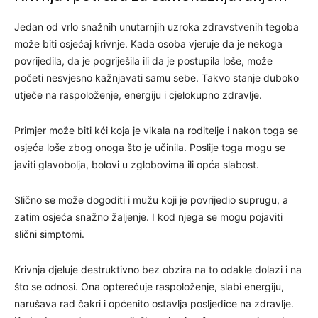
Jedan od vrlo snažnih unutarnjih uzroka zdravstvenih tegoba
može biti osjećaj krivnje. Kada osoba vjeruje da je nekoga
povrijedila, da je pogriješila ili da je postupila loše, može
početi nesvjesno kažnjavati samu sebe. Takvo stanje duboko
utječe na raspoloženje, energiju i cjelokupno zdravlje.
Primjer može biti kći koja je vikala na roditelje i nakon toga se
osjeća loše zbog onoga što je učinila. Poslije toga mogu se
javiti glavobolja, bolovi u zglobovima ili opća slabost.
Slično se može dogoditi i mužu koji je povrijedio suprugu, a
zatim osjeća snažno žaljenje. I kod njega se mogu pojaviti
slični simptomi.
Krivnja djeluje destruktivno bez obzira na to odakle dolazi i na
što se odnosi. Ona opterećuje raspoloženje, slabi energiju,
narušava rad čakri i općenito ostavlja posljedice na zdravlje.