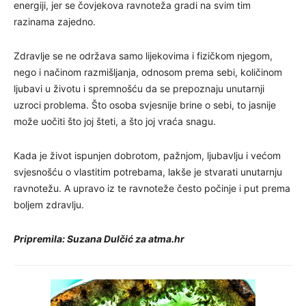
energiji, jer se čovjekova ravnoteža gradi na svim tim
razinama zajedno.
Zdravlje se ne održava samo lijekovima i fizičkom njegom,
nego i načinom razmišljanja, odnosom prema sebi, količinom
ljubavi u životu i spremnošću da se prepoznaju unutarnji
uzroci problema. Što osoba svjesnije brine o sebi, to jasnije
može uočiti što joj šteti, a što joj vraća snagu.
Kada je život ispunjen dobrotom, pažnjom, ljubavlju i većom
svjesnošću o vlastitim potrebama, lakše je stvarati unutarnju
ravnotežu. A upravo iz te ravnoteže često počinje i put prema
boljem zdravlju.
Pripremila: Suzana Dulčić za atma.hr