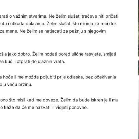
arati o važnim stvarima. Ne želim slušati tračeve niti pričati
otu i otkuda dolazimo. Želim slušati što mi ima za reći dok
i za mene. Ne želim se natjecati za pažnju s njegovim
ošla jako dobro. Želim hodati pored ulične rasvjete, smijati
 kući i otprati do ulaznih vrata.
 hoće li me možda poljubiti prije odlaska, bez očekivanja
 u veću brzinu.
ono što misli kad me doveze. Želim da bude iskren je li mu
ako kaže da će me nazvati ili vidjeti ponovno.