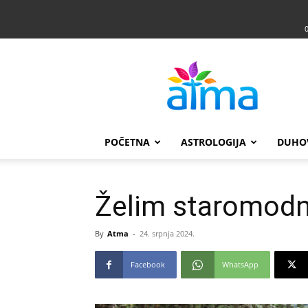
Atma
POČETNA
ASTROLOGIJA
DUHO
Želim staromodn
By
Atma
-
24. srpnja 2024.
Facebook
WhatsApp