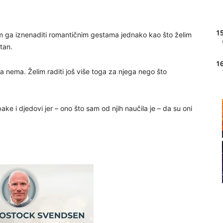
15
lim ga iznenaditi romantičnim gestama jednako kao što želim
tan.
16
a nema. Želim raditi još više toga za njega nego što
20
ake i djedovi jer – ono što sam od njih naučila je – da su oni
21
22
23