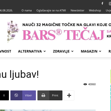
06.08.2026.
O nama
Oglašavajte se na ATMI
Newsletter
Webshop
Uvje
VNOST
ALTERNATIVA
ZDRAVLJE
MAGAZIN
R
u ljubav!
40060
X
Viber
Print