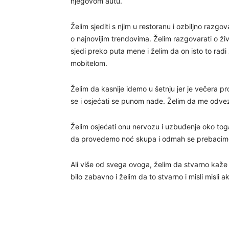
njegovom autu.
Želim sjediti s njim u restoranu i ozbiljno razgov
o najnovijim trendovima. Želim razgovarati o živ
sjedi preko puta mene i želim da on isto to rad
mobitelom.
Želim da kasnije idemo u šetnju jer je večera pr
se i osjećati se punom nade. Želim da me odveze
Želim osjećati onu nervozu i uzbuđenje oko toga
da provedemo noć skupa i odmah se prebacimo
Ali više od svega ovoga, želim da stvarno kaže 
bilo zabavno i želim da to stvarno i misli misli 