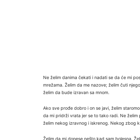
Ne želim danima čekati i nadati se da će mi pos
mrežama. Želim da me nazove; želim čuti njegov g
želim da bude izravan sa mnom.
Ako sve prođe dobro i on se javi, želim staro
da mi pridrži vrata jer se to tako radi. Ne žel
želim nekog izravnog i iskrenog. Nekog zbog kog s
Želim da mi donese nešto kad sam bolesna. Želim