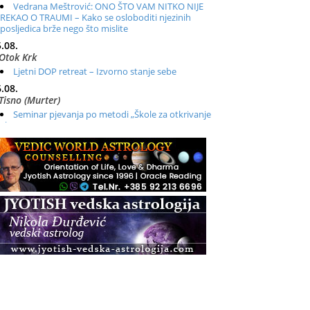
Vedrana Meštrović: ONO ŠTO VAM NITKO NIJE
REKAO O TRAUMI – Kako se osloboditi njezinih
posljedica brže nego što mislite
.08.
Otok Krk
Ljetni DOP retreat – Izvorno stanje sebe
.08.
Tisno (Murter)
Seminar pjevanja po metodi „Škole za otkrivanje
glasa“
.08.
Online
Radionica: Pomagači iz drugih dimenzija Online –
otvoreno za sve
.08.
Zagreb+Online
Osnovni ThetaHealing® tečaj, Zagreb i Online
.08.
Pula
Access BARS®, otpusti stres
.08.
Pula
Access Energetski Facelift®