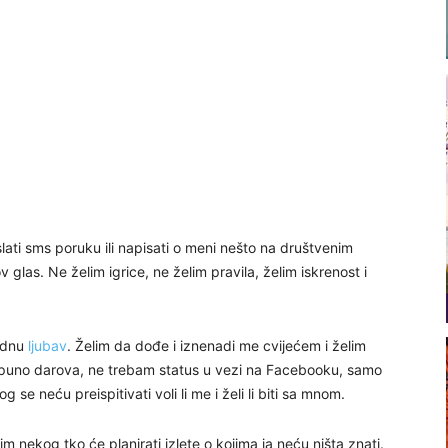
lati sms poruku ili napisati o meni nešto na društvenim
las. Ne želim igrice, ne želim pravila, želim iskrenost i
modnu
ljubav
. Želim da dođe i iznenadi me cvijećem i želim
im puno darova, ne trebam status u vezi na Facebooku, samo
e neću preispitivati voli li me i želi li biti sa mnom.
 nekog tko će planirati izlete o kojima ja neću ništa znati.