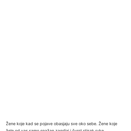
Žene koje kad se pojave obasjaju sve oko sebe. Žene koje
žele od vas samo snažan zagrljaj i čvrst stisak ruke.