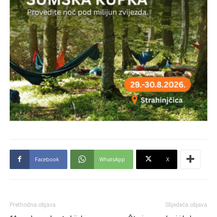
Facebook
WhatsApp
X
Prethodna objava
Slijedeća objava