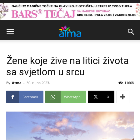
Žene koje žive na litici života
sa svjetlom u srcu
By
Atma
-
30. rujna 2023.
11668
Facebook
WhatsApp
X