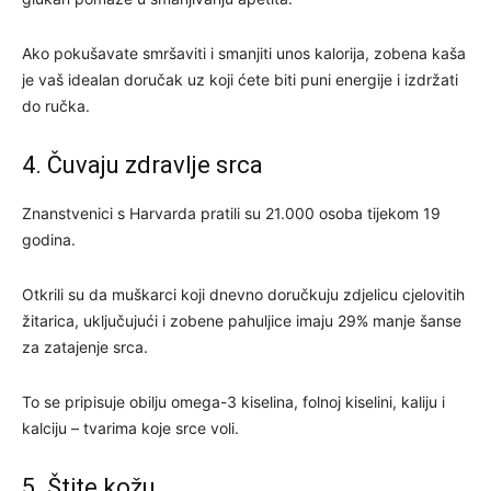
Ako pokušavate smršaviti i smanjiti unos kalorija, zobena kaša
je vaš idealan doručak uz koji ćete biti puni energije i izdržati
do ručka.
4. Čuvaju zdravlje srca
Znanstvenici s Harvarda pratili su 21.000 osoba tijekom 19
godina.
Otkrili su da muškarci koji dnevno doručkuju zdjelicu cjelovitih
žitarica, uključujući i zobene pahuljice imaju 29% manje šanse
za zatajenje srca.
To se pripisuje obilju omega-3 kiselina, folnoj kiselini, kaliju i
kalciju – tvarima koje srce voli.
5. Štite kožu