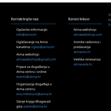
Zagreb
Pjesma srca / Zagreb
Online
S
Tečaj Višeg Vodstva, razvijanja intuicije i Akaša zapisa
Kontaktirajte nas
Korisni linkovi
b
26.08.
D
Online
Općenite informacije:
Atma webshop:
Postanite Nositelj Vibracije Nove Zemlje
info@atma.hr
atmawebshop.com
27.08.
Oglašavanje na Atma
Snimke radionica i
Visoko
kanalima:
oglasi@atma.hr
predavanja:
Alemka Dauskardt – Jednodnevna radionica sistemskih
konstelacija
atmazon.hr
Atma webshop:
29.08.
atmawebshop@gmail.com
Vedska renesansa:
Zagreb
atmaveda.hr
Prijave za događanja u
HOD PO ŽERAVICI – Seminar koji mijenja tijelo, duh i um
SoulFest – Festival glazbe, mudrosti i zajedništva
Atma centru i online:
events@atma.hr
Radoboj
Noćna šumska kupka
Organizacija događaja u
30.08.
Atma centru:
Zagreb
ena.milinković@atma.hr
Access BARS® edukacija otpusti stres
Slanje knjiga Bhagavad-
31.08.
gita:
paketi@atma.hr
Zagreb