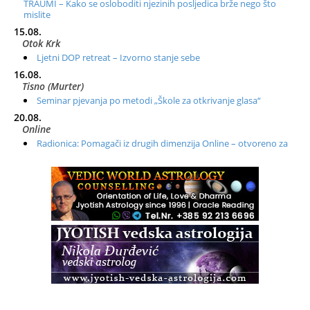
TRAUMI – Kako se osloboditi njezinih posljedica brže nego što
mislite
15.08.
Otok Krk
Ljetni DOP retreat – Izvorno stanje sebe
16.08.
Tisno (Murter)
Seminar pjevanja po metodi „Škole za otkrivanje glasa“
20.08.
Online
Radionica: Pomagači iz drugih dimenzija Online – otvoreno za
sve
21.08.
Zagreb+Online
Osnovni ThetaHealing® tečaj, Zagreb i Online
22.08.
Pula
Access BARS®, otpusti stres
23.08.
Pula
Access Energetski Facelift®
24.08.