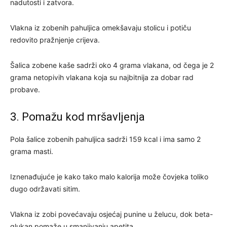
nadutosti i zatvora.
Vlakna iz zobenih pahuljica omekšavaju stolicu i potiču
redovito pražnjenje crijeva.
Šalica zobene kaše sadrži oko 4 grama vlakana, od čega je 2
grama netopivih vlakana koja su najbitnija za dobar rad
probave.
3. Pomažu kod mršavljenja
Pola šalice zobenih pahuljica sadrži 159 kcal i ima samo 2
grama masti.
Iznenađujuće je kako tako malo kalorija može čovjeka toliko
dugo održavati sitim.
Vlakna iz zobi povećavaju osjećaj punine u želucu, dok beta-
glukan pomaže u smanjivanju apetita.