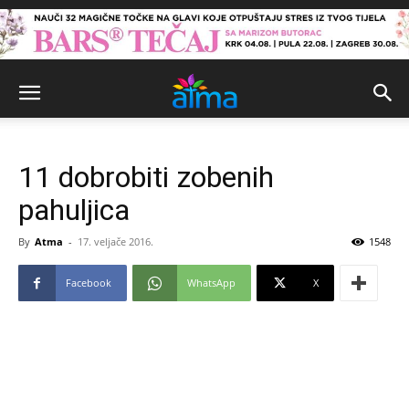
11 dobrobiti zobenih
pahuljica
By
Atma
-
17. veljače 2016.
1548
Facebook
WhatsApp
X