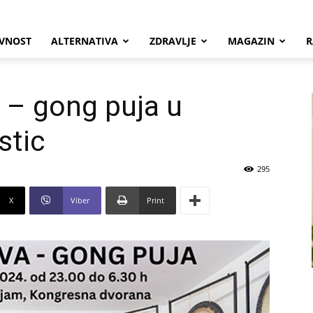
VNOST
ALTERNATIVA
ZDRAVLJE
MAGAZIN
R
 – gong puja u
stic
295
X
Viber
Print