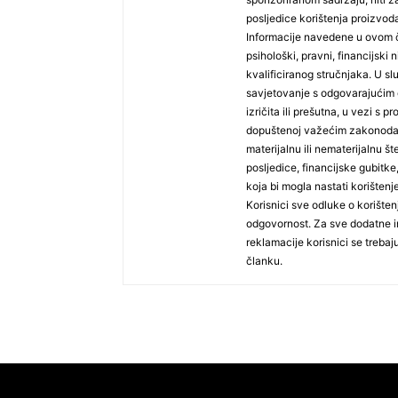
posljedice korištenja proizvoda
Informacije navedene u ovom č
psihološki, pravni, financijski n
kvalificiranog stručnjaka. U sl
savjetovanje s odgovarajućim 
izričita ili prešutna, u vezi s
dopuštenoj važećim zakonodav
materijalnu ili nematerijalnu š
posljedice, financijske gubitke, 
koja bi mogla nastati korišten
Korisnici sve odluke o korište
odgovornost. Za sve dodatne in
reklamacije korisnici se treba
članku.