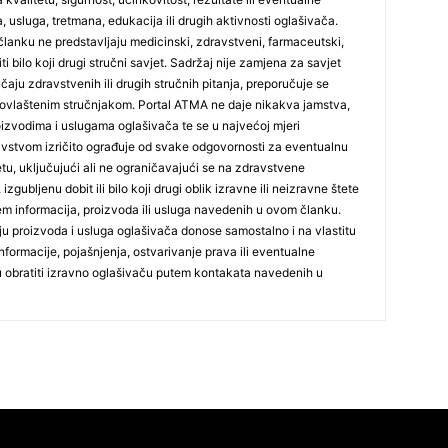
, usluga, tretmana, edukacija ili drugih aktivnosti oglašivača.
lanku ne predstavljaju medicinski, zdravstveni, farmaceutski,
24
iti bilo koji drugi stručni savjet. Sadržaj nije zamjena za savjet
učaju zdravstvenih ili drugih stručnih pitanja, preporučuje se
ovlaštenim stručnjakom. Portal ATMA ne daje nikakva jamstva,
 proizvodima i uslugama oglašivača te se u najvećoj mjeri
stvom izričito ograđuje od svake odgovornosti za eventualnu
tetu, uključujući ali ne ograničavajući se na zdravstvene
26
izgubljenu dobit ili bilo koji drugi oblik izravne ili neizravne štete
jem informacija, proizvoda ili usluga navedenih u ovom članku.
nju proizvoda i usluga oglašivača donose samostalno i na vlastitu
27
formacije, pojašnjenja, ostvarivanje prava ili eventualne
ju obratiti izravno oglašivaču putem kontakata navedenih u
29
30