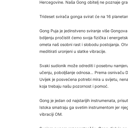
Hercegovine. Naša Gong obitelj ne poznaje gra
Trideset svirača gonga svirat će na 16 planeta
Gong Puja je jedinstveno sviranje više Gongova 
bdijenju pročistit ćemo svoja fizička i energetsk
ometa naš osobni rast i slobodu postojanja. O
meditirati uronjeni u slatke vibracije.
Svaki sudionik može odrediti i posebnu namjeru 
učenju, poboljšanje odnosa… Prema osnivaču Don
Uvijek je posvećena potrebi mira u svijetu, nenas
koja trebaju našu pozornost i pomoć.
Gong je jedan od najstarijih instrumenata, prisu
Istoka smatraju ga svetim instrumentom jer nje
vibraciji OM.