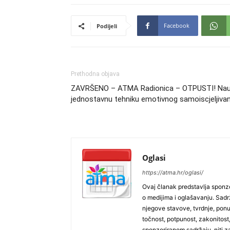
Facebook
Podijeli
Prethodna objava
ZAVRŠENO – ATMA Radionica – OTPUSTI! Nau
jednostavnu tehniku emotivnog samoiscjeljivan
Oglasi
https://atma.hr/oglasi/
Ovaj članak predstavlja sponzo
o medijima i oglašavanju. Sadrža
njegove stavove, tvrdnje, pon
točnost, potpunost, zakonitost,
sponzoriranom sadržaju, niti za