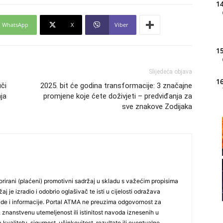
14
WhatsApp
X
Viber
15
Slijedeća objava
16
či
2025. bit će godina transformacije: 3 značajne
ja
promjene koje ćete doživjeti – predviđanja za
sve znakove Zodijaka
20
21
rirani (plaćeni) promotivni sadržaj u skladu s važećim propisima
22
j je izradio i odobrio oglašivač te isti u cijelosti odražava
ude i informacije. Portal ATMA ne preuzima odgovornost za
 znanstvenu utemeljenost ili istinitost navoda iznesenih u
23
 kvalitetu, sigurnost, učinkovitost, rezultate ili eventualne