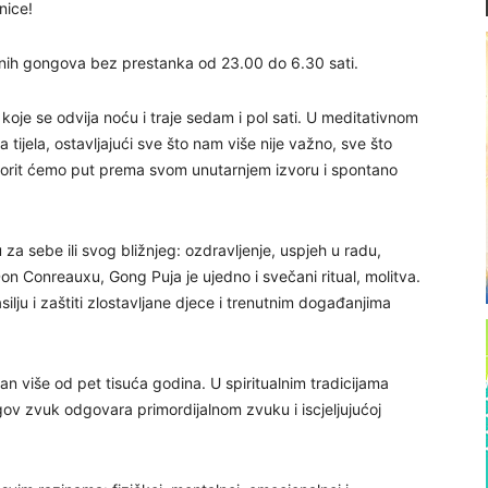
nice!
rnih gongova bez prestanka od 23.00 do 6.30 sati.
koje se odvija noću i traje sedam i pol sati. U meditativnom
a tijela, ostavljajući sve što nam više nije važno, sve što
tvorit ćemo put prema svom unutarnjem izvoru i spontano
za sebe ili svog bližnjeg: ozdravljenje, uspjeh u radu,
 Conreauxu, Gong Puja je ujedno i svečani ritual, molitva.
ilju i zaštiti zlostavljane djece i trenutnim događanjima
tan više od pet tisuća godina. U spiritualnim tradicijama
gov zvuk odgovara primordijalnom zvuku i iscjeljujućoj