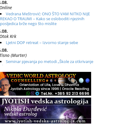
.08.
Online
Vedrana Meštrović: ONO ŠTO VAM NITKO NIJE
REKAO O TRAUMI – Kako se osloboditi njezinih
posljedica brže nego što mislite
.08.
Otok Krk
Ljetni DOP retreat – Izvorno stanje sebe
.08.
Tisno (Murter)
Seminar pjevanja po metodi „Škole za otkrivanje
glasa“
.08.
Online
Radionica: Pomagači iz drugih dimenzija Online –
otvoreno za sve
.08.
Zagreb+Online
Osnovni ThetaHealing® tečaj, Zagreb i Online
.08.
Pula
Access BARS®, otpusti stres
.08.