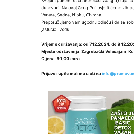
Svojom punom rezonantnošću, Gong djeluje na sv
duhovnoj. Na ovoj Gong Puji osjetit ćemo vibra
Venere, Sedne, Nibiru, Chirona…
Preporučujemo vam ugodnu odjeću i da sa sobo
jastučić i vodu.
Vrijeme održavanja: od 7.12.2024. do 8.12.20
Mjesto održavanja: Zagrebački Velesajam, K
Cijena: 60,00 eura
Prijave i upite molimo slati na
info@premava