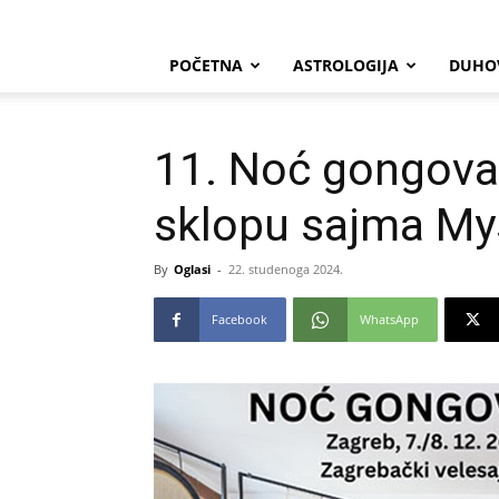
POČETNA
ASTROLOGIJA
DUHO
11. Noć gongova
sklopu sajma My
By
Oglasi
-
22. studenoga 2024.
Facebook
WhatsApp