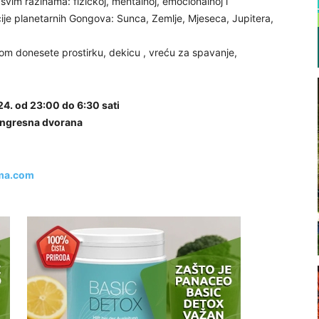
im razinama: fizičkoj, mentalnoj, emocionalnoj i
cije planetarnih Gongova: Sunca, Zemlje, Mjeseca, Jupitera,
m donesete prostirku, dekicu , vreću za spavanje,
24. od 23:00 do 6:30 sati
ongresna dvorana
ma.com