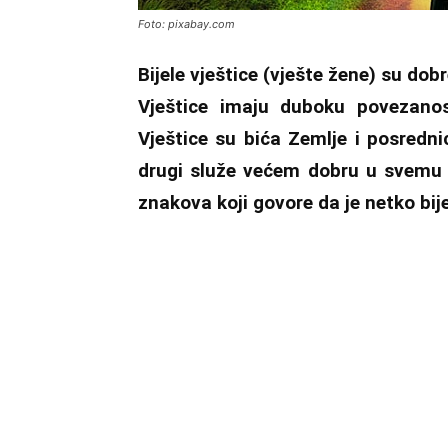
Foto: pixabay.com
Bijele vještice (vješte žene) su do
Vještice imaju duboku povezanos
Vještice su bića Zemlje i posrednic
drugi služe većem dobru u svemu št
znakova koji govore da je netko bije