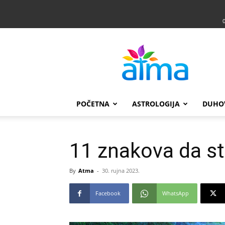
Atma
POČETNA
ASTROLOGIJA
DUHO
11 znakova da ste
By
Atma
-
30. rujna 2023.
Facebook
WhatsApp