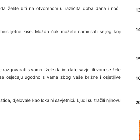
žda želite biti na otvorenom u različita doba dana i noći.
13
14
miris ljetne kiše. Možda čak možete namirisati snijeg koji
.
15
ele razgovarati s vama i žele da im date savjet ili vam se žele
i se osjećaju ugodno s vama zbog vaše brižne i osjetljive
16
tice, djelovale kao lokalni savjetnici. Ljudi su tražili njihovu
20
21