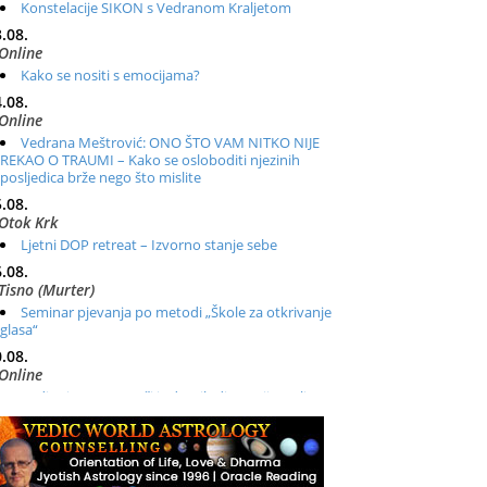
Konstelacije SIKON s Vedranom Kraljetom
.08.
Online
Kako se nositi s emocijama?
.08.
Online
Vedrana Meštrović: ONO ŠTO VAM NITKO NIJE
REKAO O TRAUMI – Kako se osloboditi njezinih
posljedica brže nego što mislite
.08.
Otok Krk
Ljetni DOP retreat – Izvorno stanje sebe
.08.
Tisno (Murter)
Seminar pjevanja po metodi „Škole za otkrivanje
glasa“
.08.
Online
Radionica: Pomagači iz drugih dimenzija Online –
otvoreno za sve
.08.
Zagreb+Online
Osnovni ThetaHealing® tečaj, Zagreb i Online