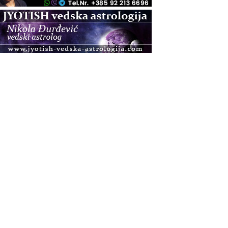
.08.
Pula
Access BARS®, otpusti stres
.08.
Pula
Access Energetski Facelift®
.08.
Zagreb
Pjesma srca / Zagreb
Online
Tečaj Višeg Vodstva, razvijanja intuicije i Akaša
zapisa
.08.
Online
Upisi u program Profesionalni hipnoterapeut —
nova generacija kreće 25.08. 2026.
.08.
Online
Postanite Nositelj Vibracije Nove Zemlje
.08.
Visoko
Alemka Dauskardt – Jednodnevna radionica