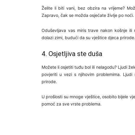
Želite li biti vani, bez obzira na vrijeme? Mo
Zapravo, čak se možda osjećate življe po noći.
Oduševljava vas miris trave nakon košnje ili 
dolazi zimi, budući da su vještice djeca prirode
4. Osjetljiva ste duša
Možete li osjetiti tuđu bol ili nelagodu? Ljudi ž
povjeriti u vezi s njihovim problemima. Ljud
prirode.
U prošlosti su mnoge vještice, osobito bijele vješ
pomoć za sve vrste problema.