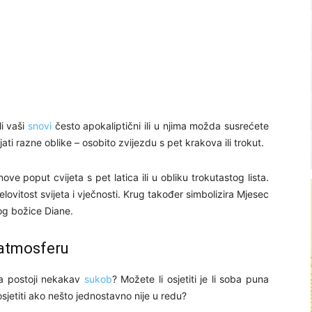
li vaši
snovi
često apokaliptični ili u njima možda susrećete
ti razne oblike – osobito zvijezdu s pet krakova ili trokut.
ove poput cvijeta s pet latica ili u obliku trokutastog lista.
jelovitost svijeta i vječnosti. Krug također simbolizira Mjesec
og božice Diane.
 atmosferu
da postoji nekakav
sukob
? Možete li osjetiti je li soba puna
i osjetiti ako nešto jednostavno nije u redu?