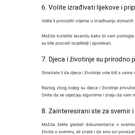
6. Volite izrađivati lijekove i pr
Volite li provoditi vrijeme u izrađivanju domaćih
Možda koristite lavandu kako bi vam pomogla za
su bile poznati iscjelitelji i apotekari.
7. Djeca i životinje su prirodno
Smatrate li da djeca i životinje vole biti s vama
Razlog zbog kojeg su djeca i životinje privučen
činite da se osjećaju sigurnima i znaju da vam 
8. Zainteresirani ste za svemir 
Možda želite gledati dokumentarce o svemiru 
života u svemiru, ali znate i da smo svi povezan