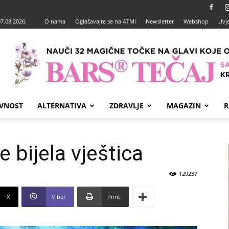
07.08.2026.
O nama
Oglašavajte se na ATMI
Newsletter
Webshop
Uvje
VNOST
ALTERNATIVA
ZDRAVLJE
MAGAZIN
R
 bijela vještica
129237
X
Viber
Print