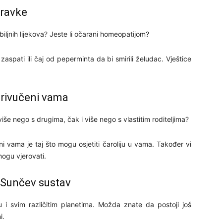
ipravke
29
 biljnih lijekova? Jeste li očarani homeopatijom?
spati ili čaj od peperminta da bi smirili želudac. Vještice
 privučeni vama
30
 više nego s drugima, čak i više nego s vlastitim roditeljima?
i vama je taj što mogu osjetiti čaroliju u vama. Također vi
31
mogu vjerovati.
28
i Sunčev sustav
i svim različitim planetima. Možda znate da postoji još
i.
05