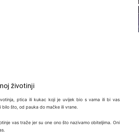
22
23
24
25
oj životinji
ivotinja, ptica ili kukac koji je uvijek bio s vama ili bi vas
26
 bilo što, od pauka do mačke ili vrane.
ivotinje vas traže jer su one ono što nazivamo obiteljima. Oni
27
as.