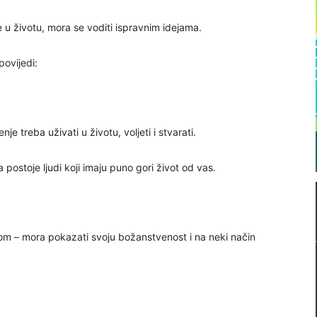
e u životu, mora se voditi ispravnim idejama.
povijedi:
e treba uživati ​​u životu, voljeti i stvarati.
 postoje ljudi koji imaju puno gori život od vas.
om – mora pokazati svoju božanstvenost i na neki način