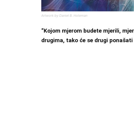
Artwork by Daniel B. Holeman
“Kojom mjerom budete mjerili, mje
drugima, tako će se drugi ponašat