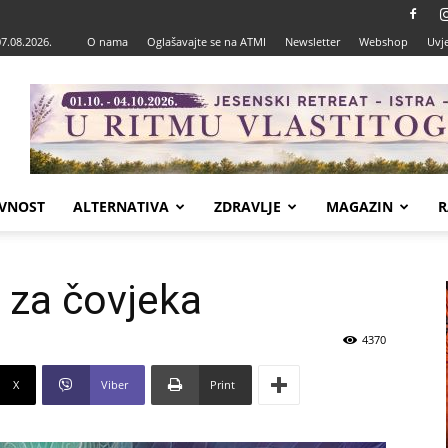
07.08.2026.
O nama
Oglašavajte se na ATMI
Newsletter
Webshop
Uvje
VNOST
ALTERNATIVA
ZDRAVLJE
MAGAZIN
R
a za čovjeka
4370
X
Viber
Print