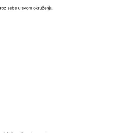
 kroz sebe u svom okruženju.
30
31
28
05
06