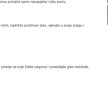
 ponos privlače samo neuspjehe i lošu sreću.
22
23
mirni, zadržite pozitivan stav, vjerujte u svoju snagu i
24
26
pitanje na koje želite odgovor i poslušajte glas nadduše.
27
29