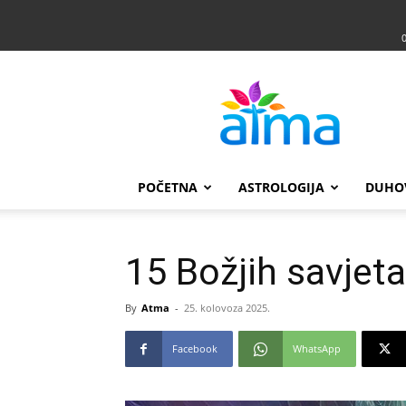
Atma
POČETNA
ASTROLOGIJA
DUHO
15 Božjih savjet
By
Atma
-
25. kolovoza 2025.
Facebook
WhatsApp