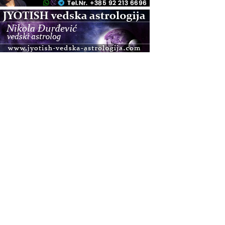
.08.
Pula
Access BARS®, otpusti stres
.08.
Pula
Access Energetski Facelift®
.08.
Zagreb
Pjesma srca / Zagreb
Online
Tečaj Višeg Vodstva, razvijanja intuicije i Akaša
zapisa
.08.
Online
Postanite Nositelj Vibracije Nove Zemlje
.08.
Visoko
Alemka Dauskardt – Jednodnevna radionica
sistemskih konstelacija
.08.
Zagreb
HOD PO ŽERAVICI – Seminar koji mijenja tijelo,