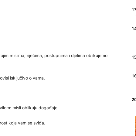
13
14
vojim mislima, riječima, postupcima i djelima oblikujemo
15
16
, ovisi isključivo o vama.
20
ilom: misli oblikuju događaje.
rnost koja vam se sviđa.
21