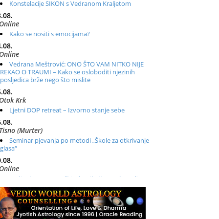
Konstelacije SIKON s Vedranom Kraljetom
.08.
Online
Kako se nositi s emocijama?
.08.
Online
Vedrana Meštrović: ONO ŠTO VAM NITKO NIJE
REKAO O TRAUMI – Kako se osloboditi njezinih
posljedica brže nego što mislite
.08.
Otok Krk
Ljetni DOP retreat – Izvorno stanje sebe
.08.
Tisno (Murter)
Seminar pjevanja po metodi „Škole za otkrivanje
glasa“
.08.
Online
Radionica: Pomagači iz drugih dimenzija Online –
otvoreno za sve
.08.
Zagreb+Online
Osnovni ThetaHealing® tečaj, Zagreb i Online