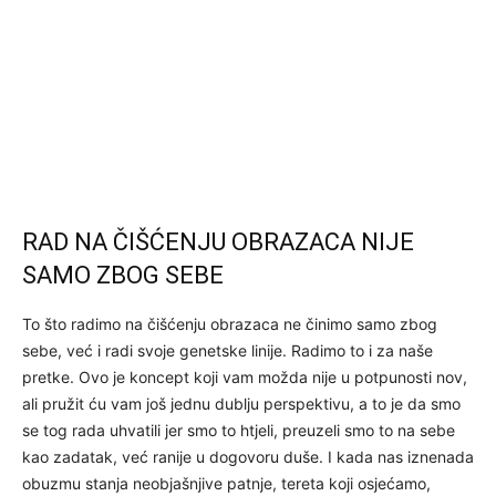
RAD NA ČIŠĆENJU OBRAZACA NIJE
SAMO ZBOG SEBE
To što radimo na čišćenju obrazaca ne činimo samo zbog
sebe, već i radi svoje genetske linije. Radimo to i za naše
pretke. Ovo je koncept koji vam možda nije u potpunosti nov,
ali pružit ću vam još jednu dublju perspektivu, a to je da smo
se tog rada uhvatili jer smo to htjeli, preuzeli smo to na sebe
kao zadatak, već ranije u dogovoru duše. I kada nas iznenada
obuzmu stanja neobjašnjive patnje, tereta koji osjećamo,