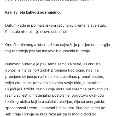
Kraj svijeta kakvog poznajemo.
Datum kada je po majanskom računanju vremena sve stalo.
Pa, stalo nije, ali nije ni sve ostalo isto.
Ono što bih mogla istaknuti kao najvažniju posljedicu energija
tog razdoblja jest val masovnih duhovnih buđenja.
Duhovno buđenje je pak tema sama za sebe, ali ono što
donosi je niz psiho-fizičkih promjena kod pojedinca. Te
promjene uključuju način na koji pojedinac promatra sebe,
svijet oko sebe, prihvaća i shvaća svoje biće, a također
uključuje i fizičku razinu koja mora biti spremna prihvatiti višu
razinu svijesti u materijalno postojanje, pogotovo ovakvog
fizičkog oblika koji je u suštini zakržljao, čije su energetske
sposobnosti i centri uspavani ili blokirani. Buđenje samo po
sebi traje i odvija se kroz faze jer da bi moglo doći do