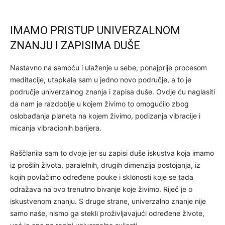
IMAMO PRISTUP UNIVERZALNOM
ZNANJU I ZAPISIMA DUŠE
Nastavno na samoću i ulaženje u sebe, ponajprije procesom
meditacije, utapkala sam u jedno novo područje, a to je
područje univerzalnog znanja i zapisa duše. Ovdje ću naglasiti
da nam je razdoblje u kojem živimo to omogućilo zbog
oslobađanja planeta na kojem živimo, podizanja vibracije i
micanja vibracionih barijera.
Raščlanila sam to dvoje jer su zapisi duše iskustva koja imamo
iz prošlih života, paralelnih, drugih dimenzija postojanja, iz
kojih povlačimo određene pouke i sklonosti koje se tada
odražava na ovo trenutno bivanje koje živimo. Riječ je o
iskustvenom znanju. S druge strane, univerzalno znanje nije
samo naše, nismo ga stekli proživljavajući određene živote,