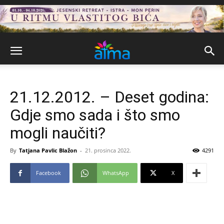
21.12.2012. – Deset godina:
Gdje smo sada i što smo
mogli naučiti?
By
Tatjana Pavlic Blažon
-
21. prosinca 2022.
4291
Facebook
WhatsApp
X