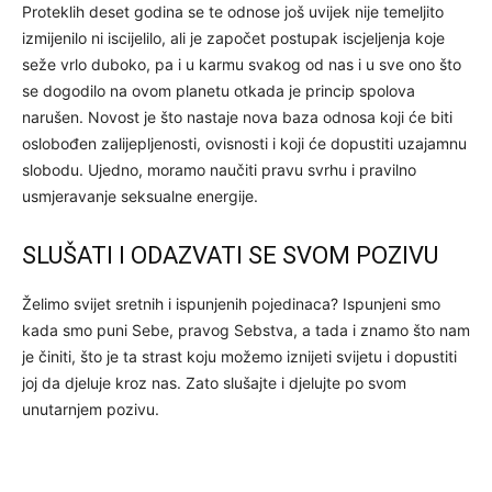
Proteklih deset godina se te odnose još uvijek nije temeljito
izmijenilo ni iscijelilo, ali je započet postupak iscjeljenja koje
seže vrlo duboko, pa i u karmu svakog od nas i u sve ono što
se dogodilo na ovom planetu otkada je princip spolova
narušen. Novost je što nastaje nova baza odnosa koji će biti
oslobođen zalijepljenosti, ovisnosti i koji će dopustiti uzajamnu
slobodu. Ujedno, moramo naučiti pravu svrhu i pravilno
usmjeravanje seksualne energije.
SLUŠATI I ODAZVATI SE SVOM POZIVU
Želimo svijet sretnih i ispunjenih pojedinaca? Ispunjeni smo
kada smo puni Sebe, pravog Sebstva, a tada i znamo što nam
je činiti, što je ta strast koju možemo iznijeti svijetu i dopustiti
joj da djeluje kroz nas. Zato slušajte i djelujte po svom
unutarnjem pozivu.