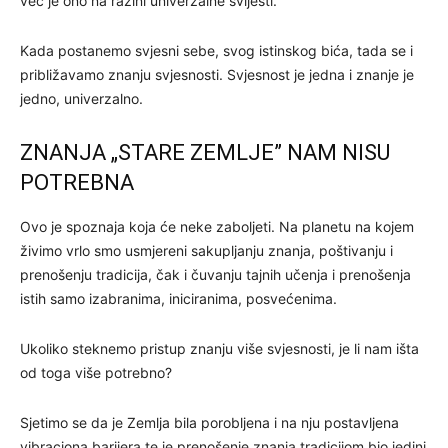
već je ono na razini univerzalne svijesti.
Kada postanemo svjesni sebe, svog istinskog bića, tada se i
približavamo znanju svjesnosti. Svjesnost je jedna i znanje je
jedno, univerzalno.
ZNANJA „STARE ZEMLJE” NAM NISU
POTREBNA
Ovo je spoznaja koja će neke zaboljeti. Na planetu na kojem
živimo vrlo smo usmjereni sakupljanju znanja, poštivanju i
prenošenju tradicija, čak i čuvanju tajnih učenja i prenošenja
istih samo izabranima, iniciranima, posvećenima.
Ukoliko steknemo pristup znanju više svjesnosti, je li nam išta
od toga više potrebno?
Sjetimo se da je Zemlja bila porobljena i na nju postavljena
vibraciona barijera te je prenošenje znanja tradicijom bio jedini