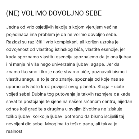
(NE) VOLIMO DOVOLJNO SEBE
Jedna od vrlo osjetljivih lekcija s kojom vjerujem većina
pojedinaca ima problem je da ne volimo dovoljno sebe.
Razlozi su različiti i vrlo kompleksni, ali korijen uzroka je
odvojenost od vlastitog istinskog bića, vlastite esencije, jer
kada spoznamo vlastitu esenciju spoznajemo da je ona ljubav
i ni manje ni više nego univerzalna ljubav, agape. Jer da
znamo tko smo i tko je naše stvarno biće, poznavali bismo i
vlastitu snagu, a to je ono znanje, spoznaja od koje nas se
uporno odvlačilo kroz povijest ovog planeta. Stoga – učite
voljeti sebe! Dubina tog putovanja je takvih razmjera da kada
shvatite postojanje te sjene na našem srčanom centru, nijedan
odnos koji gradite s drugima u svojim životima ne iziskuje
toliko ljubavi koliko je ljubavi potrebno da bismo iscijelili taj
nevoljeni dio sebe. Mnogima to teško pada, ali takva je
realnost.