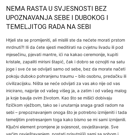
NEMA RASTA U SVJESNOSTI BEZ
UPOZNAVANJA SEBE I DUBOKOG I
TEMELJITOG RADA NA SEBI
Htjeli ste se promijeniti, ali mislili ste da nećete morati prstom
mrdnuti?! Ili da ćete sjesti meditirati na cvjetnu livadu ili pod
mjesečinu, pjevati mantre, ići na kakao ceremonije, kupiti
kristale, zapaliti mirisni štapić, čak i dobro se oznojiti na satu
joge i sve će se odvijati samo od sebe, bez da morate načeti
pokoju duboko pohranjenu traumu – bilo osobnu, predačku ili
civilizacijsku. Ništa se neće odvijati za vas ako nije od vas
inicirano, najprije od vašeg višeg ja, a zatim i od vašeg malog
ja koje baulja ovim životom. Kao što se mišići dobivaju
fizičkom vježbom, tako se i unutarnja snaga gradi radom na
sebi – prepoznavanjem onoga što je potrebno izmijeniti i tada
temeljitim pretresanjem toga kako bismo se mi sami izmijenili.
Ključni element promjene je svjesnost, osvještavanje. Sve
većim osvještavanjem, postati prisutni(ji) sami sa sobom i