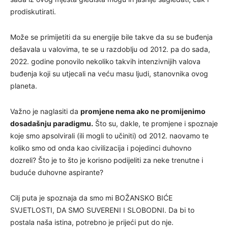
prodiskutirati.
Može se primijetiti da su energije bile takve da su se buđenja
dešavala u valovima, te se u razdoblju od 2012. pa do sada,
2022. godine ponovilo nekoliko takvih intenzivnijih valova
buđenja koji su utjecali na veću masu ljudi, stanovnika ovog
planeta.
Važno je naglasiti da
promjene nema ako ne promijenimo
dosadašnju paradigmu.
Što su, dakle, te promjene i spoznaje
koje smo apsolvirali (ili mogli to učiniti) od 2012. naovamo te
koliko smo od onda kao civilizacija i pojedinci duhovno
dozreli? Što je to što je korisno podijeliti za neke trenutne i
buduće duhovne aspirante?
Cilj puta je spoznaja da smo mi BOŽANSKO BIĆE
SVJETLOSTI, DA SMO SUVERENI I SLOBODNI. Da bi to
postala naša istina, potrebno je prijeći put do nje.