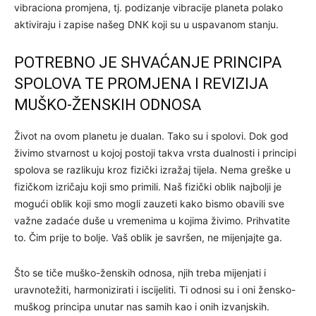
vibraciona promjena, tj. podizanje vibracije planeta polako
aktiviraju i zapise našeg DNK koji su u uspavanom stanju.
POTREBNO JE SHVAĆANJE PRINCIPA
SPOLOVA TE PROMJENA I REVIZIJA
MUŠKO-ŽENSKIH ODNOSA
Život na ovom planetu je dualan. Tako su i spolovi. Dok god
živimo stvarnost u kojoj postoji takva vrsta dualnosti i principi
spolova se razlikuju kroz fizički izražaj tijela. Nema greške u
fizičkom izričaju koji smo primili. Naš fizički oblik najbolji je
mogući oblik koji smo mogli zauzeti kako bismo obavili sve
važne zadaće duše u vremenima u kojima živimo. Prihvatite
to. Čim prije to bolje. Vaš oblik je savršen, ne mijenjajte ga.
Što se tiče muško-ženskih odnosa, njih treba mijenjati i
uravnotežiti, harmonizirati i iscijeliti. Ti odnosi su i oni žensko-
muškog principa unutar nas samih kao i onih izvanjskih.