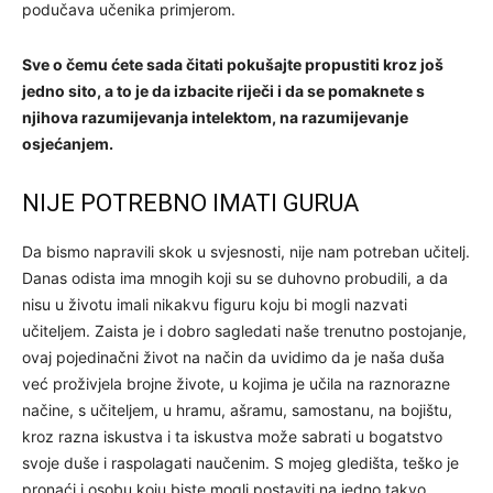
podučava učenika primjerom.
Sve o čemu ćete sada čitati pokušajte propustiti kroz još
jedno sito, a to je da izbacite riječi i da se pomaknete s
njihova razumijevanja intelektom, na razumijevanje
osjećanjem.
NIJE POTREBNO IMATI GURUA
Da bismo napravili skok u svjesnosti, nije nam potreban učitelj.
Danas odista ima mnogih koji su se duhovno probudili, a da
nisu u životu imali nikakvu figuru koju bi mogli nazvati
učiteljem. Zaista je i dobro sagledati naše trenutno postojanje,
ovaj pojedinačni život na način da uvidimo da je naša duša
već proživjela brojne živote, u kojima je učila na raznorazne
načine, s učiteljem, u hramu, ašramu, samostanu, na bojištu,
kroz razna iskustva i ta iskustva može sabrati u bogatstvo
svoje duše i raspolagati naučenim. S mojeg gledišta, teško je
pronaći i osobu koju biste mogli postaviti na jedno takvo