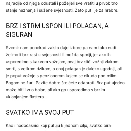
najradije od njega odustali i poželjeli sve vratiti u prvobitno
stanje neznanja i sužene svjesnosti. Zato put i je za hrabre.
BRZ I STRM USPON ILI POLAGAN, A
SIGURAN
Svemir nam ponekad zaista daje izbore pa nam tako nudi
želimo li brz rast u svjesnosti ili možda sporiji, jer ako ih
usporedimo s kakvom vožnjom, onaj brz sliči vožnji vlakom
smrti, s velikom rizikom, a onaj polagan je daleko ugodniji, ali
je poput vožnje s penzionerom kojem se nikuda pod milim
Bogom ne žuri. Pazite dobro što ćete odabrati. Brz put ujedno
može biti i vrlo bolan, ali ako ga usporedimo s brzim
uklanjanjem flastera…
SVATKO IMA SVOJ PUT
Kao i hodočasnici koji putuju k jednom cilju, svatko bira