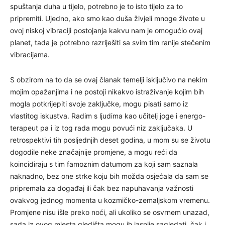
spuštanja duha u tijelo, potrebno je to isto tijelo za to
pripremiti. Ujedno, ako smo kao duša živjeli mnoge živote u
ovoj niskoj vibraciji postojanja kakvu nam je omogućio ovaj
planet, tada je potrebno razriješiti sa svim tim ranije stečenim
vibracijama.
S obzirom na to da se ovaj članak temelji isključivo na nekim
mojim opažanjima i ne postoji nikakvo istraživanje kojim bih
mogla potkrijepiti svoje zaključke, mogu pisati samo iz
vlastitog iskustva. Radim s ljudima kao učitelj joge i energo-
terapeut pa i iz tog rada mogu povući niz zaključaka. U
retrospektivi tih posljednjih deset godina, u mom su se životu
dogodile neke značajnije promjene, a mogu reći da
koincidiraju s tim famoznim datumom za koji sam saznala
naknadno, bez one strke koju bih možda osjećala da sam se
pripremala za događaj ili čak bez napuhavanja važnosti
ovakvog jednog momenta u kozmičko-zemaljskom vremenu.
Promjene nisu išle preko noći, ali ukoliko se osvrnem unazad,
sada iz ovog mjesta gledišta mogu ih jasnije sagledati, čak i