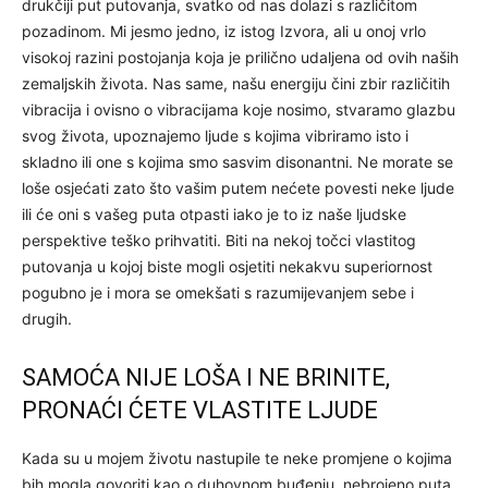
drukčiji put putovanja, svatko od nas dolazi s različitom
pozadinom. Mi jesmo jedno, iz istog Izvora, ali u onoj vrlo
visokoj razini postojanja koja je prilično udaljena od ovih naših
zemaljskih života. Nas same, našu energiju čini zbir različitih
vibracija i ovisno o vibracijama koje nosimo, stvaramo glazbu
svog života, upoznajemo ljude s kojima vibriramo isto i
skladno ili one s kojima smo sasvim disonantni. Ne morate se
loše osjećati zato što vašim putem nećete povesti neke ljude
ili će oni s vašeg puta otpasti iako je to iz naše ljudske
perspektive teško prihvatiti. Biti na nekoj točci vlastitog
putovanja u kojoj biste mogli osjetiti nekakvu superiornost
pogubno je i mora se omekšati s razumijevanjem sebe i
drugih.
SAMOĆA NIJE LOŠA I NE BRINITE,
PRONAĆI ĆETE VLASTITE LJUDE
Kada su u mojem životu nastupile te neke promjene o kojima
bih mogla govoriti kao o duhovnom buđenju, nebrojeno puta