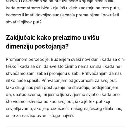
razvoju i osvrnemo se na put iza sebe koji nije nimalo lak,
kada promatramo bića koja još uvijek zaostaju na tom putu,
hoćemo li imati dovoljno suosjećanja prema njima i pokušati
shvatiti njihov put?
Zaključak: kako prelazimo u višu
dimenziju postojanja?
Promjenom percepcije. Buđenjem svaki novi dan i kada se čini
teško i kada se čini da sve što činimo nema smisla i kada ne
shvaćamo sami sebe i promjenu u sebi. Prihvaćanjem da nas
nitko neće spasiti. Prihvaćanjem odgovornosti za svoj put.
Iako drugi naš put i postupanje ne shvaćaju, podsjećanjem
da, unatoč svemu, mi jesmo ljubav, jesmo svjetlo i kada ono
što vidimo i shvaćamo kao svoj put, iako je tek put koji
osvjetljavamo, ako je proizašao iz našeg najčišćeg dijela nas,
on je za nas ispravan i stoga najviši.