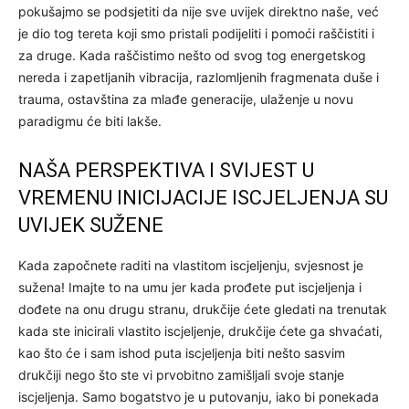
pokušajmo se podsjetiti da nije sve uvijek direktno naše, već
je dio tog tereta koji smo pristali podijeliti i pomoći raščistiti i
za druge. Kada raščistimo nešto od svog tog energetskog
nereda i zapetljanih vibracija, razlomljenih fragmenata duše i
trauma, ostavština za mlađe generacije, ulaženje u novu
paradigmu će biti lakše.
NAŠA PERSPEKTIVA I SVIJEST U
VREMENU INICIJACIJE ISCJELJENJA SU
UVIJEK SUŽENE
Kada započnete raditi na vlastitom iscjeljenju, svjesnost je
sužena! Imajte to na umu jer kada prođete put iscjeljenja i
dođete na onu drugu stranu, drukčije ćete gledati na trenutak
kada ste inicirali vlastito iscjeljenje, drukčije ćete ga shvaćati,
kao što će i sam ishod puta iscjeljenja biti nešto sasvim
drukčiji nego što ste vi prvobitno zamišljali svoje stanje
iscjeljenja. Samo bogatstvo je u putovanju, iako bi ponekada