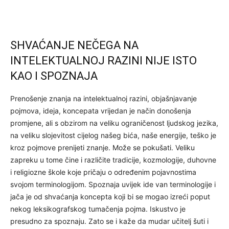
SHVAĆANJE NEČEGA NA
INTELEKTUALNOJ RAZINI NIJE ISTO
KAO I SPOZNAJA
Prenošenje znanja na intelektualnoj razini, objašnjavanje
pojmova, ideja, koncepata vrijedan je način donošenja
promjene, ali s obzirom na veliku ograničenost ljudskog jezika,
na veliku slojevitost cijelog našeg bića, naše energije, teško je
kroz pojmove prenijeti znanje. Može se pokušati. Veliku
zapreku u tome čine i različite tradicije, kozmologije, duhovne
i religiozne škole koje pričaju o određenim pojavnostima
svojom terminologijom. Spoznaja uvijek ide van terminologije i
jača je od shvaćanja koncepta koji bi se mogao izreći poput
nekog leksikografskog tumačenja pojma. Iskustvo je
presudno za spoznaju. Zato se i kaže da mudar učitelj šuti i