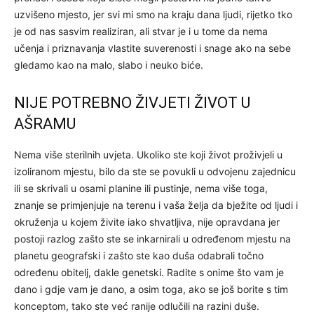
uzvišeno mjesto, jer svi mi smo na kraju dana ljudi, rijetko tko
je od nas sasvim realiziran, ali stvar je i u tome da nema
učenja i priznavanja vlastite suverenosti i snage ako na sebe
gledamo kao na malo, slabo i neuko biće.
NIJE POTREBNO ŽIVJETI ŽIVOT U
AŠRAMU
Nema više sterilnih uvjeta. Ukoliko ste koji život proživjeli u
izoliranom mjestu, bilo da ste se povukli u odvojenu zajednicu
ili se skrivali u osami planine ili pustinje, nema više toga,
znanje se primjenjuje na terenu i vaša želja da bježite od ljudi i
okruženja u kojem živite iako shvatljiva, nije opravdana jer
postoji razlog zašto ste se inkarnirali u određenom mjestu na
planetu geografski i zašto ste kao duša odabrali točno
određenu obitelj, dakle genetski. Radite s onime što vam je
dano i gdje vam je dano, a osim toga, ako se još borite s tim
konceptom, tako ste već ranije odlučili na razini duše.