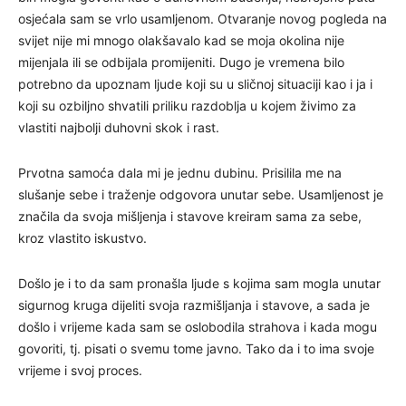
osjećala sam se vrlo usamljenom. Otvaranje novog pogleda na
svijet nije mi mnogo olakšavalo kad se moja okolina nije
mijenjala ili se odbijala promijeniti. Dugo je vremena bilo
potrebno da upoznam ljude koji su u sličnoj situaciji kao i ja i
koji su ozbiljno shvatili priliku razdoblja u kojem živimo za
vlastiti najbolji duhovni skok i rast.
Prvotna samoća dala mi je jednu dubinu. Prisilila me na
slušanje sebe i traženje odgovora unutar sebe. Usamljenost je
značila da svoja mišljenja i stavove kreiram sama za sebe,
kroz vlastito iskustvo.
Došlo je i to da sam pronašla ljude s kojima sam mogla unutar
sigurnog kruga dijeliti svoja razmišljanja i stavove, a sada je
došlo i vrijeme kada sam se oslobodila strahova i kada mogu
govoriti, tj. pisati o svemu tome javno. Tako da i to ima svoje
vrijeme i svoj proces.