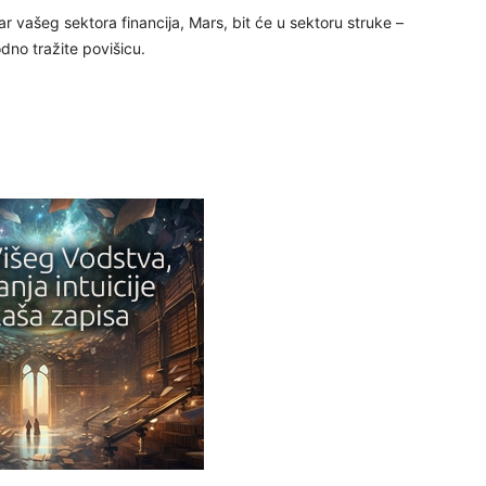
29
r vašeg sektora financija, Mars, bit će u sektoru struke –
no tražite povišicu.
30
31
28
05
06