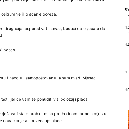
09
 osiguranje ili plaćanje poreza.
13
 drugačije raspoređivati ​​novac, budući da osjećate da
t.
14
ki posao.
15
oru financija i samopoštovanja, a sam mladi Mjesec
16
ti, jer će vam se ponuditi viši položaj i plaća.
20
te rješavati stare probleme na prethodnom radnom mjestu,
je nova karijera i povećanje plaće.