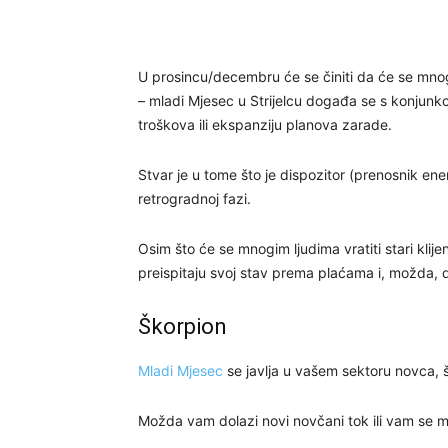
U prosincu/decembru će se činiti da će se mnoga
– mladi Mjesec u Strijelcu događa se s konjunk
troškova ili ekspanziju planova zarade.
Stvar je u tome što je dispozitor (prenosnik ene
retrogradnoj fazi.
Osim što će se mnogim ljudima vratiti stari klijent
preispitaju svoj stav prema plaćama i, možda, d
Škorpion
Mladi Mjesec
se javlja u vašem sektoru novca, 
Možda vam dolazi novi novčani tok ili vam se m