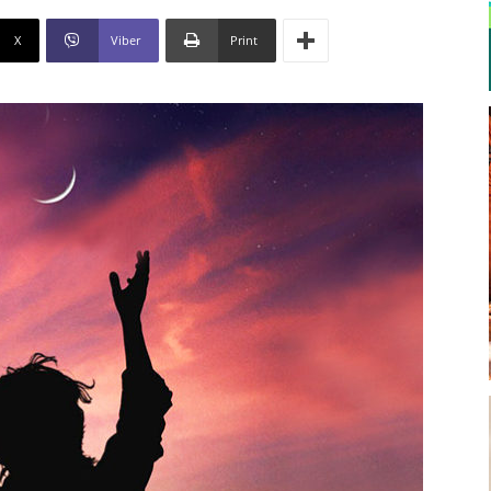
X
Viber
Print