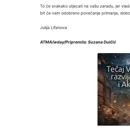
To će svakako utjecati na vašu zaradu, jer vlada
bit će vam odobreno povećanje primanja, slobod
Julija Lifanova
ATMA/wday/Pripremila: Suzana Dulčić