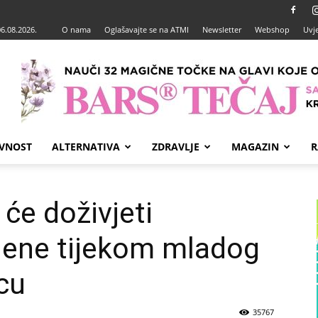
06.08.2026.
O nama
Oglašavajte se na ATMI
Newsletter
Webshop
Uvje
VNOST
ALTERNATIVA
ZDRAVLJE
MAGAZIN
R
će doživjeti
jene tijekom mladog
cu
35767