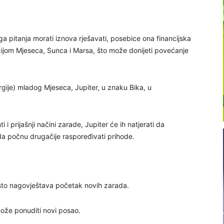
 pitanja morati iznova rješavati, posebice ona financijska
cijom Mjeseca, Sunca i Marsa, što može donijeti povećanje
rgije) mladog Mjeseca, Jupiter, u znaku Bika, u
i i prijašnji načini zarade, Jupiter će ih natjerati da
a počnu drugačije raspoređivati ​​prihode.
što nagovještava početak novih zarada.
ože ponuditi novi posao.