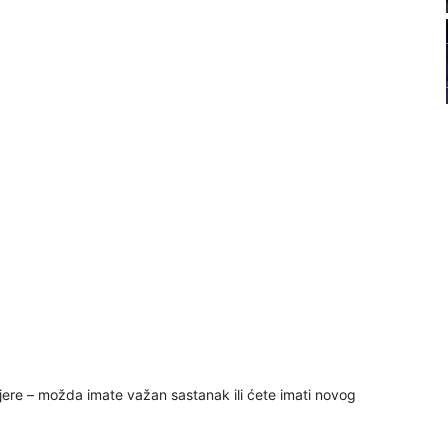
21
22
23
24
26
27
jere – možda imate važan sastanak ili ćete imati novog