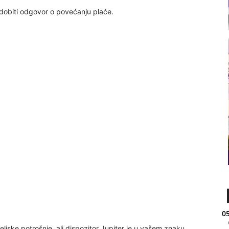
obiti odgovor o povećanju plaće.
05
ljske potrošnje, ali dispozitor Jupiter je u vašem znaku.