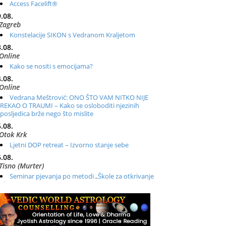
Access Facelift®
.08.
Zagreb
Konstelacije SIKON s Vedranom Kraljetom
.08.
Online
Kako se nositi s emocijama?
.08.
Online
Vedrana Meštrović: ONO ŠTO VAM NITKO NIJE
REKAO O TRAUMI – Kako se osloboditi njezinih
posljedica brže nego što mislite
.08.
Otok Krk
Ljetni DOP retreat – Izvorno stanje sebe
.08.
Tisno (Murter)
Seminar pjevanja po metodi „Škole za otkrivanje
glasa“
.08.
Online
Radionica: Pomagači iz drugih dimenzija Online –
otvoreno za sve