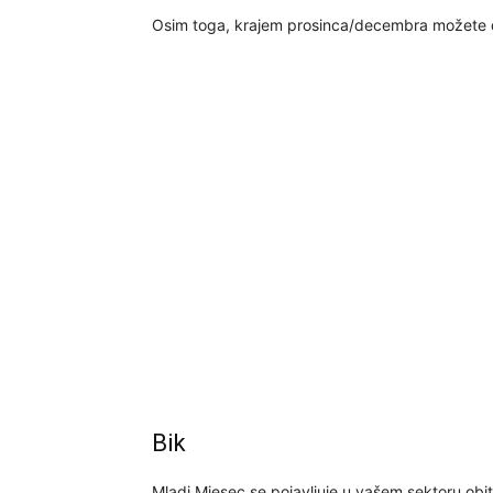
Osim toga, krajem prosinca/decembra možete d
Bik
Mladi Mjesec se pojavljuje u vašem sektoru obite