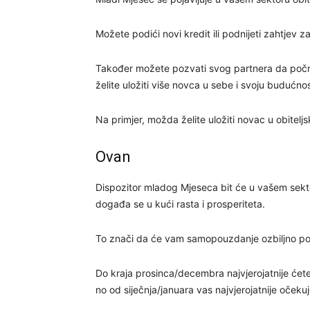
Možete podići novi kredit ili podnijeti zahtjev za
Također možete pozvati svog partnera da počne
želite uložiti više novca u sebe i svoju budućnos
Na primjer, možda želite uložiti novac u obiteljs
Ovan
Dispozitor mladog Mjeseca bit će u vašem sekt
događa se u kući rasta i prosperiteta.
To znači da će vam samopouzdanje ozbiljno poras
Do kraja prosinca/decembra najvjerojatnije će
no od siječnja/januara vas najvjerojatnije očeku