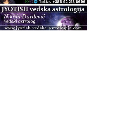
.08.
Zagreb+Online
Osnovni ThetaHealing® tečaj, Zagreb i Online
.08.
Pula
Access BARS®, otpusti stres
.08.
Pula
Access Energetski Facelift®
.08.
Zagreb
Pjesma srca / Zagreb
Online
Tečaj Višeg Vodstva, razvijanja intuicije i Akaša
zapisa
.08.
Online
Postanite Nositelj Vibracije Nove Zemlje
.08.
Visoko
Alemka Dauskardt – Jednodnevna radionica
sistemskih konstelacija