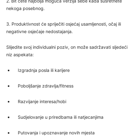
2. Bit ćete najbolja moguća verzija sebe kada susretnete
nekoga posebnog.
3. Produktivnost će spriječiti osjećaj usamljenosti, očaj ili
negativne osjećaje nedostajanja.
Slijedite svoj individualni poziv, on može sadržavati sljedeći
niz aspekata:
Izgradnja posla ili karijere
Poboljšanje zdravlja/fitness
Razvijanje interesa/hobi
Sudjelovanje u priredbama ili natjecanjima
Putovanja i upoznavanje novih mjesta