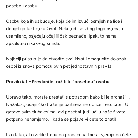
posebnu osobu.
Osobu koja ih uzbuđuje, koja će im izvući osmijeh na lice i
donijeti jarke boje u život. Neki ljudi se zbog toga osjećaju
usamljeno, osjećaju očaj ili čak beznađe. Ipak, to nema
apsolutno nikakvog smisla.
Najbolji pristup je da otvorite svoj život i omogućite dolazak
osobi iz snova pomoću ovih pet jednostavnih pravila:
Pravilo # 1 – Prestanite tražiti tu “posebnu” osobu
Upravo tako, morate prestati s potragom kako bi je pronašli…
Nažalost, očajničko traženje partnera ne donosi rezultate. U
gotovo svim slučajevima, ovi posebni ljudi ući u naše živote
potpuno nenamjerno. I kada se pojave vi ćete to znati!
Isto tako, ako želite trenutno pronaći partnera, vjerojatno ćete