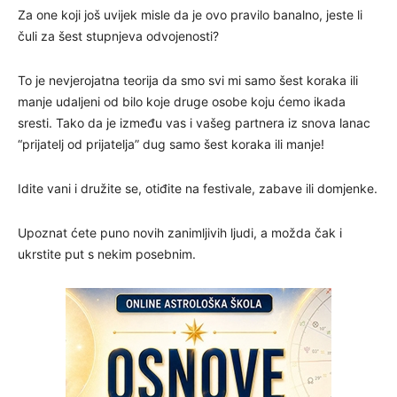
Za one koji još uvijek misle da je ovo pravilo banalno, jeste li
čuli za šest stupnjeva odvojenosti?
To je nevjerojatna teorija da smo svi mi samo šest koraka ili
manje udaljeni od bilo koje druge osobe koju ćemo ikada
sresti. Tako da je između vas i vašeg partnera iz snova lanac
“prijatelj od prijatelja” dug samo šest koraka ili manje!
Idite vani i družite se, otiđite na festivale, zabave ili domjenke.
Upoznat ćete puno novih zanimljivih ljudi, a možda čak i
ukrstite put s nekim posebnim.