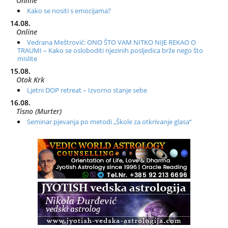
Online
Kako se nositi s emocijama?
14.08.
Online
Vedrana Meštrović: ONO ŠTO VAM NITKO NIJE REKAO O
TRAUMI – Kako se osloboditi njezinih posljedica brže nego što
mislite
15.08.
Otok Krk
Ljetni DOP retreat – Izvorno stanje sebe
16.08.
Tisno (Murter)
Seminar pjevanja po metodi „Škole za otkrivanje glasa“
20.08.
Online
Radionica: Pomagači iz drugih dimenzija Online – otvoreno za
sve
21.08.
Zagreb+Online
Osnovni ThetaHealing® tečaj, Zagreb i Online
22.08.
Pula
Access BARS®, otpusti stres