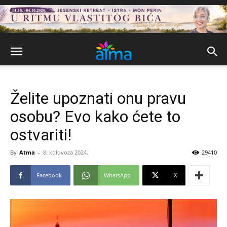
Želite upoznati onu pravu
osobu? Evo kako ćete to
ostvariti!
By
Atma
-
8. kolovoza 2024.
29410
Facebook
WhatsApp
X