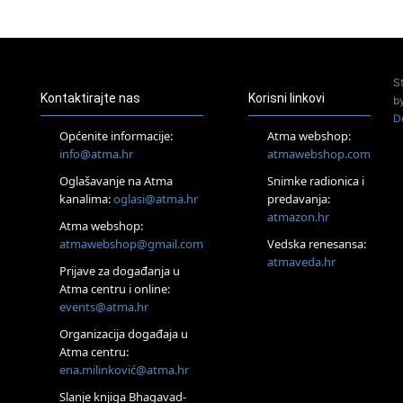
23.08.
Pula
Access Energetski Facelift®
24.08.
S
Zagreb
Kontaktirajte nas
Korisni linkovi
b
Pjesma srca / Zagreb
D
Online
Općenite informacije:
Atma webshop:
Tečaj Višeg Vodstva, razvijanja intuicije i Akaša zapisa
info@atma.hr
atmawebshop.com
26.08.
Oglašavanje na Atma
Snimke radionica i
Online
kanalima:
oglasi@atma.hr
predavanja:
Postanite Nositelj Vibracije Nove Zemlje
atmazon.hr
27.08.
Atma webshop:
Visoko
atmawebshop@gmail.com
Vedska renesansa:
Alemka Dauskardt – Jednodnevna radionica sistemskih
atmaveda.hr
Prijave za događanja u
konstelacija
Atma centru i online:
29.08.
events@atma.hr
Zagreb
HOD PO ŽERAVICI – Seminar koji mijenja tijelo, duh i um
Organizacija događaja u
SoulFest – Festival glazbe, mudrosti i zajedništva
Atma centru:
30.08.
ena.milinković@atma.hr
Zagreb
Slanje knjiga Bhagavad-
Access BARS® edukacija otpusti stres