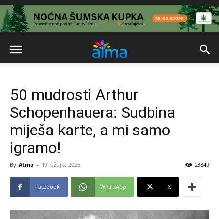
50 mudrosti Arthur
Schopenhauera: Sudbina
miješa karte, a mi samo
igramo!
By
Atma
-
19. ožujka 2026.
23849
Facebook
WhatsApp
X