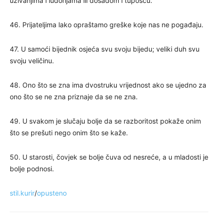
uživanjima i ludorijama ili dosadom i tupošću.
46. Prijateljima lako opraštamo greške koje nas ne pogađaju.
47. U samoći bijednik osjeća svu svoju bijedu; veliki duh svu
svoju veličinu.
48. Ono što se zna ima dvostruku vrijednost ako se ujedno za
ono što se ne zna priznaje da se ne zna.
49. U svakom je slučaju bolje da se razboritost pokaže onim
što se prešuti nego onim što se kaže.
50. U starosti, čovjek se bolje čuva od nesreće, a u mladosti je
bolje podnosi.
stil.kurir
/
opusteno