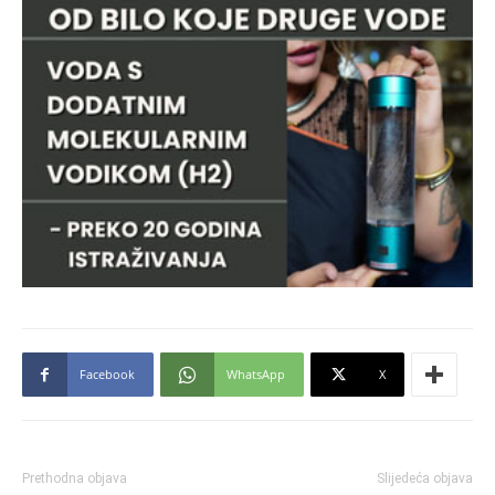
Facebook
WhatsApp
X
Prethodna objava
Slijedeća objava