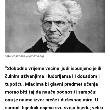
Foto: commons.wikimedia.org
“Slobodno vrijeme većine ljudi ispunjeno je ili
čulnim uživanjima i ludorijama ili dosadom i
tupošću. Mladima bi glavni predmet učenja
morao biti taj da nauče podnositi samoću:
ona je naime izvor sreće i duševnog mira. U
samoći bijednik osjeća svu svoju bijedu; veliki