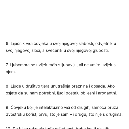
6. Liječnik vidi čovjeka u svoj njegovoj slabosti, odvjetnik u
svoj njegovoj zloći, a svećenik u svoj njegovoj gluposti.
7. Ljubomora se uvijek rađa s ljubavlju, ali ne umire uvijek s
njom.
8. Ljude u društvo tjera unutrašnja praznina i dosada. Ako
osjete da su nam potrebni, ljudi postaju obijesni i arogantni.
9. Čovjeku koji je intelektualno viši od drugih, samoća pruža
dvostruku korist; prvu, što je sam – i drugu, što nije s drugima.
10. Da bi se priznala tuđa vrijednost, treba imati vlastitu.