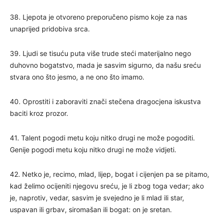
38. Ljepota je otvoreno preporučeno pismo koje za nas
unaprijed pridobiva srca.
39. Ljudi se tisuću puta više trude steći materijalno nego
duhovno bogatstvo, mada je sasvim sigurno, da našu sreću
stvara ono što jesmo, a ne ono što imamo.
40. Oprostiti i zaboraviti znači stečena dragocjena iskustva
baciti kroz prozor.
41. Talent pogodi metu koju nitko drugi ne može pogoditi.
Genije pogodi metu koju nitko drugi ne može vidjeti.
42. Netko je, recimo, mlad, lijep, bogat i cijenjen pa se pitamo,
kad želimo ocijeniti njegovu sreću, je li zbog toga vedar; ako
je, naprotiv, vedar, sasvim je svejedno je li mlad ili star,
uspavan ili grbav, siromašan ili bogat: on je sretan.