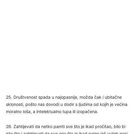
25. Društvenost spada u najopasnije, možda čak i ubitačne
sklonosti, pošto nas dovodi u dodir s ljudima od kojih je većina
moralno loša, a intelektualno tupa ili izopačena.
26. Zahtijevati da netko pamti sve što je ikad pročitao, bilo bi
isto što i zahtijevati da sve ono što je ikad pojeo još uvijek nosi