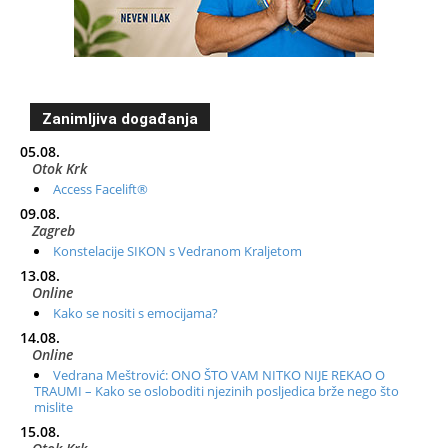
Zanimljiva događanja
05.08.
Otok Krk
Access Facelift®
09.08.
Zagreb
Konstelacije SIKON s Vedranom Kraljetom
13.08.
Online
Kako se nositi s emocijama?
14.08.
Online
Vedrana Meštrović: ONO ŠTO VAM NITKO NIJE REKAO O
TRAUMI – Kako se osloboditi njezinih posljedica brže nego što
mislite
15.08.