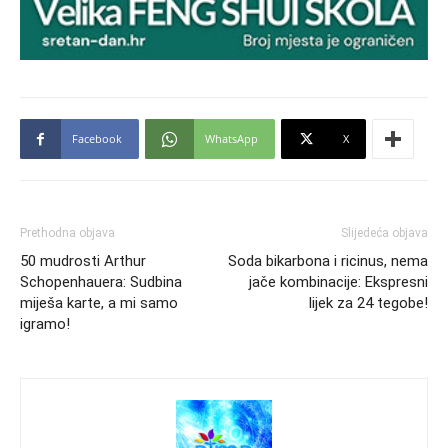
Facebook
WhatsApp
X
Prethodna objava
Slijedeća objava
50 mudrosti Arthur
Soda bikarbona i ricinus, nema
Schopenhauera: Sudbina
jače kombinacije: Ekspresni
miješa karte, a mi samo
lijek za 24 tegobe!
igramo!