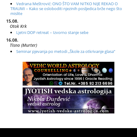
Vedrana Meštrović: ONO ŠTO VAM NITKO NIJE REKAO O
TRAUMI – Kako se osloboditi njezinih posljedica brže nego što
mislite
15.08.
Otok Krk
Ljetni DOP retreat – Izvorno stanje sebe
16.08.
Tisno (Murter)
Seminar pjevanja po metodi „Škole za otkrivanje glasa“
20.08.
Online
Radionica: Pomagači iz drugih dimenzija Online – otvoreno za
sve
21.08.
Zagreb+Online
Osnovni ThetaHealing® tečaj, Zagreb i Online
22.08.
Pula
Access BARS®, otpusti stres
23.08.
Pula
Access Energetski Facelift®