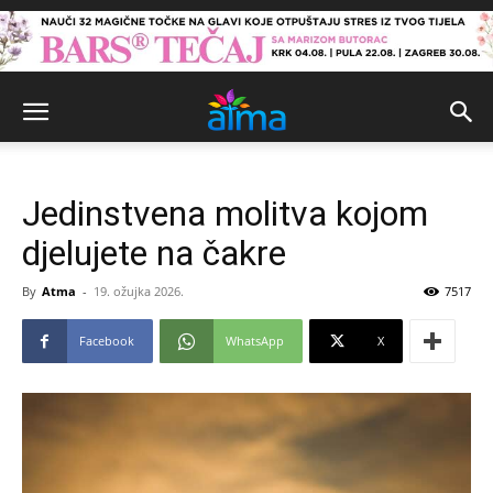
Jedinstvena molitva kojom
djelujete na čakre
By
Atma
-
19. ožujka 2026.
7517
Facebook
WhatsApp
X