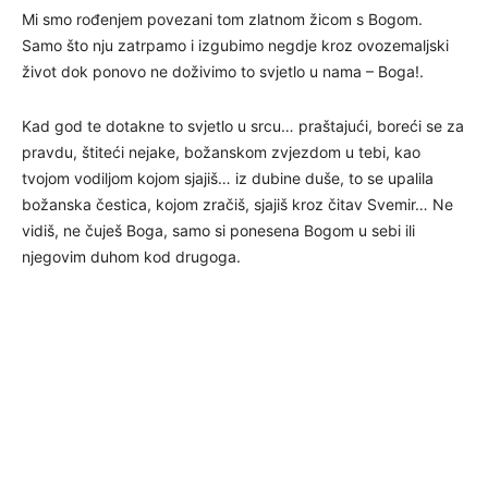
Mi smo rođenjem povezani tom zlatnom žicom s Bogom.
Samo što nju zatrpamo i izgubimo negdje kroz ovozemaljski
život dok ponovo ne doživimo to svjetlo u nama – Boga!.
Kad god te dotakne to svjetlo u srcu… praštajući, boreći se za
pravdu, štiteći nejake, božanskom zvjezdom u tebi, kao
tvojom vodiljom kojom sjajiš… iz dubine duše, to se upalila
božanska čestica, kojom zračiš, sjajiš kroz čitav Svemir… Ne
vidiš, ne čuješ Boga, samo si ponesena Bogom u sebi ili
njegovim duhom kod drugoga.