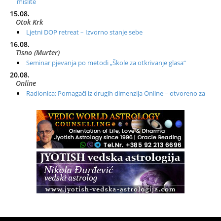
mislite
15.08.
Otok Krk
Ljetni DOP retreat – Izvorno stanje sebe
16.08.
Tisno (Murter)
Seminar pjevanja po metodi „Škole za otkrivanje glasa“
20.08.
Online
Radionica: Pomagači iz drugih dimenzija Online – otvoreno za
sve
21.08.
Zagreb+Online
Osnovni ThetaHealing® tečaj, Zagreb i Online
22.08.
Zagreb
Osnovna radionica za izscjeljivanje pranom (Basic Pranic
Healing course)
Pula
Access BARS®, otpusti stres
23.08.
Pula