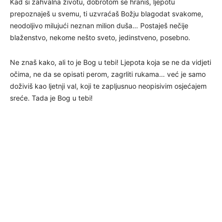
Kad si zahvalna životu, dobrotom se hraniš, ljepotu
prepoznaješ u svemu, ti uzvraćaš Božju blagodat svakome,
neodoljivo milujući neznan milion duša… Postaješ nečije
blaženstvo, nekome nešto sveto, jedinstveno, posebno.
Ne znaš kako, ali to je Bog u tebi! Ljepota koja se ne da vidjeti
očima, ne da se opisati perom, zagrliti rukama… već je samo
doživiš kao ljetnji val, koji te zapljusnuo neopisivim osjećajem
sreće. Tada je Bog u tebi!