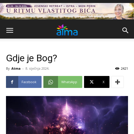
Gdje je Bog?
By
Atma
-
8. siječnja 2024.
2421
Facebook
WhatsApp
X