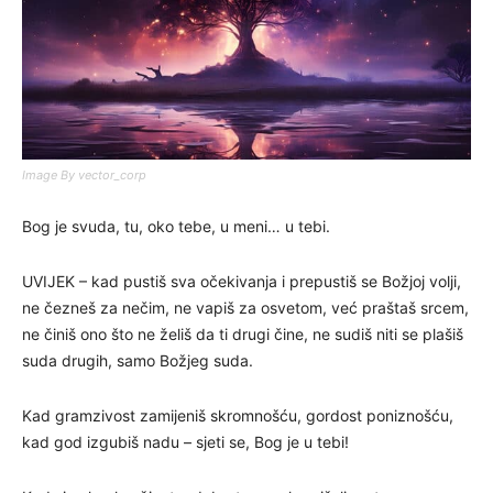
Image By vector_corp
Bog je svuda, tu, oko tebe, u meni… u tebi.
UVIJEK – kad pustiš sva očekivanja i prepustiš se Božjoj volji,
ne čezneš za nečim, ne vapiš za osvetom, već praštaš srcem,
ne činiš ono što ne želiš da ti drugi čine, ne sudiš niti se plašiš
suda drugih, samo Božjeg suda.
Kad gramzivost zamijeniš skromnošću, gordost poniznošću,
kad god izgubiš nadu – sjeti se, Bog je u tebi!