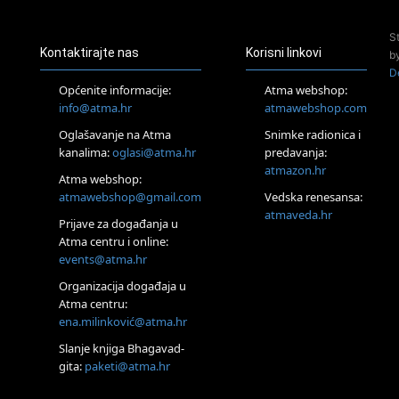
Access Energetski Facelift®
24.08.
S
Zagreb
Kontaktirajte nas
Korisni linkovi
b
Pjesma srca / Zagreb
D
Online
Općenite informacije:
Atma webshop:
Tečaj Višeg Vodstva, razvijanja intuicije i Akaša zapisa
info@atma.hr
atmawebshop.com
25.08.
Oglašavanje na Atma
Snimke radionica i
Online
kanalima:
oglasi@atma.hr
predavanja:
Upisi u program Profesionalni hipnoterapeut — nova
generacija kreće 25.08. 2026.
atmazon.hr
Atma webshop:
26.08.
atmawebshop@gmail.com
Vedska renesansa:
Online
atmaveda.hr
Postanite Nositelj Vibracije Nove Zemlje
Prijave za događanja u
Atma centru i online:
27.08.
events@atma.hr
Visoko
Alemka Dauskardt – Jednodnevna radionica sistemskih
Organizacija događaja u
konstelacija
Atma centru:
29.08.
ena.milinković@atma.hr
Zagreb
HOD PO ŽERAVICI – Seminar koji mijenja tijelo, duh i um
Slanje knjiga Bhagavad-
SoulFest – Festival glazbe, mudrosti i zajedništva
gita:
paketi@atma.hr
Radoboj