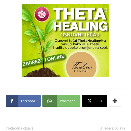
Facebook
WhatsApp
X
Prethodna objava
Slijedeća objava