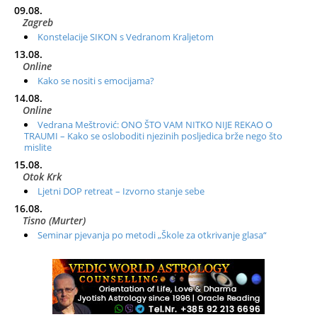
09.08.
Zagreb
Konstelacije SIKON s Vedranom Kraljetom
13.08.
Online
Kako se nositi s emocijama?
14.08.
Online
Vedrana Meštrović: ONO ŠTO VAM NITKO NIJE REKAO O
TRAUMI – Kako se osloboditi njezinih posljedica brže nego što
mislite
15.08.
Otok Krk
Ljetni DOP retreat – Izvorno stanje sebe
16.08.
Tisno (Murter)
Seminar pjevanja po metodi „Škole za otkrivanje glasa“
20.08.
Online
Radionica: Pomagači iz drugih dimenzija Online – otvoreno za
sve
21.08.