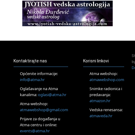
Zagreb+Online
Osnovni ThetaHealing® tečaj, Zagreb i Online
22.08.
Pula
Access BARS®, otpusti stres
23.08.
Pula
Access Energetski Facelift®
24.08.
S
Zagreb
Kontaktirajte nas
Korisni linkovi
b
Pjesma srca / Zagreb
D
Online
Općenite informacije:
Atma webshop:
Tečaj Višeg Vodstva, razvijanja intuicije i Akaša zapisa
info@atma.hr
atmawebshop.com
26.08.
Oglašavanje na Atma
Snimke radionica i
Online
kanalima:
oglasi@atma.hr
predavanja:
Postanite Nositelj Vibracije Nove Zemlje
atmazon.hr
27.08.
Atma webshop:
Visoko
atmawebshop@gmail.com
Vedska renesansa:
Alemka Dauskardt – Jednodnevna radionica sistemskih
atmaveda.hr
Prijave za događanja u
konstelacija
Atma centru i online:
29.08.
events@atma.hr
Zagreb