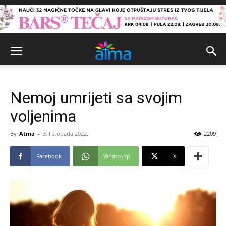
Nemoj umrijeti sa svojim
voljenima
By
Atma
-
3. listopada 2022.
2209
Facebook
WhatsApp
X