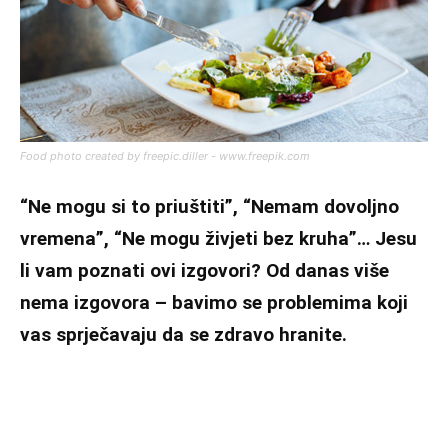
Food photo created by freepic.diller - www.freepik.com
“Ne mogu si to priuštiti”, “Nemam dovoljno
vremena”, “Ne mogu živjeti bez kruha”… Jesu
li vam poznati ovi izgovori? Od danas više
nema izgovora – bavimo se problemima koji
vas sprječavaju da se zdravo hranite.