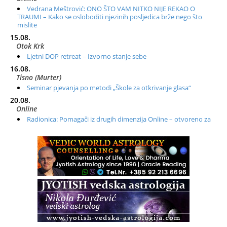
Vedrana Meštrović: ONO ŠTO VAM NITKO NIJE REKAO O
TRAUMI – Kako se osloboditi njezinih posljedica brže nego što
mislite
15.08.
Otok Krk
Ljetni DOP retreat – Izvorno stanje sebe
16.08.
Tisno (Murter)
Seminar pjevanja po metodi „Škole za otkrivanje glasa“
20.08.
Online
Radionica: Pomagači iz drugih dimenzija Online – otvoreno za
sve
21.08.
Zagreb+Online
Osnovni ThetaHealing® tečaj, Zagreb i Online
22.08.
Pula
Access BARS®, otpusti stres
23.08.
Pula
Access Energetski Facelift®