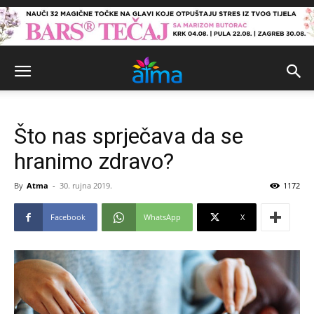
Što nas sprječava da se
hranimo zdravo?
By
Atma
-
30. rujna 2019.
1172
Facebook
WhatsApp
X