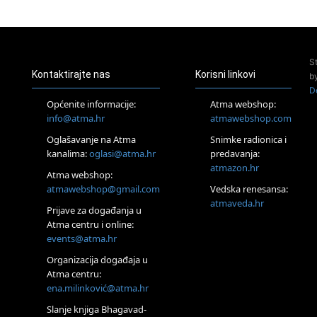
24.08.
Zagreb
Pjesma srca / Zagreb
Online
S
Tečaj Višeg Vodstva, razvijanja intuicije i Akaša zapisa
Kontaktirajte nas
Korisni linkovi
b
26.08.
D
Online
Općenite informacije:
Atma webshop:
Postanite Nositelj Vibracije Nove Zemlje
info@atma.hr
atmawebshop.com
27.08.
Oglašavanje na Atma
Snimke radionica i
Visoko
kanalima:
oglasi@atma.hr
predavanja:
Alemka Dauskardt – Jednodnevna radionica sistemskih
konstelacija
atmazon.hr
Atma webshop:
29.08.
atmawebshop@gmail.com
Vedska renesansa:
Zagreb
atmaveda.hr
Prijave za događanja u
HOD PO ŽERAVICI – Seminar koji mijenja tijelo, duh i um
SoulFest – Festival glazbe, mudrosti i zajedništva
Atma centru i online:
events@atma.hr
Radoboj
Noćna šumska kupka
Organizacija događaja u
30.08.
Atma centru:
Zagreb
ena.milinković@atma.hr
Access BARS® edukacija otpusti stres
Slanje knjiga Bhagavad-
31.08.