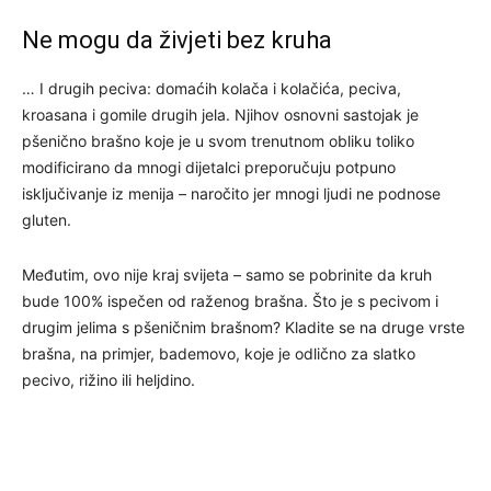
Ne mogu da živjeti bez kruha
… I drugih peciva: domaćih kolača i kolačića, peciva,
kroasana i gomile drugih jela. Njihov osnovni sastojak je
pšenično brašno koje je u svom trenutnom obliku toliko
modificirano da mnogi dijetalci preporučuju potpuno
isključivanje iz menija – naročito jer mnogi ljudi ne podnose
gluten.
Međutim, ovo nije kraj svijeta – samo se pobrinite da kruh
bude 100% ispečen od raženog brašna. Što je s pecivom i
drugim jelima s pšeničnim brašnom? Kladite se na druge vrste
brašna, na primjer, bademovo, koje je odlično za slatko
pecivo, rižino ili heljdino.