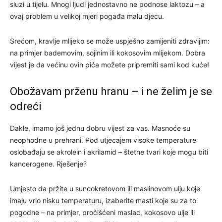
sluzi u tijelu. Mnogi ljudi jednostavno ne podnose laktozu – a
ovaj problem u velikoj mjeri pogađa malu djecu.
Srećom, kravlje mlijeko se može uspješno zamijeniti zdravijim:
na primjer bademovim, sojinim ili kokosovim mlijekom. Dobra
vijest je da većinu ovih pića možete pripremiti sami kod kuće!
Obožavam prženu hranu – i ne želim je se
odreći
Dakle, imamo još jednu dobru vijest za vas. Masnoće su
neophodne u prehrani. Pod utjecajem visoke temperature
oslobađaju se akrolein i akrilamid – štetne tvari koje mogu biti
kancerogene. Rješenje?
Umjesto da pržite u suncokretovom ili maslinovom ulju koje
imaju vrlo nisku temperaturu, izaberite masti koje su za to
pogodne – na primjer, pročišćeni maslac, kokosovo ulje ili