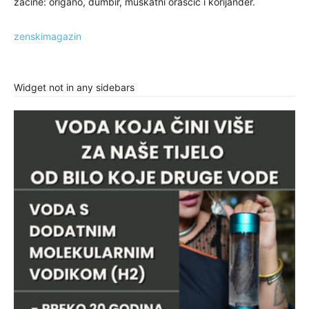
začine: origano, đumbir, muškatni oraščić i korijander.
zenskimagazin
Widget not in any sidebars