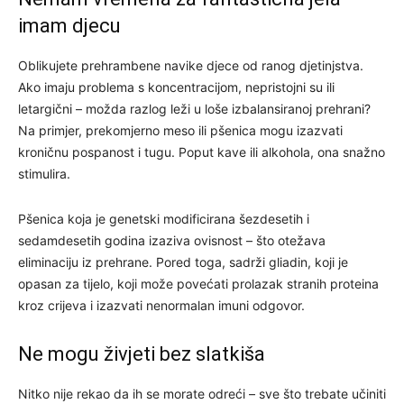
imam djecu
Oblikujete prehrambene navike djece od ranog djetinjstva.
Ako imaju problema s koncentracijom, nepristojni su ili
letargični – možda razlog leži u loše izbalansiranoj prehrani?
Na primjer, prekomjerno meso ili pšenica mogu izazvati
kroničnu pospanost i tugu. Poput kave ili alkohola, ona snažno
stimulira.
Pšenica koja je genetski modificirana šezdesetih i
sedamdesetih godina izaziva ovisnost – što otežava
eliminaciju iz prehrane. Pored toga, sadrži gliadin, koji je
opasan za tijelo, koji može povećati prolazak stranih proteina
kroz crijeva i izazvati nenormalan imuni odgovor.
Ne mogu živjeti bez slatkiša
Nitko nije rekao da ih se morate odreći – sve što trebate učiniti