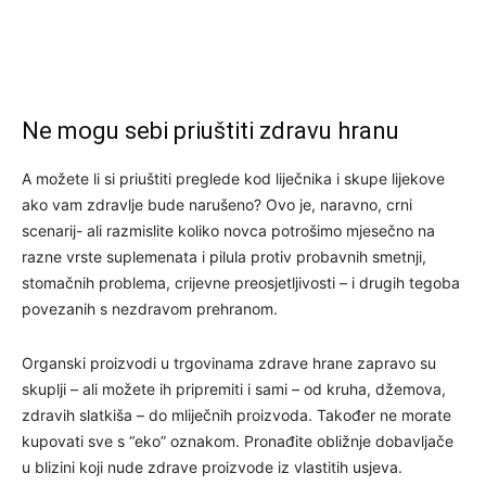
Ne mogu sebi priuštiti zdravu hranu
A možete li si priuštiti preglede kod liječnika i skupe lijekove
ako vam zdravlje bude narušeno? Ovo je, naravno, crni
scenarij- ali razmislite koliko novca potrošimo mjesečno na
razne vrste suplemenata i pilula protiv probavnih smetnji,
stomačnih problema, crijevne preosjetljivosti – i drugih tegoba
povezanih s nezdravom prehranom.
Organski proizvodi u trgovinama zdrave hrane zapravo su
skuplji – ali možete ih pripremiti i sami – od kruha, džemova,
zdravih slatkiša – do mliječnih proizvoda. Također ne morate
kupovati sve s “eko” oznakom. Pronađite obližnje dobavljače
u blizini koji nude zdrave proizvode iz vlastitih usjeva.