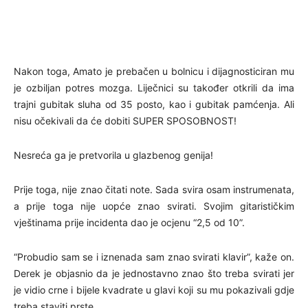
Nakon toga, Amato je prebačen u bolnicu i dijagnosticiran mu
je ozbiljan potres mozga. Liječnici su također otkrili da ima
trajni gubitak sluha od 35 posto, kao i gubitak pamćenja. Ali
nisu očekivali da će dobiti SUPER SPOSOBNOST!
Nesreća ga je pretvorila u glazbenog genija!
Prije toga, nije znao čitati note. Sada svira osam instrumenata,
a prije toga nije uopće znao svirati. Svojim gitarističkim
vještinama prije incidenta dao je ocjenu “2,5 od 10”.
“Probudio sam se i iznenada sam znao svirati klavir”, kaže on.
Derek je objasnio da je jednostavno znao što treba svirati jer
je vidio crne i bijele kvadrate u glavi koji su mu pokazivali gdje
treba staviti prste.