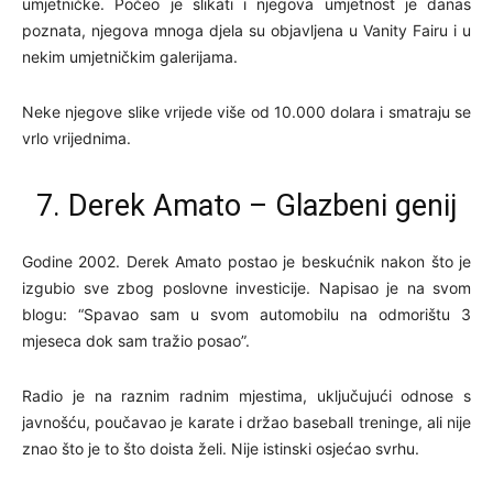
umjetničke. Počeo je slikati i njegova umjetnost je danas
poznata, njegova mnoga djela su objavljena u Vanity Fairu i u
nekim umjetničkim galerijama.
Neke njegove slike vrijede više od 10.000 dolara i smatraju se
vrlo vrijednima.
7. Derek Amato – Glazbeni genij
Godine 2002. Derek Amato postao je beskućnik nakon što je
izgubio sve zbog poslovne investicije. Napisao je na svom
blogu: “Spavao sam u svom automobilu na odmorištu 3
mjeseca dok sam tražio posao”.
Radio je na raznim radnim mjestima, uključujući odnose s
javnošću, poučavao je karate i držao baseball treninge, ali nije
znao što je to što doista želi. Nije istinski osjećao svrhu.