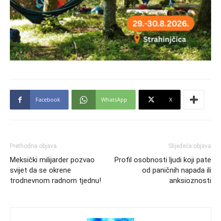
Facebook
WhatsApp
X
Prethodna objava
Slijedeća objava
Meksički milijarder pozvao
Profil osobnosti ljudi koji pate
svijet da se okrene
od paničnih napada ili
trodnevnom radnom tjednu!
anksioznosti