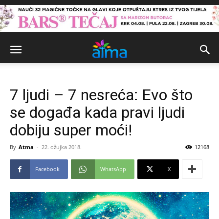
7 ljudi – 7 nesreća: Evo što
se događa kada pravi ljudi
dobiju super moći!
By
Atma
-
22. ožujka 2018.
12168
Facebook
WhatsApp
X