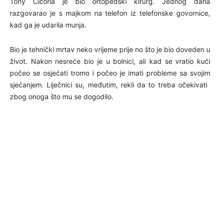
Tony Cicoria je bio ortopedski kirurg. Jednog dana
razgovarao je s majkom na telefon iz telefonske govornice,
kad ga je udarila munja.
Bio je tehnički mrtav neko vrijeme prije no što je bio doveden u
život. Nakon nesreće bio je u bolnici, ali kad se vratio kući
počeo se osjećati tromo i počeo je imati probleme sa svojim
sjećanjem. Liječnici su, međutim, rekli da to treba očekivati ​​
zbog onoga što mu se dogodilo.