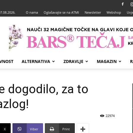
07.08.2026.
O nama
Oglašavajte se na ATMI
Newsletter
Webshop
Uvje
VNOST
ALTERNATIVA
ZDRAVLJE
MAGAZIN
R
e dogodilo, za to
azlog!
22974
X
Viber
Print