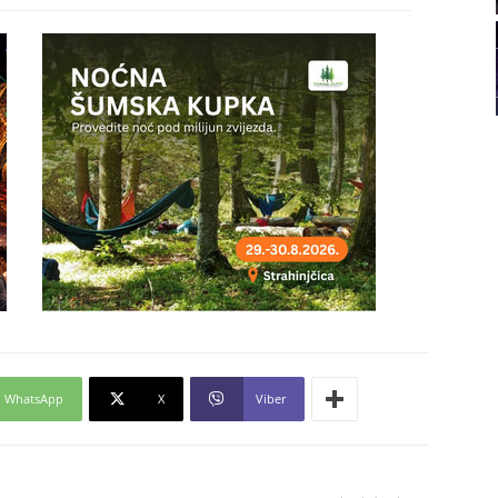
21
22
23
24
26
WhatsApp
X
Viber
27