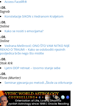
Access Facelift®
.08.
Zagreb
Konstelacije SIKON s Vedranom Kraljetom
.08.
Online
Kako se nositi s emocijama?
.08.
Online
Vedrana Meštrović: ONO ŠTO VAM NITKO NIJE
REKAO O TRAUMI – Kako se osloboditi njezinih
posljedica brže nego što mislite
.08.
Otok Krk
Ljetni DOP retreat – Izvorno stanje sebe
.08.
Tisno (Murter)
Seminar pjevanja po metodi „Škole za otkrivanje
glasa“
.08.
Online
Radionica: Pomagači iz drugih dimenzija Online –
otvoreno za sve