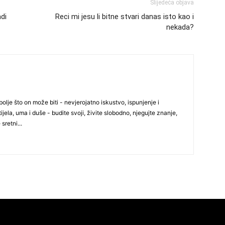
Slijedeća objava
29
adi
Reci mi jesu li bitne stvari danas isto kao i
nekada?
30
31
olje što on može biti - nevjerojatno iskustvo, ispunjenje i
ijela, uma i duše - budite svoji, živite slobodno, njegujte znanje,
28
 sretni...
05
06