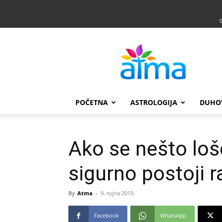
Atma
POČETNA
ASTROLOGIJA
DUHO
Ako se nešto loš
sigurno postoji r
By
Atma
-
9. rujna 2019.
Facebook
WhatsApp