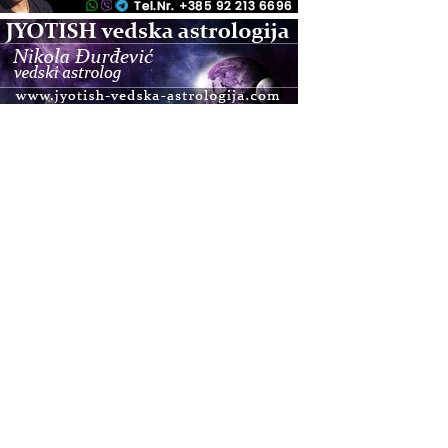
.08.
Zagreb+Online
Osnovni ThetaHealing® tečaj, Zagreb i Online
.08.
Pula
Access BARS®, otpusti stres
.08.
Pula
Access Energetski Facelift®
.08.
Zagreb
Pjesma srca / Zagreb
Online
Tečaj Višeg Vodstva, razvijanja intuicije i Akaša
zapisa
.08.
Online
Postanite Nositelj Vibracije Nove Zemlje
.08.
Visoko
Alemka Dauskardt – Jednodnevna radionica
sistemskih konstelacija