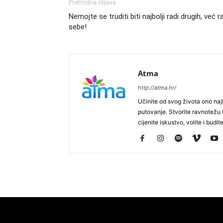
Prethodna objava
Nemojte se truditi biti najbolji radi drugih, već r
sebe!
Atma
http://atma.hr/
Učinite od svog života ono najb
putovanje. Stvorite ravnotežu t
cijenite iskustvo, volite i budite