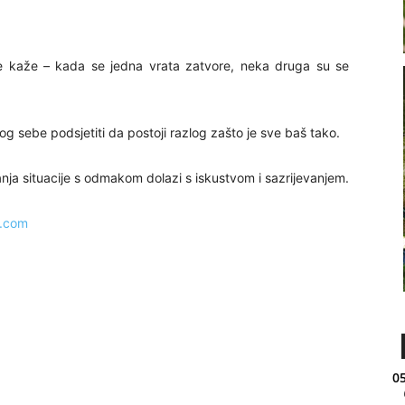
se kaže – kada se jedna vrata zatvore, neka druga su se
amog sebe podsjetiti da postoji razlog zašto je sve baš tako.
anja situacije s odmakom dolazi s iskustvom i sazrijevanjem.
a.com
05