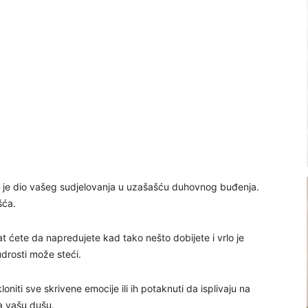
 To je dio vašeg sudjelovanja u uzašašću duhovnog buđenja.
šća.
 ćete da napredujete kad tako nešto dobijete i vrlo je
udrosti može steći.
loniti sve skrivene emocije ili ih potaknuti da isplivaju na
za vašu dušu.