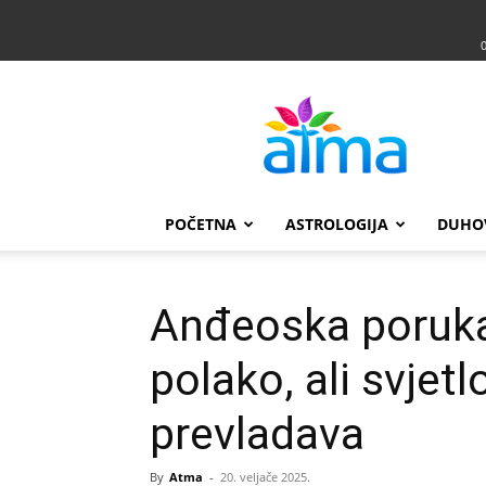
Atma
POČETNA
ASTROLOGIJA
DUHO
Anđeoska poruka
polako, ali svjet
prevladava
By
Atma
-
20. veljače 2025.