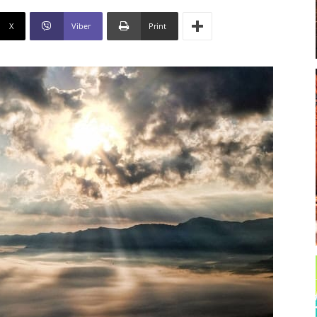
X
Viber
Print