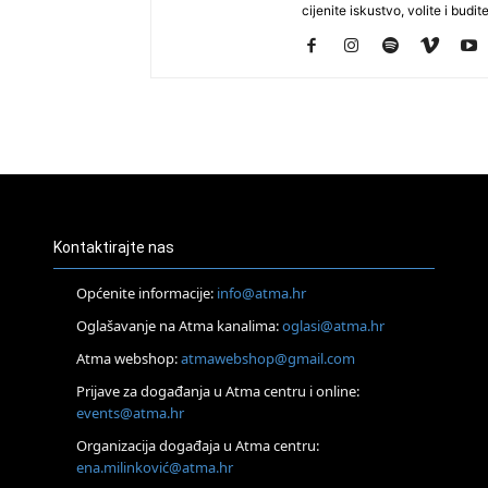
cijenite iskustvo, volite i budite
Kontaktirajte nas
Općenite informacije:
info@atma.hr
Oglašavanje na Atma kanalima:
oglasi@atma.hr
Atma webshop:
atmawebshop@gmail.com
Prijave za događanja u Atma centru i online:
events@atma.hr
Organizacija događaja u Atma centru:
ena.milinković@atma.hr