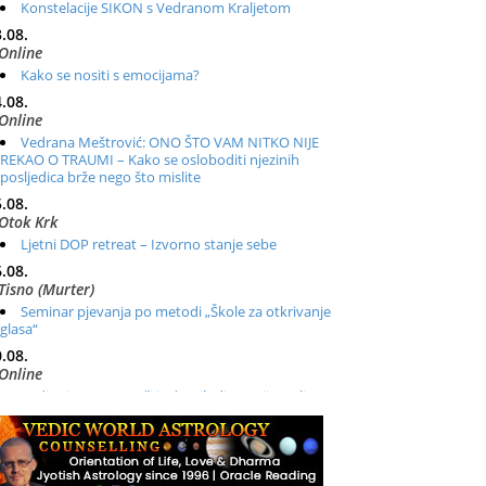
Konstelacije SIKON s Vedranom Kraljetom
.08.
Online
Kako se nositi s emocijama?
.08.
Online
Vedrana Meštrović: ONO ŠTO VAM NITKO NIJE
REKAO O TRAUMI – Kako se osloboditi njezinih
posljedica brže nego što mislite
.08.
Otok Krk
Ljetni DOP retreat – Izvorno stanje sebe
.08.
Tisno (Murter)
Seminar pjevanja po metodi „Škole za otkrivanje
glasa“
.08.
Online
Radionica: Pomagači iz drugih dimenzija Online –
otvoreno za sve
.08.
Zagreb+Online
Osnovni ThetaHealing® tečaj, Zagreb i Online