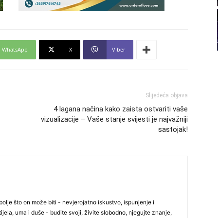
22
23
WhatsApp
X
Viber
24
Slijedeća objava
4 lagana načina kako zaista ostvariti vaše
vizualizacije – Vaše stanje svijesti je najvažniji
sastojak!
26
27
29
olje što on može biti - nevjerojatno iskustvo, ispunjenje i
ijela, uma i duše - budite svoji, živite slobodno, njegujte znanje,