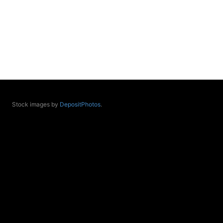
duh i um
SoulFest – Festival glazbe, mudrosti i zajedništva
Radoboj
Noćna šumska kupka
.08.
Zagreb
Access BARS® edukacija otpusti stres
.08.
Zagreb
Access Energetski Facelift®
Stock images by
DepositPhotos
.
.08.-31.08.
Visoko
Alemka Dauskardt – Seminar sistemskih
konstelacija
.09.
Zagreb
PEAT Akademija u Zagrebu upisuje 4. generaciju
polaznika
Online
Jyotish tečajevi 2026/7
.09.
Online