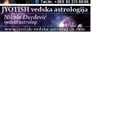
.08.
Pula
Access BARS®, otpusti stres
.08.
Pula
Access Energetski Facelift®
.08.
Zagreb
Pjesma srca / Zagreb
Online
Tečaj Višeg Vodstva, razvijanja intuicije i Akaša
zapisa
.08.
Online
Postanite Nositelj Vibracije Nove Zemlje
.08.
Visoko
Alemka Dauskardt – Jednodnevna radionica
sistemskih konstelacija
.08.
Zagreb
HOD PO ŽERAVICI – Seminar koji mijenja tijelo,