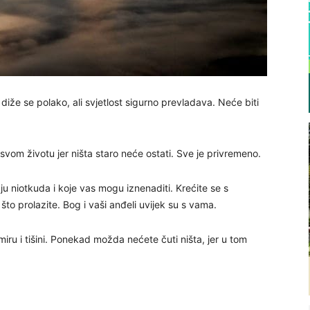
 diže se polako, ali svjetlost sigurno prevladava. Neće biti
 svom životu jer ništa staro neće ostati. Sve je privremeno.
ju niotkuda i koje vas mogu iznenaditi. Krećite se s
to prolazite. Bog i vaši anđeli uvijek su s vama.
 miru i tišini. Ponekad možda nećete čuti ništa, jer u tom