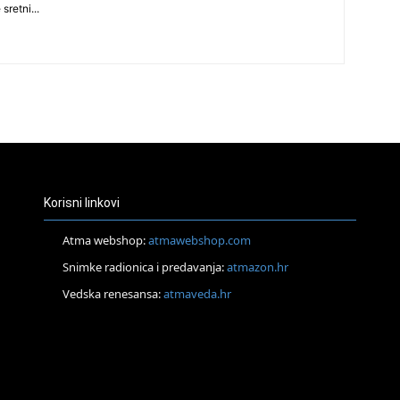
 sretni...
30
31
28
Korisni linkovi
Atma webshop:
atmawebshop.com
Snimke radionica i predavanja:
atmazon.hr
05
Vedska renesansa:
atmaveda.hr
06