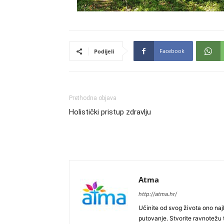
Facebook
Podijeli
Prethodna objava
Holistički pristup zdravlju
Atma
http://atma.hr/
Učinite od svog života ono najb
putovanje. Stvorite ravnotežu t