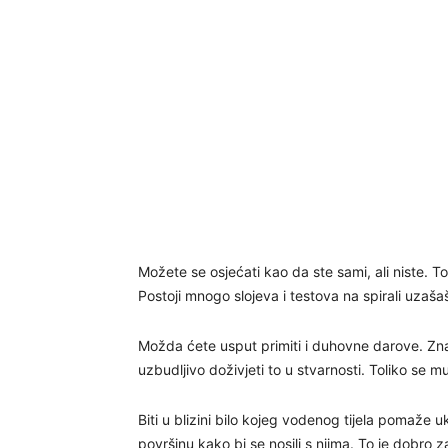
Možete se osjećati kao da ste sami, ali niste.
Postoji mnogo slojeva i testova na spirali uzaša
Možda ćete usput primiti i duhovne darove. Znat
uzbudljivo doživjeti to u stvarnosti. Toliko se m
Biti u blizini bilo kojeg vodenog tijela pomaže uk
površinu kako bi se nosili s njima. To je dobro 