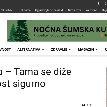
07.08.2026.
O nama
Oglašavajte se na ATMI
Newsletter
Webshop
Uvje
VNOST
ALTERNATIVA
ZDRAVLJE
MAGAZIN
R
 – Tama se diže
lost sigurno
3836