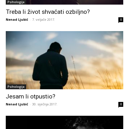
Psihologija
Treba li život shvaćati ozbiljno?
Nenad Ljubić
-
7. veljače 2017.
0
Psihologija
Jesam li otpustio?
Nenad Ljubić
-
30. siječnja 2017.
0