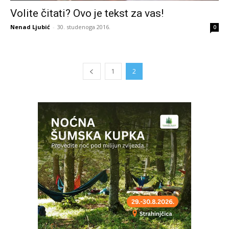
Volite čitati? Ovo je tekst za vas!
Nenad Ljubić
-
30. studenoga 2016.
0
1
2