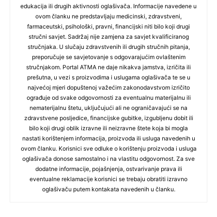
edukacija ili drugih aktivnosti oglašivača. Informacije navedene u
ovom članku ne predstavljaju medicinski, zdravstveni,
farmaceutski, psihološki, pravni, financijski niti bilo koji drugi
stručni savjet. Sadržaj nije zamjena za savjet kvalificiranog
stručnjaka. U slučaju zdravstvenih ili drugih stručnih pitanja,
preporučuje se savjetovanje s odgovarajućim ovlaštenim
stručnjakom. Portal ATMA ne daje nikakva jamstva, izričita ili
prešutna, u vezi s proizvodima i uslugama oglašivača te se u
najvećoj mjeri dopuštenoj važećim zakonodavstvom izričito
ograđuje od svake odgovornosti za eventualnu materijalnu ili
nematerijalnu štetu, uključujući ali ne ograničavajući se na
zdravstvene posljedice, financijske gubitke, izgubljenu dobit ili
bilo koji drugi oblik izravne ili neizravne štete koja bi mogla
nastati korištenjem informacija, proizvoda ili usluga navedenih u
ovom članku. Korisnici sve odluke o korištenju proizvoda i usluga
oglašivača donose samostalno i na vlastitu odgovornost. Za sve
dodatne informacije, pojašnjenja, ostvarivanje prava ili
eventualne reklamacije korisnici se trebaju obratiti izravno
oglašivaču putem kontakata navedenih u članku.