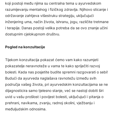
koji postoji među njima su centralna tema u ayurvedskom
razumijevanju mentalnog i fizičkog zdravlja. Njihovo sticanje i
održavanje zahtjeva višestruku strategiju, uključujući
inženjering uma, način života, ishranu, jogu, različite tretmane
i terapije. Danas postoji velika potreba da se ovo znanje učini
dostupnim cjelokupnom društvu.
Pogled na konzultacije
Tijekom konzultacija pokazat ćemo vam kako razumjeti
pokazatelje neravnoteže u vama te kako spriječiti razvoj
bolesti. Kada nas posjetite budite spremni razgovarati o sebi!
Budući da ayurveda naglašava ravnotežu između svih
područja vašeg života, pri ayurvedskim konzultacijama se ne
dijagnosticira samo tjelesno stanje, već se nastoji dobiti širi
uvid u vašu prošlost i povijest bolesti, uključujući i pitanja o
prehrani, navikama, zvanju, radnoj okolini, vježbanju i
međuljudskim odnosima.