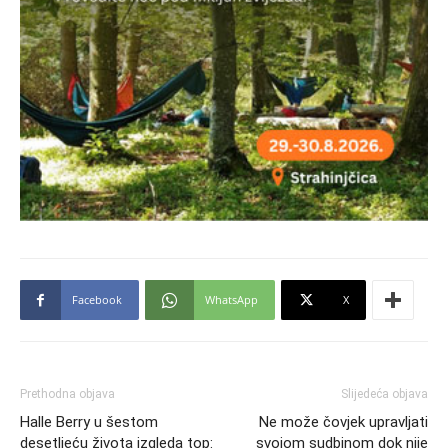
Facebook
WhatsApp
X
Prethodna objava
Slijedeća objava
Halle Berry u šestom
Ne može čovjek upravljati
desetljeću života izgleda top:
svojom sudbinom dok nije