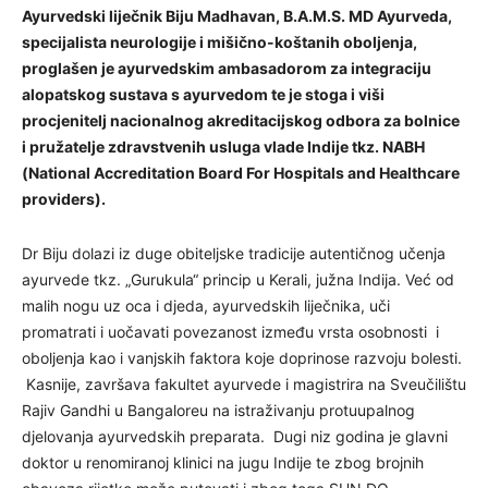
Ayurvedski liječnik Biju Madhavan, B.A.M.S. MD Ayurveda,
specijalista neurologije i mišično-koštanih oboljenja,
proglašen je ayurvedskim ambasadorom za integraciju
alopatskog sustava s ayurvedom te je stoga i viši
procjenitelj nacionalnog akreditacijskog odbora za bolnice
i pružatelje zdravstvenih usluga vlade Indije tkz. NABH
(National Accreditation Board For Hospitals and Healthcare
providers).
Dr Biju dolazi iz duge obiteljske tradicije autentičnog učenja
ayurvede tkz. „Gurukula“ princip u Kerali, južna Indija. Već od
malih nogu uz oca i djeda, ayurvedskih liječnika, uči
promatrati i uočavati povezanost između vrsta osobnosti i
oboljenja kao i vanjskih faktora koje doprinose razvoju bolesti.
Kasnije, završava fakultet ayurvede i magistrira na Sveučilištu
Rajiv Gandhi u Bangaloreu na istraživanju protuupalnog
djelovanja ayurvedskih preparata. Dugi niz godina je glavni
doktor u renomiranoj klinici na jugu Indije te zbog brojnih