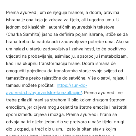
Prema ayurvedi, um se njeguje hranom, a dobra, pravilna
ishrana je ona koja je zdrava za tijelo, ali i ugodna umu. U
jednom od klasičnih i autentičnih ayurvedskih tekstova
(Charka Samhita) jasno se definira pojam ishrane, ističe se da
hrana treba da nadoknadi i zadovolji sve potrebe uma. Ako se
um nalazi u stanju zadovoljstva i zahvalnosti, to će pozitivno
utjecati na probavljanje, asimilaciju, apsorpciju i metabolizam,
kao i na ukupnu transformaciju hrane. Dobra ishrana će
omogućiti pojedincu da transformira stanje svoje svijesti od
tamastične preko rajastične do satvične. Više o satvi, rajasu i
tamasu možete pročitati:
https://sun-do-
ayurveda.hr/ayurvedske-konzultacije/
. Prema ayurvedi, ne
treba prilaziti hrani sa strahom ili bilo kojom drugom štetnom
emocijom, jer crijeva mogu osjetiti te štetne emocije i naštetiti
sponi između crijeva i mozga. Prema ayurvedi, hrana se
odvaja na tri dijela: jedan dio se pretvara u naše tijelo, drugi
dio u otpad, a treći dio u um. I zato je bitan stav s kojim