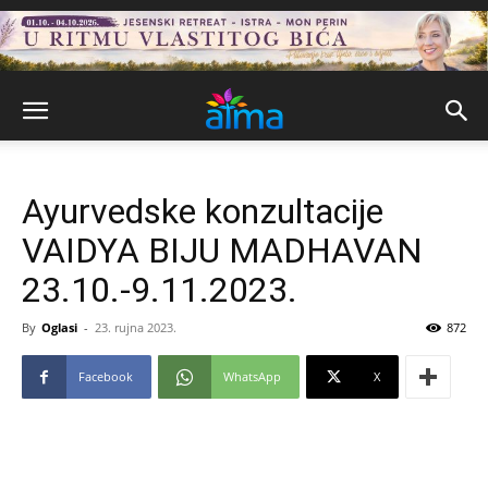
Ayurvedske konzultacije
VAIDYA BIJU MADHAVAN
23.10.-9.11.2023.
By
Oglasi
-
23. rujna 2023.
872
Facebook
WhatsApp
X