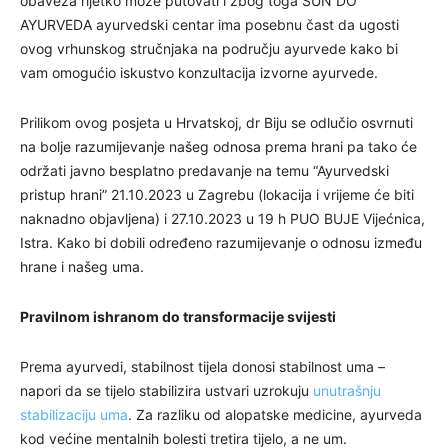
obaveza rijetko može putovati i zbog toga SUN DO
AYURVEDA ayurvedski centar ima posebnu čast da ugosti
ovog vrhunskog stručnjaka na području ayurvede kako bi
vam omogućio iskustvo konzultacija izvorne ayurvede.
Prilikom ovog posjeta u Hrvatskoj, dr Biju se odlučio osvrnuti
na bolje razumijevanje našeg odnosa prema hrani pa tako će
održati javno besplatno predavanje na temu “Ayurvedski
pristup hrani” 21.10.2023 u Zagrebu (lokacija i vrijeme će biti
naknadno objavljena) i 27.10.2023 u 19 h PUO BUJE Vijećnica,
Istra. Kako bi dobili određeno razumijevanje o odnosu između
hrane i našeg uma.
Pravilnom ishranom do transformacije svijesti
Prema ayurvedi, stabilnost tijela donosi stabilnost uma –
napori da se tijelo stabilizira ustvari uzrokuju
unutrašnju
stabilizaciju uma
. Za razliku od alopatske medicine, ayurveda
kod većine mentalnih bolesti tretira tijelo, a ne um.