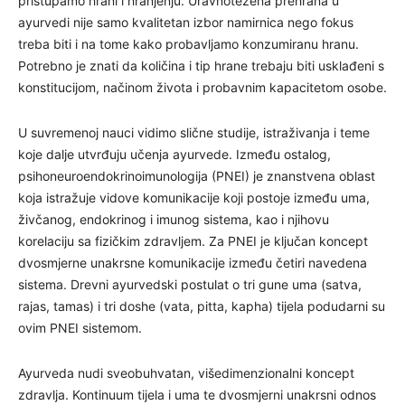
pristupamo hrani i hranjenju. Uravnotežena prehrana u
ayurvedi nije samo kvalitetan izbor namirnica nego fokus
treba biti i na tome kako probavljamo konzumiranu hranu.
Potrebno je znati da količina i tip hrane trebaju biti usklađeni s
konstitucijom, načinom života i probavnim kapacitetom osobe.
U suvremenoj nauci vidimo slične studije, istraživanja i teme
koje dalje utvrđuju učenja ayurvede. Između ostalog,
psihoneuroendokrinoimunologija (PNEI) je znanstvena oblast
koja istražuje vidove komunikacije koji postoje između uma,
živčanog, endokrinog i imunog sistema, kao i njihovu
korelaciju sa fizičkim zdravljem. Za PNEI je ključan koncept
dvosmjerne unakrsne komunikacije između četiri navedena
sistema. Drevni ayurvedski postulat o tri gune uma (satva,
rajas, tamas) i tri doshe (vata, pitta, kapha) tijela podudarni su
ovim PNEI sistemom.
Ayurveda nudi sveobuhvatan, višedimenzionalni koncept
zdravlja. Kontinuum tijela i uma te dvosmjerni unakrsni odnos