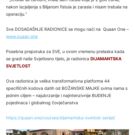
nakon iscjeljenja s Biljanom fistula je zarasla i nisam trebala na
operaciju.“
Sve DOSADAŠNJE RADIONICE se mogu naći na Quaan One –
www.quaan.one
Posebna preporuka za SVE, u ovom vremenu prelaska kada
se gradi naše Svjetlosno tijelo, je radionica
DIJAMANTSKA
SVJETLOST
Ova radionica je velika transformativna platforma 44
specifičnih kodova datih od BOŽANSKE MAJKE svima nama s
jednim ciljem – najubrzanije i najintenzivnije BUĐENJE
pojedinaca i globalnog čovječanstva
https://quaan.one/courses/dijamantska-svetlost-serijal/