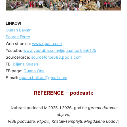
LINKOVI
Quaan Balkan
Source Force
Web stranica:
www.quaan.one
Youtube:
www.youtube.com/@quaanbalkan6125
SourceForce:
sourceforce888.podia.com
FB:
Biljana Quaan
FB page:
Quaan One
E-mail:
quaan.balkan@gmail.com
REFERENCE – podcasti
:
izabrani podcasti iz 2025. i 2026. godine
(prema datumu
objave)
VIŠE podcasta,
Klipovi, Kristali-Templejti, Magdalena kodovi,