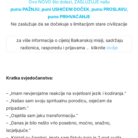
Ovo NOVO što dolazi, ZASLUŽUJE našu
punu PAŽNJU, puni USHIĆENI DOČEK, punu PROSLAVU,
puno PRIHVAĆANJE
Ne zaslužuje da se dočekuje s limitacijom stare civilizacije
za više informacija o cijeloj Balkanskoj misiji, sadržaju
radionica, rasporedu i prijavama .. kliknite
ovdje
Kratka svjedočanstva:
– „Imam nevjerojatne reakcije na svjetlosni jezik i kodiranja.“
– „Našao sam svoju spiritualnu porodicu, osjećam da
pripadam.“
– „Osjetila sam jaku transformaciju.“
– „Danas je bilo nešto vrlo posebno, moćno, snažno,
iscjeljujuće.“
– „Kristali su čarobni, imala sam fistulu koja je 2 god curila,