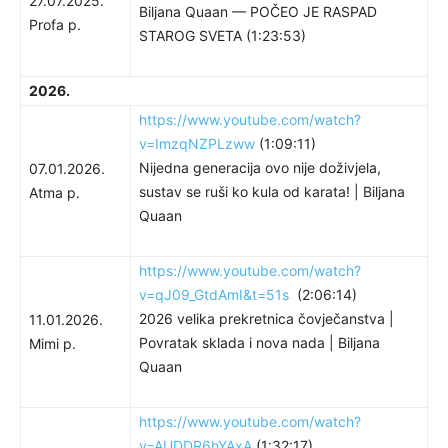
27.07.2025.
Biljana Quaan — POČEO JE RASPAD
Profa p.
STAROG SVETA (1:23:53)
2026.
https://www.youtube.com/watch?
v=ImzqNZPLzww
(1:09:11)
Nijedna generacija ovo nije doživjela,
07.01.2026.
sustav se ruši ko kula od karata! | Biljana
Atma p.
Quaan
https://www.youtube.com/watch?
v=qJ09_GtdAmI&t=51s
(2:06:14)
2026 velika prekretnica čovječanstva |
11.01.2026.
Povratak sklada i nova nada | Biljana
Mimi p.
Quaan
https://www.youtube.com/watch?
v=AUDDR6hYAxA
(1:32:17)