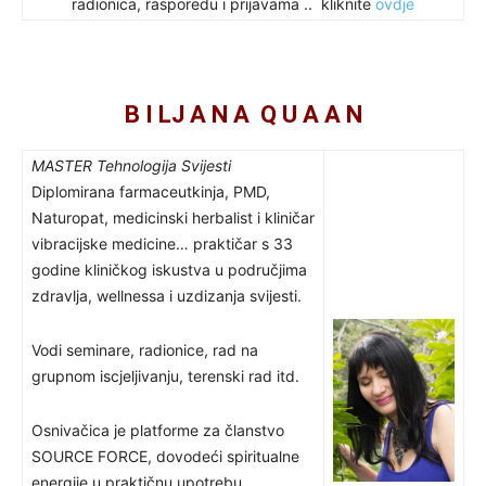
radionica, rasporedu i prijavama .. kliknite
ovdje
B I LJ A N A Q U A A N
MASTER Tehnologija Svijesti
Diplomirana farmaceutkinja, PMD,
Naturopat, medicinski herbalist i kliničar
vibracijske medicine… praktičar s 33
godine kliničkog iskustva u područjima
zdravlja, wellnessa i uzdizanja svijesti.
Vodi seminare, radionice, rad na
grupnom iscjeljivanju, terenski rad itd.
Osnivačica je platforme za članstvo
SOURCE FORCE, dovodeći spiritualne
energije u praktičnu upotrebu.