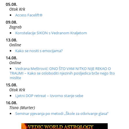
05.08.
Otok Krk
Access Facelift®
09.08.
Zagreb
Konstelacije SIKON s Vedranom Kraljetom
13.08.
Online
Kako se nositi s emocijama?
14.08.
Online
Vedrana Meštrović: ONO ŠTO VAM NITKO NIJE REKAO O
TRAUMI – Kako se osloboditi njezinih posljedica brže nego što
mislite
15.08.
Otok Krk
Ljetni DOP retreat – Izvorno stanje sebe
16.08.
Tisno (Murter)
Seminar pjevanja po metodi „Škole za otkrivanje glasa“
20.08.
Online