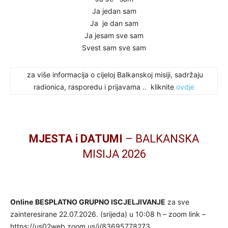
Ja jedan sam
Ja je dan sam
Ja jesam sve sam
Svest sam sve sam
za više informacija o cijeloj Balkanskoj misiji, sadržaju
radionica, rasporedu i prijavama .. kliknite
ovdje
MJESTA i DATUMI
– BALKANSKA
MISIJA 2026
Online
BESPLATNO GRUPNO ISCJELJIVANJE
za sve
zainteresirane 22.07.2026. (srijeda) u 10:08 h – zoom link –
https://us02web.zoom.us/j/83695778273