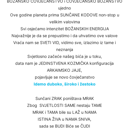
BOŽANSKO ČOVJEČANSTVO i ČOVJEČANSKO BOŽANSTVO
ujedno
Ove godine planeta prima SUNČANE KODOVE non-stop u
velikim valovima
Svi osjećamo intenzitet BOŽANSKIH ENERGIJA
Najvažnije je da se prepustimo i da uhvatimo ove valove
Vraća nam se SVETI VID, vidimo sve, izlazimo iz tame i
neznanja
Svjetlosno začeće našeg bića je u toku,
data nam je JEDINSTVENA KOZMIČKA konfiguracija
ARKAIMSKO JAJE,
pojavljuje se novo čovječanstvo
Idemo duboko, široko i žestoko
Sunčani ZRAK poništava MRAK
Zbog SVJETLOSTI SAME nestaju TAME
MRAK i TAMA bile su LAŽ u NAMA
ISTINA ŽIVA u NAMA SNIVA,
sada se BUDI Biće se ČUDI