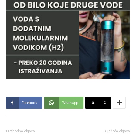
Facebook
WhatsApp
X
Prethodna objava
Slijedeća objava