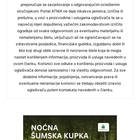
preporučuje se savjetovanje s odgovarajućim ovlaštenim
stručnjakom. Portal ATMA ne daje nikakva jamstva, izričita ili
prešutna, u vezi s proizvodima i uslugama oglašivača te se u
najvećoj mjeri dopuštenoj važećim zakonodavstvom izričito
ograđuje od svake odgovornosti za eventualnu materijalnu ili
nematerijalnu štetu, uključujući ali ne ograničavajući se na
zdravstvene posljedice, financijske gubitke, izgubljenu dobit ili
bilo koji drugi oblik izravne ili neizravne štete koja bi mogla
nastati korištenjem informacija, proizvoda ili usluga navedenih u
ovom članku. Korisnici sve odluke o korištenju proizvoda i usluga
oglašivača donose samostalno i na vlastitu odgovornost. Za sve
dodatne informacije, pojašnjenja, ostvarivanje prava ili
eventualne reklamacije korisnici se trebaju obratiti izravno
oglašivaču putem kontakata navedenih u članku.