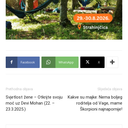
Facebook
WhatsApp
X
Prethodna objava
Slijedeća objava
Svjetlost žene – Otkrijte svoju
Kakve su majke: Nema boljeg
moć uz Devi Mohan (22. –
roditelja od Vage, mame
23.3.2025.)
Škorpioni najnapornije!