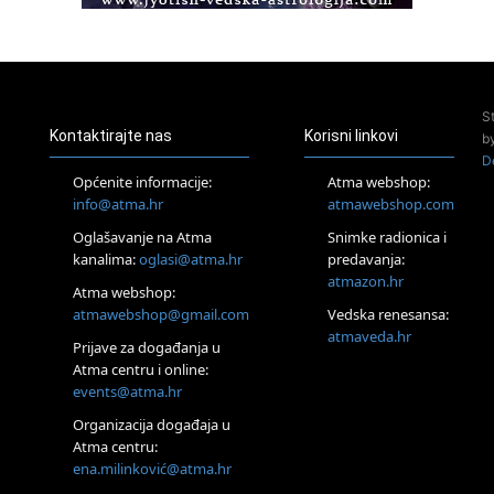
Access BARS®, otpusti stres
23.08.
Pula
Access Energetski Facelift®
24.08.
S
Zagreb
Kontaktirajte nas
Korisni linkovi
b
Pjesma srca / Zagreb
D
Online
Općenite informacije:
Atma webshop:
Tečaj Višeg Vodstva, razvijanja intuicije i Akaša zapisa
info@atma.hr
atmawebshop.com
25.08.
Oglašavanje na Atma
Snimke radionica i
Online
kanalima:
oglasi@atma.hr
predavanja:
Upisi u program Profesionalni hipnoterapeut — nova
generacija kreće 25.08. 2026.
atmazon.hr
Atma webshop:
26.08.
atmawebshop@gmail.com
Vedska renesansa:
Online
atmaveda.hr
Postanite Nositelj Vibracije Nove Zemlje
Prijave za događanja u
Atma centru i online:
27.08.
events@atma.hr
Visoko
Alemka Dauskardt – Jednodnevna radionica sistemskih
Organizacija događaja u
konstelacija
Atma centru:
28.08.
ena.milinković@atma.hr
Online