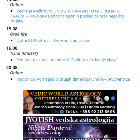
Online
Vedrana Meštrović: ONO ŠTO VAM NITKO NIJE REKAO O
TRAUMI – Kako se osloboditi njezinih posljedica brže nego što
mislite
15.08.
Otok Krk
Ljetni DOP retreat – Izvorno stanje sebe
16.08.
Tisno (Murter)
Seminar pjevanja po metodi „Škole za otkrivanje glasa“
20.08.
Online
Radionica: Pomagači iz drugih dimenzija Online – otvoreno za
sve
21.08.
Zagreb+Online
Osnovni ThetaHealing® tečaj, Zagreb i Online
22.08.
Zagreb
Osnovna radionica za izscjeljivanje pranom (Basic Pranic
Healing course)
Pula