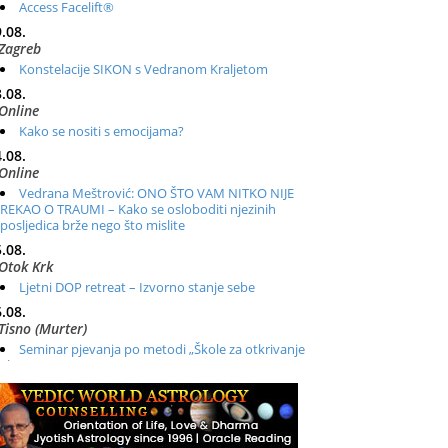
Access Facelift®
.08.
Zagreb
Konstelacije SIKON s Vedranom Kraljetom
.08.
Online
Kako se nositi s emocijama?
.08.
Online
Vedrana Meštrović: ONO ŠTO VAM NITKO NIJE
REKAO O TRAUMI – Kako se osloboditi njezinih
posljedica brže nego što mislite
.08.
Otok Krk
Ljetni DOP retreat – Izvorno stanje sebe
.08.
Tisno (Murter)
Seminar pjevanja po metodi „Škole za otkrivanje
glasa“
.08.
Online
Radionica: Pomagači iz drugih dimenzija Online –
otvoreno za sve