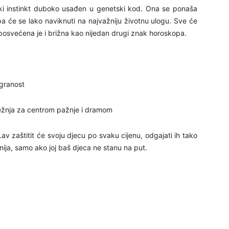
nski instinkt duboko usađen u genetski kod. Ona se ponaša
29
 pa će se lako naviknuti na najvažniju životnu ulogu. Sve će
a posvećena je i brižna kao nijedan drugi znak horoskopa.
30
igranost
31
 težnja za centrom pažnje i dramom
28
Lav zaštitit će svoju djecu po svaku cijenu, odgajati ih tako
nija, samo ako joj baš djeca ne stanu na put.
05
06