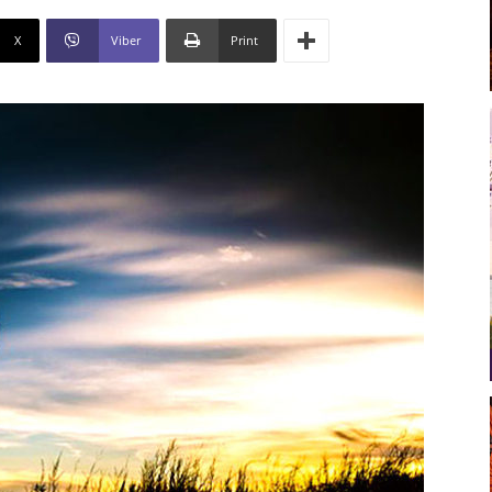
X
Viber
Print