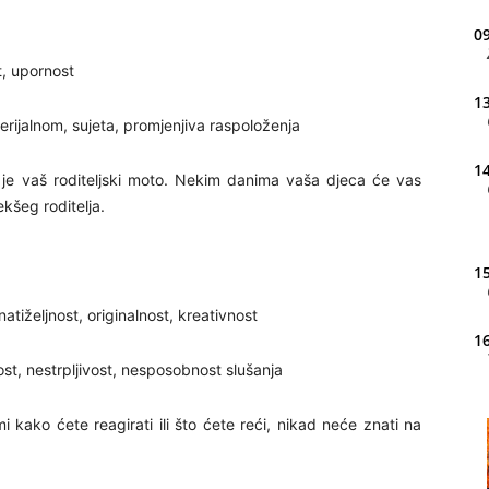
09
t, upornost
13
erijalnom, sujeta, promjenjiva raspoloženja
14
o je vaš roditeljski moto. Nekim danima vaša djeca će vas
kšeg roditelja.
15
natiželjnost, originalnost, kreativnost
16
st, nestrpljivost, nesposobnost slušanja
emi kako ćete reagirati ili što ćete reći, nikad neće znati na
20