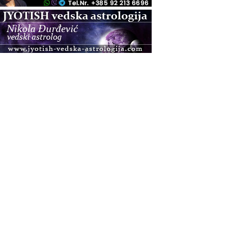
.08.
Zagreb+Online
Osnovni ThetaHealing® tečaj, Zagreb i Online
.08.
Pula
Access BARS®, otpusti stres
.08.
Pula
Access Energetski Facelift®
.08.
Zagreb
Pjesma srca / Zagreb
Online
Tečaj Višeg Vodstva, razvijanja intuicije i Akaša
zapisa
.08.
Online
Postanite Nositelj Vibracije Nove Zemlje
.08.
Visoko
Alemka Dauskardt – Jednodnevna radionica
sistemskih konstelacija