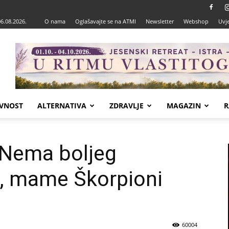
06.08.2026.
O nama
Oglašavajte se na ATMI
Newsletter
Webshop
Uvje
VNOST
ALTERNATIVA
ZDRAVLJE
MAGAZIN
R
 Nema boljeg
e, mame Škorpioni
60004