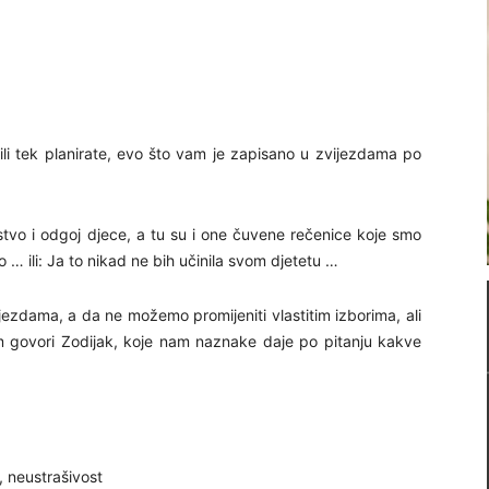
i ili tek planirate, evo što vam je zapisano u zvijezdama po
stvo i odgoj djece, a tu su i one čuvene rečenice koje smo
… ili: Ja to nikad ne bih učinila svom djetetu …
ezdama, a da ne možemo promijeniti vlastitim izborima, ali
am govori Zodijak, koje nam naznake daje po pitanju kakve
, neustrašivost