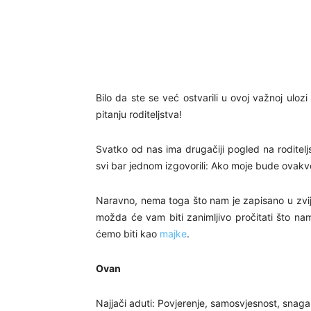
Bilo da ste se već ostvarili u ovoj važnoj uloz
pitanju roditeljstva!
Svatko od nas ima drugačiji pogled na roditelj
svi bar jednom izgovorili: Ako moje bude ovakvo 
Naravno, nema toga što nam je zapisano u zvij
možda će vam biti zanimljivo pročitati što n
ćemo biti kao
majke
.
Ovan
Najjači aduti: Povjerenje, samosvjesnost, snaga