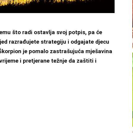
mu što radi ostavlja svoj potpis, pa će
jed razrađujete strategiju i odgajate djecu
korpion je pomalo zastrašujuća mješavina
vrijeme i pretjerane težnje da zaštiti i