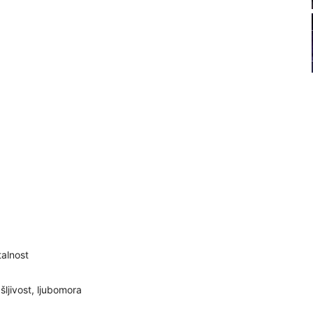
21
22
23
24
26
talnost
27
šljivost, ljubomora