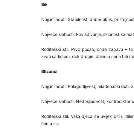
Bik
Najjači aduti: Stabilnost, dobar ukus, pristojnos
Najveće slabosti: Povlađivanje, sklonost ka mat
Roditeljski stil: Prvo posao, onda zabava – t
zvati sadistom, dok drugim danima neće biti me
Blizanci
Najjači aduti: Prilagodljivost, mladenački duh, z
Najveće slabosti: Nedosljednost, kontradiktorno
Roditeljski stil: Vaša djeca će uvijek biti u dil
čemu su.