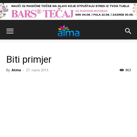
Biti primjer
By
Atma
-
27. rujna 2013.
863