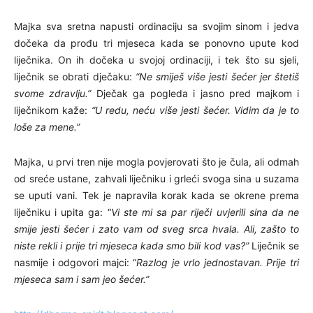
Majka sva sretna napusti ordinaciju sa svojim sinom i jedva
dočeka da prođu tri mjeseca kada se ponovno upute kod
liječnika. On ih dočeka u svojoj ordinaciji, i tek što su sjeli,
liječnik se obrati dječaku:
“Ne smiješ više jesti šećer jer štetiš
svome zdravlju.”
Dječak ga pogleda i jasno pred majkom i
liječnikom kaže:
“U redu, neću više jesti šećer. Vidim da je to
loše za mene.”
Majka, u prvi tren nije mogla povjerovati što je čula, ali odmah
od sreće ustane, zahvali liječniku i grleći svoga sina u suzama
se uputi vani. Tek je napravila korak kada se okrene prema
liječniku i upita ga: “
Vi ste mi sa par riječi uvjerili sina da ne
smije jesti šećer i zato vam od sveg srca hvala. Ali, zašto to
niste rekli i prije tri mjeseca kada smo bili kod vas?”
Liječnik se
nasmije i odgovori majci: “
Razlog je vrlo jednostavan. Prije tri
mjeseca sam i sam jeo šećer.”