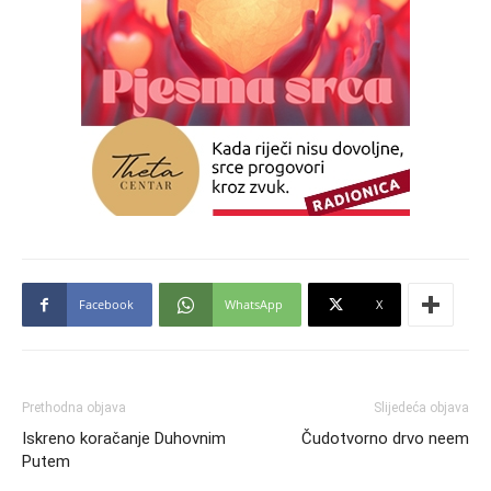
Facebook
WhatsApp
X
Prethodna objava
Slijedeća objava
Iskreno koračanje Duhovnim
Čudotvorno drvo neem
Putem