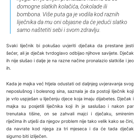
domogne slatkih kolačića, čokolade ili
bombona. Više puta ga je vodila kod raznih
liječnika da mu oni objasne da će jedući slatko
samo naštetiti sebi i svom zdravlju.
Svaki liječnik bi pokušao uvjeriti dječaka da prestane jesti
šećer, ali je dječak tvrdoglavo odbijao njihove savijete. Dječak
ih nije slušao i dalje je na razne načine pronalazio slatkiše i jeo
ih.
Kada je majka već htjela odustati od daljnjeg uvjeravanja svog
neposlušnog i bolesnog sina, saznala je da postoji liječnik koji
je vrlo uspješan u liječenju djece koja imaju dijabetes. Dječak i
majka su posjetili liječnika koji ih je saslušao i nakon par
trenutaka tišine, on se zahvali majci i dječaku, smirenim
riječima ih utješi da njegov problem nije tako velik kako se čini,
da navrate kod njega za tri mjeseca i da će tada dječak
sigurno biti izliječen.