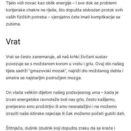
Tijelo vidi novac kao oblik energije – i sve dok se problemi
korijenske chakre ne riješe, što dopušta slobodan protok svih
vaših fizičkih potreba – vjerojatno ćete imati komplikacije sa
zubima.
Vrat
Vrat se često zanemaruje, ali naš krhki živčani sustav
povezuje se s moždanom korom u vratu i grlu. Ovaj dio našeg
tijela sadrži “gmazovski mozak”, najniži dio moždanog debla i
smatra se najstarijim područjem mozga.
On vlada velikim dijelom našeg podsvjesnog uma – kada je
izvan energetske ravnoteže boli nas grlo, često kašljemo,
pretjerano smo proždrljivi ili smo nesnalažljivi i ne možemo
izraziti naše istinske osjećaje ili čak možemo početi gubiti dah.
Štitnjača, dušnik (dušnik koji dopušta zraku da se kreće i