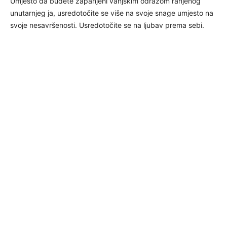
Umjesto da budete zapanjeni vanjskim odrazom ranjenog
unutarnjeg ja, usredotočite se više na svoje snage umjesto na
svoje nesavršenosti. Usredotočite se na ljubav prema sebi.