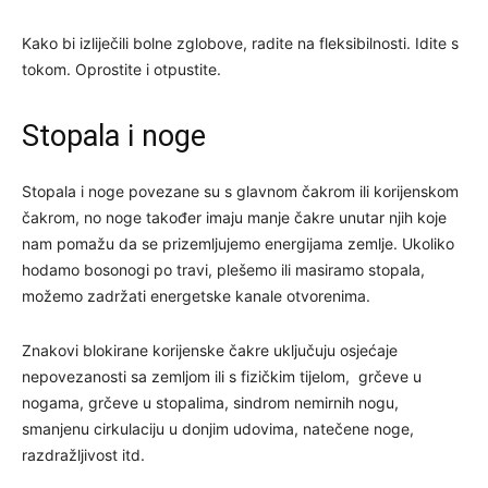
Kako bi izliječili bolne zglobove, radite na fleksibilnosti. Idite s
tokom. Oprostite i otpustite.
Stopala i noge
Stopala i noge povezane su s glavnom čakrom ili korijenskom
čakrom, no noge također imaju manje čakre unutar njih koje
nam pomažu da se prizemljujemo energijama zemlje. Ukoliko
hodamo bosonogi po travi, plešemo ili masiramo stopala,
možemo zadržati energetske kanale otvorenima.
Znakovi blokirane korijenske čakre uključuju osjećaje
nepovezanosti sa zemljom ili s fizičkim tijelom, grčeve u
nogama, grčeve u stopalima, sindrom nemirnih nogu,
smanjenu cirkulaciju u donjim udovima, natečene noge,
razdražljivost itd.