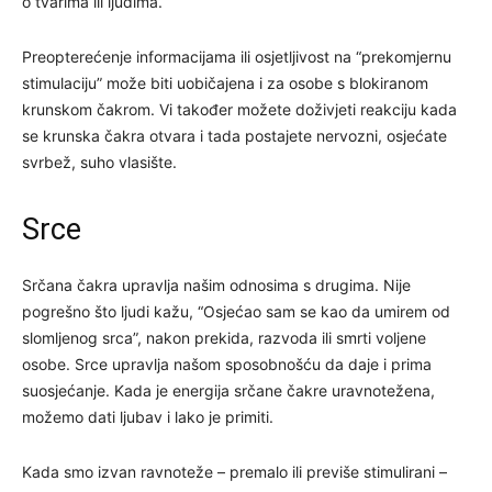
o tvarima ili ljudima.
Preopterećenje informacijama ili osjetljivost na “prekomjernu
stimulaciju” može biti uobičajena i za osobe s blokiranom
krunskom čakrom. Vi također možete doživjeti reakciju kada
se krunska čakra otvara i tada postajete nervozni, osjećate
svrbež, suho vlasište.
Srce
Srčana čakra upravlja našim odnosima s drugima. Nije
pogrešno što ljudi kažu, “Osjećao sam se kao da umirem od
slomljenog srca”, nakon prekida, razvoda ili smrti voljene
osobe. Srce upravlja našom sposobnošću da daje i prima
suosjećanje. Kada je energija srčane čakre uravnotežena,
možemo dati ljubav i lako je primiti.
Kada smo izvan ravnoteže – premalo ili previše stimulirani –