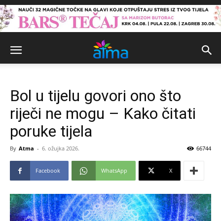
Bol u tijelu govori ono što
riječi ne mogu – Kako čitati
poruke tijela
By
Atma
-
6. ožujka 2026.
66744
Facebook
WhatsApp
X