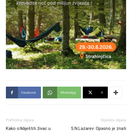
Facebook
WhatsApp
X
Prethodna objava
Slijedeća objava
Kako otkliještiti živac u
S.N.Lazarev: Opasno je znati