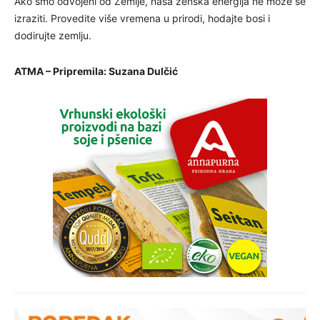
Ako smo odvojeni od Zemlje, naša ženska energija ne može se
izraziti. Provedite više vremena u prirodi, hodajte bosi i
dodirujte zemlju.
ATMA – Pripremila: Suzana Dulčić