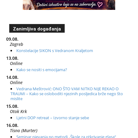
Zanimljiva događanja
09.08.
Zagreb
Konstelacije SIKON s Vedranom Kraljetom
13.08.
Online
Kako se nositi s emocijama?
14.08.
Online
Vedrana Meštrović: ONO ŠTO VAM NITKO NIJE REKAO O
TRAUMI – Kako se osloboditi njezinih posljedica brže nego što
mislite
15.08.
Otok Krk
Ljetni DOP retreat – Izvorno stanje sebe
16.08.
Tisno (Murter)
Seminar pjevanja po metodi „Škole za otkrivanje glasa“