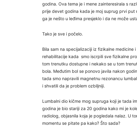
godina. Ova tema je i mene zainteresirala s ra
prije devet godina kada je moj suprug prvi put
ga je nešto u leđima presjeklo i da ne može usta
Tako je sve i počelo.
Bila sam na specijalizaciji iz fizikalne medicine i
rehabilitacije kada smo iscrpili sve fizikalne p
tom trenutku dostupne i nekako se u tom trenutku
bola. Međutim bol se ponovo javila nakon godin
tada smo napravili magnetnu rezonancu lumba
i shvatili da je problem ozbiljniji.
Lumbalni dio kičme mog supruga koji je tada i
godina je bio stariji za 20 godina kako mi je kol
radiolog, objasnila koja je pogledala nalaz. U t
momentu se pitate pa kako? Što sada?