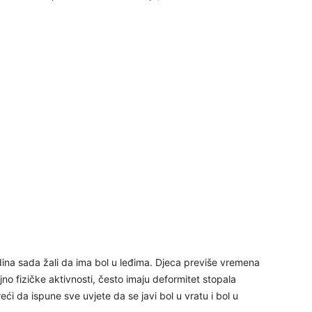
29
30
31
28
05
odina sada žali da ima bol u leđima. Djeca previše vremena
o fizičke aktivnosti, često imaju deformitet stopala
reći da ispune sve uvjete da se javi bol u vratu i bol u
06