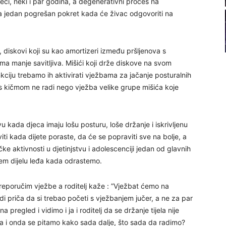
ci, neki i par godina, a degenerativni proces na
21
a jedan pogrešan pokret kada će živac odgovoriti na
22
 diskovi koji su kao amortizeri između pršljenova s
a manje savitljiva. Mišići koji drže diskove na svom
23
 funkciju trebamo ih aktivirati vježbama za jačanje posturalnih
s kičmom ne radi nego vježba velike grupe mišića koje
24
vu kada djeca imaju lošu posturu, loše držanje i iskrivljenu
iti kada dijete poraste, da će se popraviti sve na bolje, a
e aktivnosti u djetinjstvu i adolescenciji jedan od glavnih
njem dijelu leđa kada odrastemo.
26
reporučim vježbe a roditelj kaže : ”Vježbat ćemo na
27
 priča da si trebao početi s vježbanjem jučer, a ne za par
regled i vidimo i ja i roditelj da se držanje tijela nije
oza i onda se pitamo kako sada dalje, što sada da radimo?