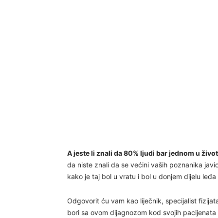
A jeste li znali da 80% ljudi bar jednom u živo
da niste znali da se većini vaših poznanika javi
kako je taj bol u vratu i bol u donjem dijelu leđ
Odgovorit ću vam kao liječnik, specijalist fizijata
bori sa ovom dijagnozom kod svojih pacijenata 