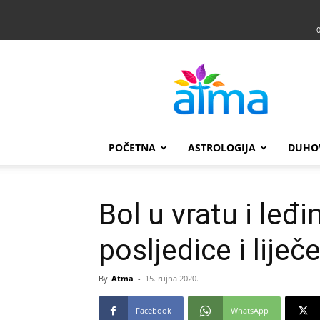
Atma
POČETNA
ASTROLOGIJA
DUHO
Bol u vratu i leđ
posljedice i liječ
By
Atma
-
15. rujna 2020.
Facebook
WhatsApp