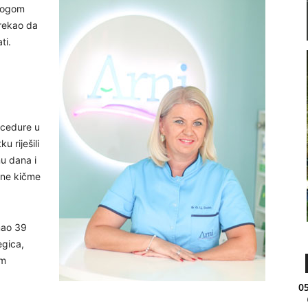
zlogom
 rekao da
ti.
rocedure u
 riješili
u dana i
lne kičme
mao 39
egica,
om
05