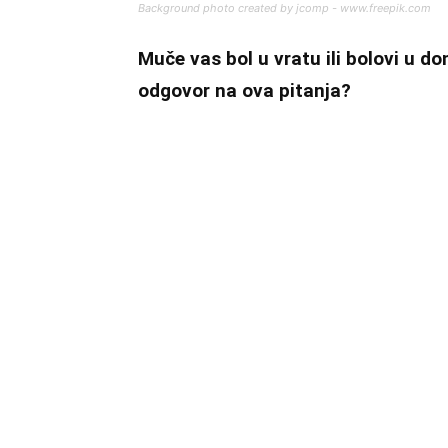
Background photo created by jcomp - www.freepik.com
Muče vas bol u vratu ili bolovi u d
odgovor na ova pitanja?