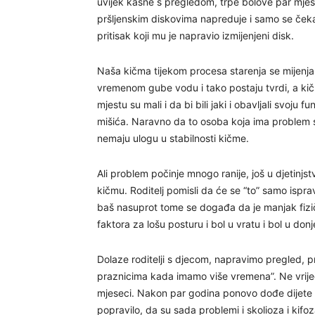
uvijek kasne s pregledom, trpe bolove par mjese
pršljenskim diskovima napreduje i samo se ček
pritisak koji mu je napravio izmijenjeni disk.
Naša kičma tijekom procesa starenja se mijenja,
vremenom gube vodu i tako postaju tvrdi, a kičm
mjestu su mali i da bi bili jaki i obavljali svoju
mišića. Naravno da to osoba koja ima problem 
nemaju ulogu u stabilnosti kičme.
Ali problem počinje mnogo ranije, još u djetinjst
kičmu. Roditelj pomisli da će se “to” samo isprav
baš nasuprot tome se događa da je manjak fizičk
faktora za lošu posturu i bol u vratu i bol u do
Dolaze roditelji s djecom, napravimo pregled, p
praznicima kada imamo više vremena”. Ne vrijedi
mjeseci. Nakon par godina ponovo dođe dijete na p
popravilo, da su sada problemi i skolioza i kif