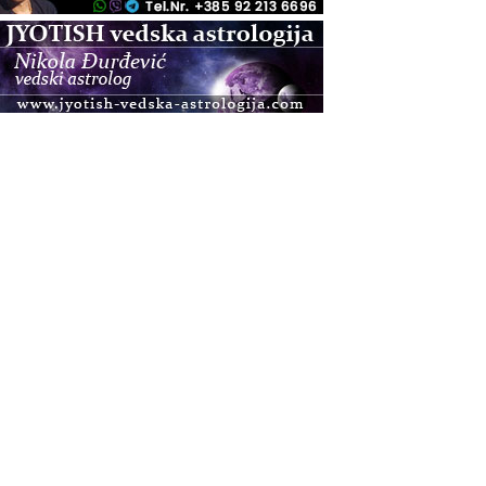
.08.
Zagreb+Online
Osnovni ThetaHealing® tečaj, Zagreb i Online
.08.
Pula
Access BARS®, otpusti stres
.08.
Pula
Access Energetski Facelift®
.08.
Zagreb
Pjesma srca / Zagreb
Online
Tečaj Višeg Vodstva, razvijanja intuicije i Akaša
zapisa
.08.
Online
Postanite Nositelj Vibracije Nove Zemlje
.08.
Visoko
Alemka Dauskardt – Jednodnevna radionica
sistemskih konstelacija