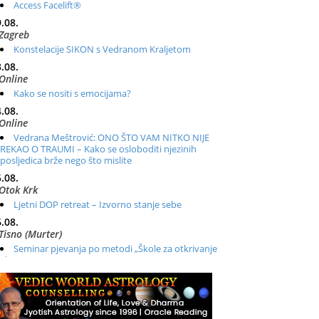
Access Facelift®
.08.
Zagreb
Konstelacije SIKON s Vedranom Kraljetom
.08.
Online
Kako se nositi s emocijama?
.08.
Online
Vedrana Meštrović: ONO ŠTO VAM NITKO NIJE
REKAO O TRAUMI – Kako se osloboditi njezinih
posljedica brže nego što mislite
.08.
Otok Krk
Ljetni DOP retreat – Izvorno stanje sebe
.08.
Tisno (Murter)
Seminar pjevanja po metodi „Škole za otkrivanje
glasa“
.08.
Online
Radionica: Pomagači iz drugih dimenzija Online –
otvoreno za sve