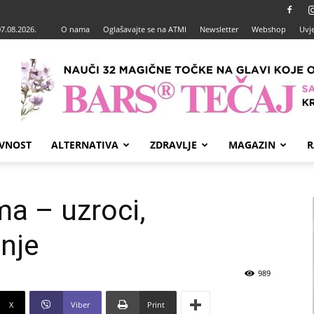
07.08.2026.
O nama
Oglašavajte se na ATMI
Newsletter
Webshop
Uvje
VNOST
ALTERNATIVA
ZDRAVLJE
MAGAZIN
R
ima – uzroci,
enje
989
X
Viber
Print