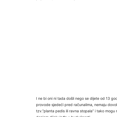
I ne bi oni ni tada došli nego se dijete od 13 g
provode sjedeći pred računalima, nemaju dovoljn
tzv.”planta pedis ili ravna stopala” i tako mogu 