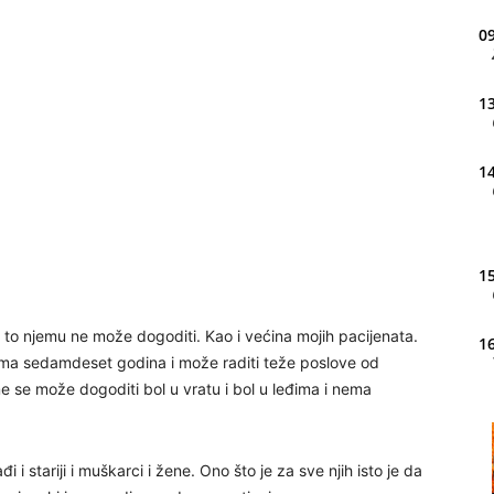
09
13
14
15
se to njemu ne može dogoditi. Kao i većina mojih pacijenata.
16
 ima sedamdeset godina i može raditi teže poslove od
e se može dogoditi bol u vratu i bol u leđima i nema
20
i i stariji i muškarci i žene. Ono što je za sve njih isto je da