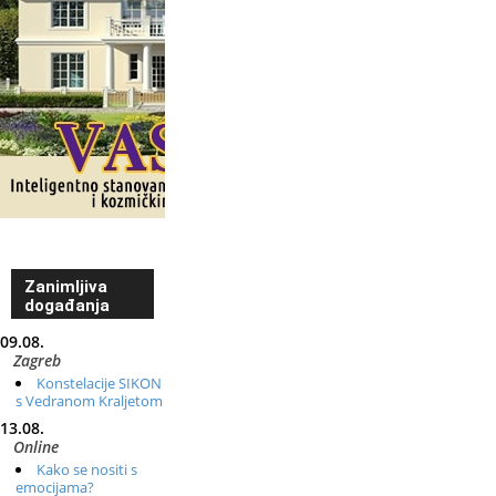
Zanimljiva
događanja
09.08.
Zagreb
Konstelacije SIKON
s Vedranom Kraljetom
13.08.
Online
Kako se nositi s
emocijama?