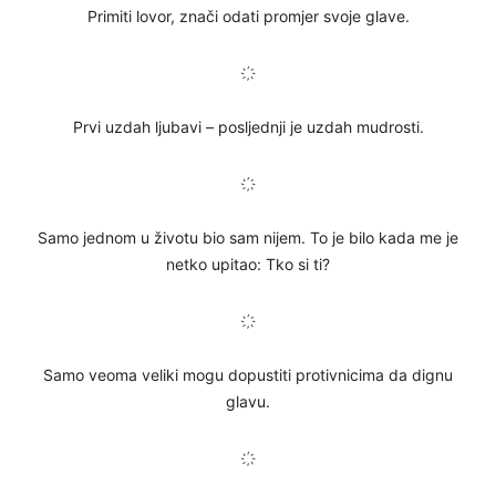
Primiti lovor, znači odati promjer svoje glave.
҉
Prvi uzdah ljubavi – posljednji je uzdah mudrosti.
҉
Samo jednom u životu bio sam nijem. To je bilo kada me je
netko upitao: Tko si ti?
҉
Samo veoma veliki mogu dopustiti protivnicima da dignu
glavu.
҉