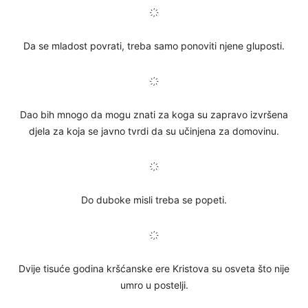
҉
Da se mladost povrati, treba samo ponoviti njene gluposti.
҉
Dao bih mnogo da mogu znati za koga su zapravo izvršena
djela za koja se javno tvrdi da su učinjena za domovinu.
҉
Do duboke misli treba se popeti.
҉
Dvije tisuće godina kršćanske ere Kristova su osveta što nije
umro u postelji.