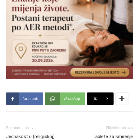
Facebook
WhatsApp
X
Prethodna objava
Slijedeća objava
Jednakost u (religijskoj)
Tablete za smirenje