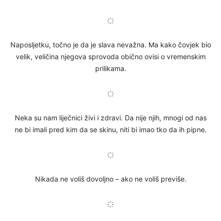
҉
Naposljetku, točno je da je slava nevažna. Ma kako čovjek bio
velik, veličina njegova sprovoda obično ovisi o vremenskim
prilikama.
҉
Neka su nam liječnici živi i zdravi. Da nije njih, mnogi od nas
ne bi imali pred kim da se skinu, niti bi imao tko da ih pipne.
҉
Nikada ne voliš dovoljno – ako ne voliš previše.
҉