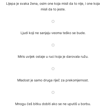
Lijepa je svaka žena, osim one koja misli da to nije, i one koja
misli da to jeste.
҉
Ljudi koji ne sanjaju veoma teško se bude.
҉
Miris uvijek ostaje u ruci koja je darovala ružu.
҉
Mladost je samo druga riječ za prekomjernost.
҉
Mnogu ćeš bitku dobiti ako se ne uputiš u borbu.