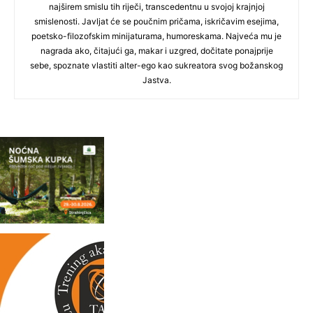
najširem smislu tih riječi, transcedentnu u svojoj krajnjoj
smislenosti. Javljat će se poučnim pričama, iskričavim esejima,
poetsko-filozofskim minijaturama, humoreskama. Najveća mu je
nagrada ako, čitajući ga, makar i uzgred, dočitate ponajprije
sebe, spoznate vlastiti alter-ego kao sukreatora svog božanskog
Jastva.