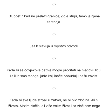
҉
Glupost nikad ne prelazi granice; gdje stupi, tamo je njena
teritorija.
҉
Jezik slavuja u ropstvo odvodi.
҉
Kada bi se čovjekove patnje mogle pročitati na njegovu licu,
žalili bismo mnoge ljude koji inače pobuđuju našu zavist.
҉
Kada bi sve ljude strpali u zatvor, ne bi bilo zločina. Ali ni
života. Mrzim zločin, ali više volim život i sa zločinom nego