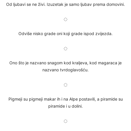
Od ljubavi se ne živi. Izuzetak je samo ljubav prema domovini.
҉
Odviše nisko grade oni koji grade ispod zvijezda.
҉
Ono što je nazvano snagom kod kraljeva, kod magaraca je
nazvano tvrdoglavošću.
҉
Pigmeji su pigmeji makar ih i na Alpe postavili, a piramide su
piramide i u dolini.
҉