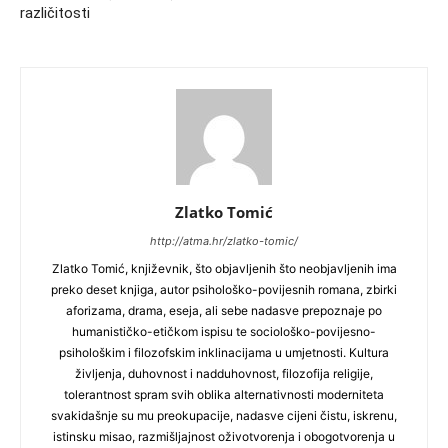
različitosti
Zlatko Tomić
http://atma.hr/zlatko-tomic/
Zlatko Tomić, književnik, što objavljenih što neobjavljenih ima
preko deset knjiga, autor psihološko-povijesnih romana, zbirki
aforizama, drama, eseja, ali sebe nadasve prepoznaje po
humanističko-etičkom ispisu te sociološko-povijesno-
psihološkim i filozofskim inklinacijama u umjetnosti. Kultura
življenja, duhovnost i nadduhovnost, filozofija religije,
tolerantnost spram svih oblika alternativnosti moderniteta
svakidašnje su mu preokupacije, nadasve cijeni čistu, iskrenu,
istinsku misao, razmišljajnost oživotvorenja i obogotvorenja u