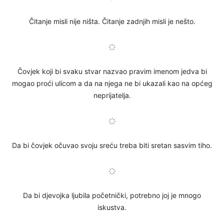
Čitanje misli nije ništa. Čitanje zadnjih misli je nešto.
҉
Čovjek koji bi svaku stvar nazvao pravim imenom jedva bi
mogao proći ulicom a da na njega ne bi ukazali kao na općeg
neprijatelja.
҉
Da bi čovjek očuvao svoju sreću treba biti sretan sasvim tiho.
҉
Da bi djevojka ljubila početnički, potrebno joj je mnogo
iskustva.