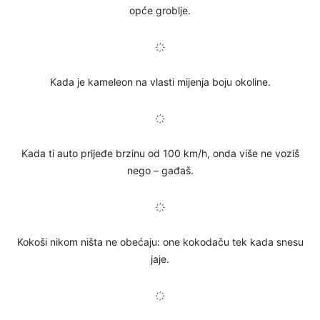
opće groblje.
҉
Kada je kameleon na vlasti mijenja boju okoline.
҉
Kada ti auto prijeđe brzinu od 100 km/h, onda više ne voziš
nego – gađaš.
҉
Kokoši nikom ništa ne obećaju: one kokodaču tek kada snesu
jaje.
҉