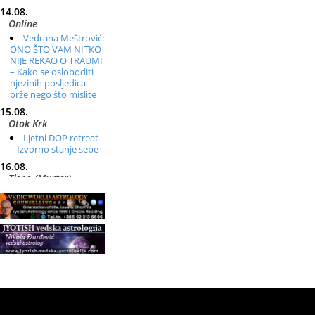
14.08.
Online
Vedrana Meštrović:
ONO ŠTO VAM NITKO
NIJE REKAO O TRAUMI
– Kako se osloboditi
njezinih posljedica
brže nego što mislite
15.08.
Otok Krk
Ljetni DOP retreat
– Izvorno stanje sebe
16.08.
Tisno (Murter)
Seminar pjevanja
po metodi „Škole za
otkrivanje glasa“
20.08.
Online
Radionica:
Pomagači iz drugih
dimenzija Online –
otvoreno za sve
21.08.