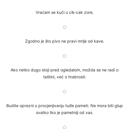
Vraćam se kući u cik-cak zore.
҉
Zgodno je što pivo ne pravi mrlje od kave.
҉
Ako netko dugo stoji pred ogledalom, možda se ne radi o
taštini, već o hrabrosti.
҉
Budite oprezni u procjenjivanju tuđe pameti. Ne mora biti glup
svatko tko je pametniji od vas.
҉