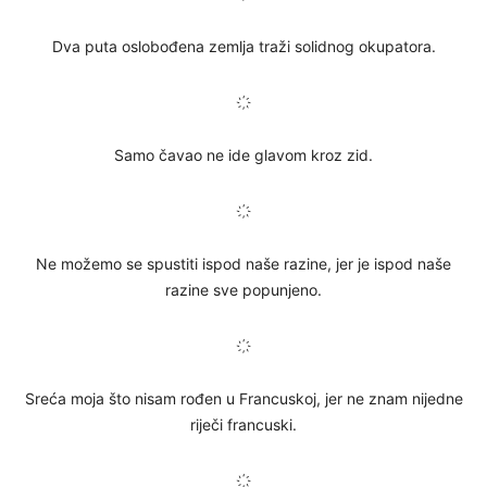
Dva puta oslobođena zemlja traži solidnog okupatora.
҉
Samo čavao ne ide glavom kroz zid.
҉
Ne možemo se spustiti ispod naše razine, jer je ispod naše
razine sve popunjeno.
҉
Sreća moja što nisam rođen u Francuskoj, jer ne znam nijedne
riječi francuski.
҉