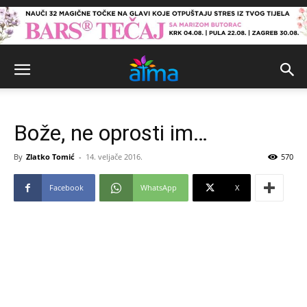
Bože, ne oprosti im…
By
Zlatko Tomić
-
14. veljače 2016.
570
Facebook
WhatsApp
X