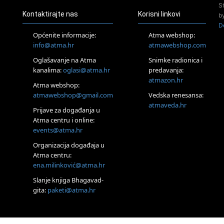
Zagreb+Online
S
Kontaktirajte nas
Korisni linkovi
Osnovni
b
ThetaHealing® tečaj,
D
Zagreb i Online
Općenite informacije:
Atma webshop:
22.08.
info@atma.hr
atmawebshop.com
Zagreb
Oglašavanje na Atma
Snimke radionica i
Osnovna radionica
za izscjeljivanje
kanalima:
oglasi@atma.hr
predavanja:
pranom (Basic Pranic
atmazon.hr
Atma webshop:
Healing course)
atmawebshop@gmail.com
Vedska renesansa:
Pula
atmaveda.hr
Access BARS®,
Prijave za događanja u
otpusti stres
Atma centru i online:
23.08.
events@atma.hr
Pula
Organizacija događaja u
Access Energetski
Atma centru:
Facelift®
ena.milinković@atma.hr
24.08.
Zagreb
Slanje knjiga Bhagavad-
Pjesma srca /
gita:
paketi@atma.hr
Zagreb
Online
Tečaj Višeg