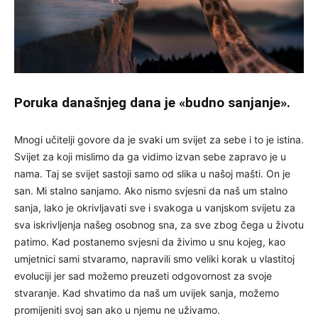
Poruka današnjeg dana je «budno sanjanje».
Mnogi učitelji govore da je svaki um svijet za sebe i to je istina.
Svijet za koji mislimo da ga vidimo izvan sebe zapravo je u
nama. Taj se svijet sastoji samo od slika u našoj mašti. On je
san. Mi stalno sanjamo. Ako nismo svjesni da naš um stalno
sanja, lako je okrivljavati sve i svakoga u vanjskom svijetu za
sva iskrivljenja našeg osobnog sna, za sve zbog čega u životu
patimo. Kad postanemo svjesni da živimo u snu kojeg, kao
umjetnici sami stvaramo, napravili smo veliki korak u vlastitoj
evoluciji jer sad možemo preuzeti odgovornost za svoje
stvaranje. Kad shvatimo da naš um uvijek sanja, možemo
promijeniti svoj san ako u njemu ne uživamo.