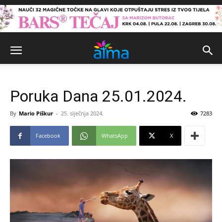
Poruka Dana 25.01.2024.
By
Mario Piškur
-
25. siječnja 2024.
7283
Facebook
WhatsApp
X