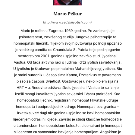
Mario Piškur
http://www.vedskijyotish.com/
Mario je rođen u Zagrebu, 1969. godine. Po zanimanju je
psihoterapeut, završenog studija Jungove psihoterapije te
homeopatski liječnik. Tijekom svojih putovanja po Indiji upoznao
je vedskog pandita dr. Chandulala S. Patela te je pod njegovim
mentorstvom 2001. godine uspješno završio studij jyotisha i
Vastua. Od tada aktivno radi s ljudima i drži jyotish savjetovanja.
U jyotishu je školovan po principima Maharishijevog jyotisha. Bio
je stalni suradnik u časopisima Karma, Ezoterikus te povremeno
pisao za časopis Svjetlost. Gostovao je u nekoliko emisija na
HRT – u. Redovito održava školu jyotisha i Vastua te su iz nje
izašli mnogi kavalitetni jyotish savjetnici i Vastu praktičari. Kao
homeopatski liječnik, registrirani homeopat Hrvatske udruge
homeopata i podpredsjednik udruge Homeopati bez granica –
Hrvatska, već dugi niz godina uspješno se bavi homeopatskim
liječenjem odraslih i djece. Završio je studij klasične homeopatije
u Londonskom homeopatskom koledžu. Licencirani je homeopat
s licencom za samostalno bavljenje homeopatijom. Angažiran je