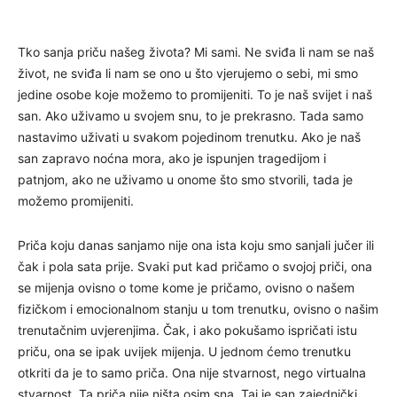
Tko sanja priču našeg života? Mi sami. Ne sviđa li nam se naš
život, ne sviđa li nam se ono u što vjerujemo o sebi, mi smo
jedine osobe koje možemo to promijeniti. To je naš svijet i naš
san. Ako uživamo u svojem snu, to je prekrasno. Tada samo
nastavimo uživati u svakom pojedinom trenutku. Ako je naš
san zapravo noćna mora, ako je ispunjen tragedijom i
patnjom, ako ne uživamo u onome što smo stvorili, tada je
možemo promijeniti.
Priča koju danas sanjamo nije ona ista koju smo sanjali jučer ili
čak i pola sata prije. Svaki put kad pričamo o svojoj priči, ona
se mijenja ovisno o tome kome je pričamo, ovisno o našem
fizičkom i emocionalnom stanju u tom trenutku, ovisno o našim
trenutačnim uvjerenjima. Čak, i ako pokušamo ispričati istu
priču, ona se ipak uvijek mijenja. U jednom ćemo trenutku
otkriti da je to samo priča. Ona nije stvarnost, nego virtualna
stvarnost. Ta priča nije ništa osim sna. Taj je san zajednički