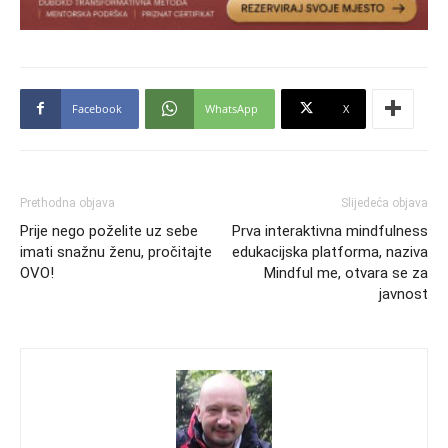
Facebook
WhatsApp
X
Prethodna objava
Slijedeća objava
Prije nego poželite uz sebe
Prva interaktivna mindfulness
imati snažnu ženu, pročitajte
edukacijska platforma, naziva
OVO!
Mindful me, otvara se za
javnost