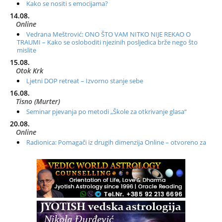
Kako se nositi s emocijama?
14.08.
Online
Vedrana Meštrović: ONO ŠTO VAM NITKO NIJE REKAO O
TRAUMI – Kako se osloboditi njezinih posljedica brže nego što
mislite
15.08.
Otok Krk
Ljetni DOP retreat – Izvorno stanje sebe
16.08.
Tisno (Murter)
Seminar pjevanja po metodi „Škole za otkrivanje glasa“
20.08.
Online
Radionica: Pomagači iz drugih dimenzija Online – otvoreno za
sve
21.08.
Zagreb+Online
Osnovni ThetaHealing® tečaj, Zagreb i Online
22.08.
Zagreb
Osnovna radionica za izscjeljivanje pranom (Basic Pranic
Healing course)