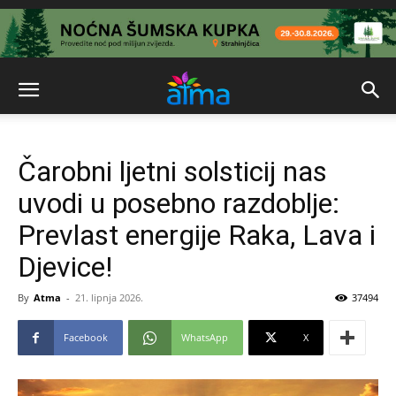
Čarobni ljetni solsticij nas
uvodi u posebno razdoblje:
Prevlast energije Raka, Lava i
Djevice!
By
Atma
-
21. lipnja 2026.
37494
Facebook
WhatsApp
X