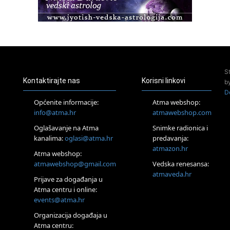
Pula
Access BARS®, otpusti stres
23.08.
Pula
Access Energetski Facelift®
24.08.
S
Zagreb
Kontaktirajte nas
Korisni linkovi
b
Pjesma srca / Zagreb
D
Online
Općenite informacije:
Atma webshop:
Tečaj Višeg Vodstva, razvijanja intuicije i Akaša zapisa
info@atma.hr
atmawebshop.com
25.08.
Oglašavanje na Atma
Snimke radionica i
Online
kanalima:
oglasi@atma.hr
predavanja:
Upisi u program Profesionalni hipnoterapeut — nova
generacija kreće 25.08. 2026.
atmazon.hr
Atma webshop:
26.08.
atmawebshop@gmail.com
Vedska renesansa:
Online
atmaveda.hr
Postanite Nositelj Vibracije Nove Zemlje
Prijave za događanja u
Atma centru i online:
27.08.
events@atma.hr
Visoko
Alemka Dauskardt – Jednodnevna radionica sistemskih
Organizacija događaja u
konstelacija
Atma centru: