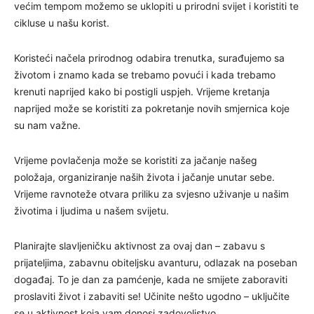
većim tempom možemo se uklopiti u prirodni svijet i koristiti te
cikluse u našu korist.
Koristeći načela prirodnog odabira trenutka, surađujemo sa
životom i znamo kada se trebamo povući i kada trebamo
krenuti naprijed kako bi postigli uspjeh. Vrijeme kretanja
naprijed može se koristiti za pokretanje novih smjernica koje
su nam važne.
Vrijeme povlačenja može se koristiti za jačanje našeg
položaja, organiziranje naših života i jačanje unutar sebe.
Vrijeme ravnoteže otvara priliku za svjesno uživanje u našim
životima i ljudima u našem svijetu.
Planirajte slavljeničku aktivnost za ovaj dan – zabavu s
prijateljima, zabavnu obiteljsku avanturu, odlazak na poseban
događaj. To je dan za pamćenje, kada ne smijete zaboraviti
proslaviti život i zabaviti se! Učinite nešto ugodno – uključite
se u aktivnost koja vam donosi zadovoljstvo.