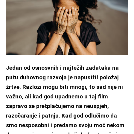
Jedan od osnosvnih i najtežih zadataka na
putu duhovnog razvoja je napustiti položaj
žrtve. Razlozi mogu biti mnogi, to sad nije ni
važno, ali kad god upadnemo u taj film
zapravo se pretplaćujemo na neuspjeh,
razočaranje i patnju. Kad god odlučimo da
smo nesposobni i predamo svoju moć nekom