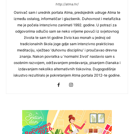
http://atma.hr/
Osnivač sam i urednik portala Atma, predsjednik udruge Atma te
između ostalog, informatičar i glazbenik. Duhovnost i metafizika
me je počela intenzivno zanimati 1992. godine. U potrazi za
odgovorima odlučio sam se neko vrijeme povući iz svjetovnog
života te sam tri godine živio kao monah u jednoj od
tradicionalnih škola joge gdje sam intenzivno prakticirao
meditaciju, vježbao 'duhovnu disciplinu' i proučavao drevna
znanja. Nakon povratka u 'normalni život' nastavio sam s
osobnim razvojem, održavanjem predavanja, pisanjem članaka i
izdavanjem nekoliko alternativnih tiskovina. Dugogodišnje
iskustvo rezultiralo je pokretanjem Atma portala 2012-te godine.