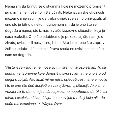
Nema smisla brinuti se o stvarima koje ne možemo promijeniti
jer s njima ne možemo ništa učiniti. Neke izvanjske okolnosti
možemo mijenjati, nije da treba uvijek sve samo prihvaćati, ali
ono što je bitno u nekom duhovnom smislu je ono što se
događa u nama, što iz nas izvlače izazovne situacije i koja je
naša reakcija. Ono što odabiremo je pokazatelj što nam je u
životu, svjesno ili nesvjesno, bitno. Ako je mir ono što zapravo
želimo, odabrati ćemo mir. Prava sreća ne ovisi o onome što
nam se događa.
“Ništa izvanjsko te ne može učiniti sretnim ili uspješnim. To su
unutarnje tvorevine koje donosiš u svoj svijet, a ne ono što od
njega dobijaš. Ako imaš mirne misli, osjećati ćeš mirne emocije
i to je ono što ćeš donijeti u svakoj životnoj situaciji. Ako smo
vezani za to da nam je nešto apsolutno neophodno da bi imali
miran i uspješan život, živjet ćemo uvijek u težnji koja nikada
neće biti ispunjena.” ~ Wayne Dyer