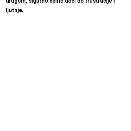
drugom, sigurno ćemo doći do frustracije i
ljutnje.