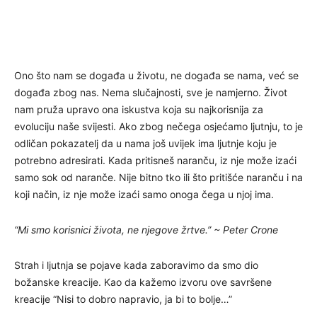
Ono što nam se događa u životu, ne događa se nama, već se
događa zbog nas. Nema slučajnosti, sve je namjerno. Život
nam pruža upravo ona iskustva koja su najkorisnija za
evoluciju naše svijesti. Ako zbog nečega osjećamo ljutnju, to je
odličan pokazatelj da u nama još uvijek ima ljutnje koju je
potrebno adresirati. Kada pritisneš naranču, iz nje može izaći
samo sok od naranče. Nije bitno tko ili što pritišće naranču i na
koji način, iz nje može izaći samo onoga čega u njoj ima.
“Mi smo korisnici života, ne njegove žrtve.” ~ Peter Crone
Strah i ljutnja se pojave kada zaboravimo da smo dio
božanske kreacije. Kao da kažemo izvoru ove savršene
kreacije “Nisi to dobro napravio, ja bi to bolje…”