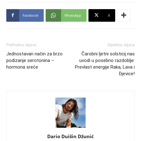
Facebook
WhatsApp
X
Prethodna objava
Slijedeća objava
Jednostavan način za brzo
Čarobni ljetni solsticij nas
podizanje serotonina –
uvodi u posebno razdoblje:
hormona sreće
Prevlast energije Raka, Lava i
Djevice!
Dario Duišin Džunić