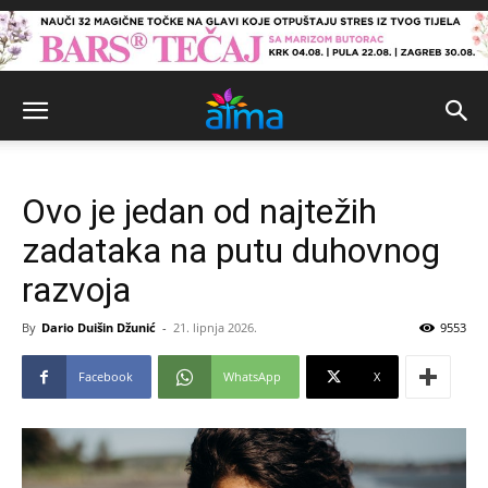
Ovo je jedan od najtežih
zadataka na putu duhovnog
razvoja
By
Dario Duišin Džunić
-
21. lipnja 2026.
9553
Facebook
WhatsApp
X