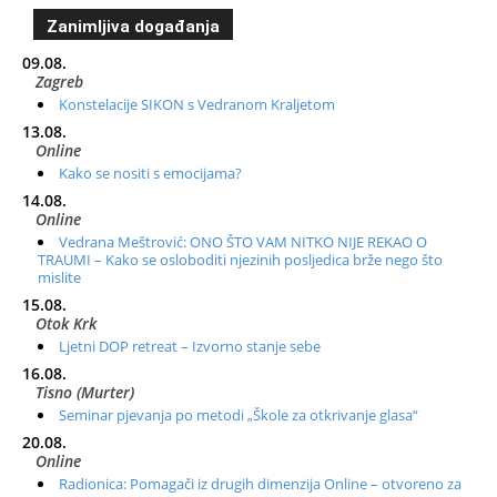
Zanimljiva događanja
09.08.
Zagreb
Konstelacije SIKON s Vedranom Kraljetom
13.08.
Online
Kako se nositi s emocijama?
14.08.
Online
Vedrana Meštrović: ONO ŠTO VAM NITKO NIJE REKAO O
TRAUMI – Kako se osloboditi njezinih posljedica brže nego što
mislite
15.08.
Otok Krk
Ljetni DOP retreat – Izvorno stanje sebe
16.08.
Tisno (Murter)
Seminar pjevanja po metodi „Škole za otkrivanje glasa“
20.08.
Online
Radionica: Pomagači iz drugih dimenzija Online – otvoreno za